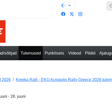
/sõitjad
Tulemused
Punktiseis
Videod
Pildid
Ajalu
 2026
Kreeka Ralli - EKO Acropolis Rally Greece 2026 tule
uni - 28. juuni