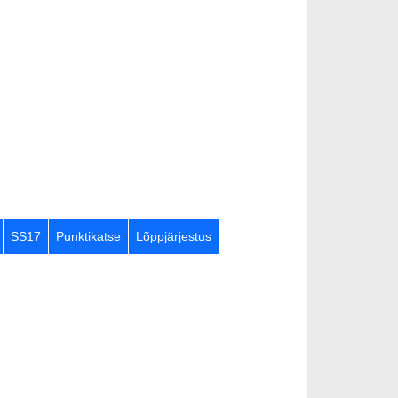
SS17
Punktikatse
Lõppjärjestus