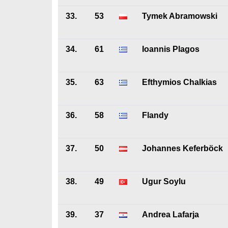
33.
53
Tymek Abramowski
34.
61
Ioannis Plagos
35.
63
Efthymios Chalkias
36.
58
Flandy
37.
50
Johannes Keferböck
38.
49
Ugur Soylu
39.
37
Andrea Lafarja