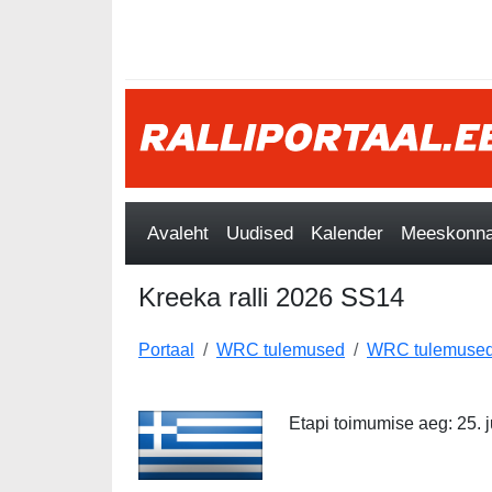
Avaleht
Uudised
Kalender
Meeskonnad
Kreeka ralli 2026 SS14
Portaal
WRC tulemused
WRC tulemused
Etapi toimumise aeg: 25. ju