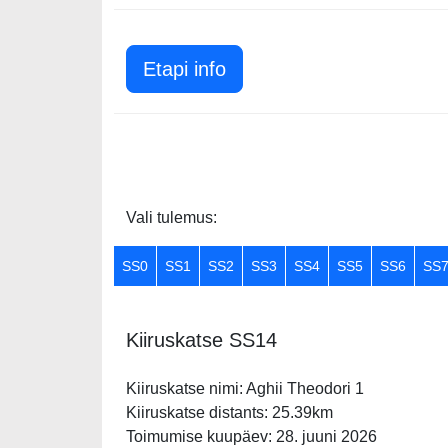
Etapi info
Vali tulemus:
SS0
SS1
SS2
SS3
SS4
SS5
SS6
SS
Kiiruskatse SS14
Kiiruskatse nimi: Aghii Theodori 1
Kiiruskatse distants: 25.39km
Toimumise kuupäev: 28. juuni 2026