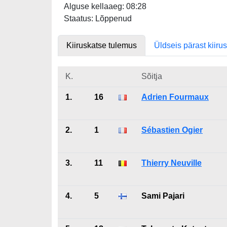
Alguse kellaaeg: 08:28
Staatus: Lõppenud
Kiiruskatse tulemus
Üldseis pärast kiiru
K.
Sõitja
1.
16
Adrien Fourmaux
2.
1
Sébastien Ogier
3.
11
Thierry Neuville
4.
5
Sami Pajari