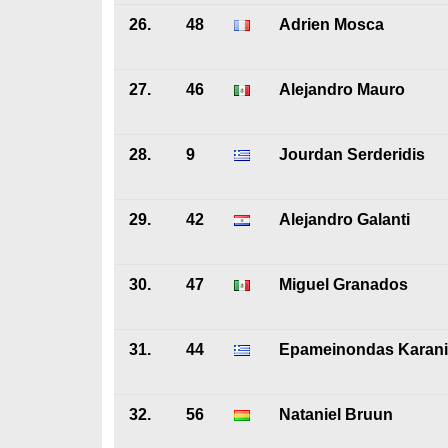
26.
48
Adrien Mosca
27.
46
Alejandro Mauro
28.
9
Jourdan Serderidis
29.
42
Alejandro Galanti
30.
47
Miguel Granados
31.
44
Epameinondas Karani
32.
56
Nataniel Bruun