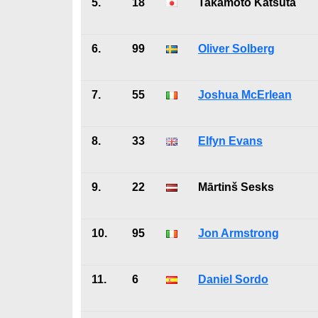
5.
18
Takamoto Katsuta
6.
99
Oliver Solberg
7.
55
Joshua McErlean
8.
33
Elfyn Evans
9.
22
Mārtinš Sesks
10.
95
Jon Armstrong
11.
6
Daniel Sordo