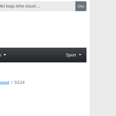
Otsi
gu
Sport
mused
SS14