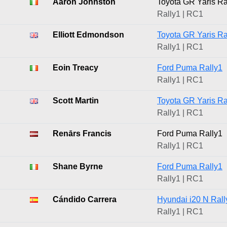
Aaron Johnston
Toyota GR Yaris Ra
Rally1 | RC1
Elliott Edmondson
Toyota GR Yaris Ra
Rally1 | RC1
Eoin Treacy
Ford Puma Rally1
Rally1 | RC1
Scott Martin
Toyota GR Yaris Ra
Rally1 | RC1
Renārs Francis
Ford Puma Rally1
Rally1 | RC1
Shane Byrne
Ford Puma Rally1
Rally1 | RC1
Cándido Carrera
Hyundai i20 N Rall
Rally1 | RC1