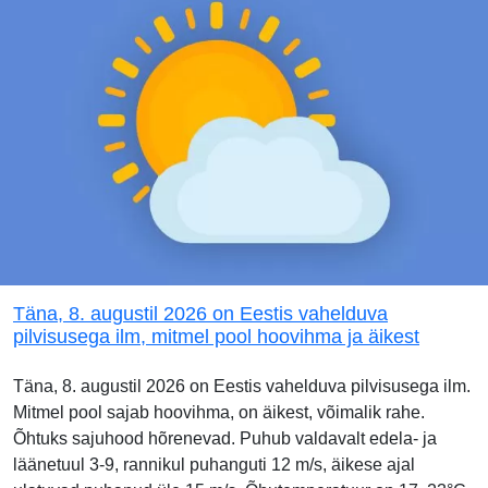
Täna, 8. augustil 2026 on Eestis vahelduva
pilvisusega ilm, mitmel pool hoovihma ja äikest
Täna, 8. augustil 2026 on Eestis vahelduva pilvisusega ilm.
Mitmel pool sajab hoovihma, on äikest, võimalik rahe.
Õhtuks sajuhood hõrenevad. Puhub valdavalt edela- ja
läänetuul 3-9, rannikul puhanguti 12 m/s, äikese ajal