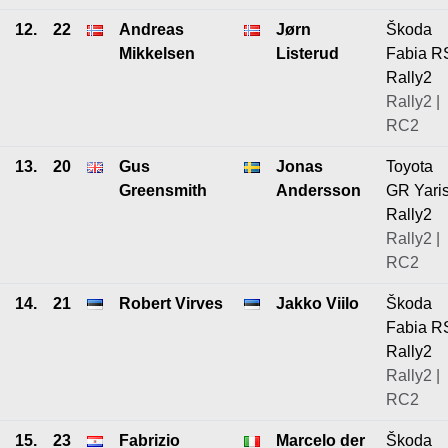
12.
22
Andreas
Jørn
Škoda
Mikkelsen
Listerud
Fabia R
Rally2
Rally2 |
RC2
13.
20
Gus
Jonas
Toyota
Greensmith
Andersson
GR Yari
Rally2
Rally2 |
RC2
14.
21
Robert Virves
Jakko Viilo
Škoda
Fabia R
Rally2
Rally2 |
RC2
15.
23
Fabrizio
Marcelo der
Škoda