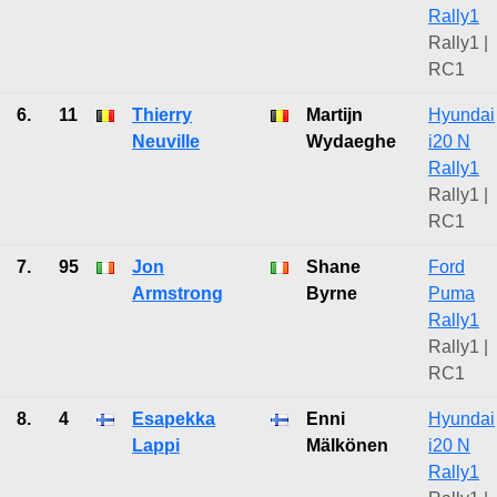
Rally1
Rally1 |
RC1
6.
11
Thierry
Martijn
Hyundai
Neuville
Wydaeghe
i20 N
Rally1
Rally1 |
RC1
7.
95
Jon
Shane
Ford
Armstrong
Byrne
Puma
Rally1
Rally1 |
RC1
8.
4
Esapekka
Enni
Hyundai
Lappi
Mälkönen
i20 N
Rally1