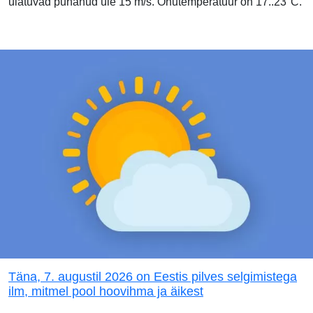
ulatuvad puhanud üle 15 m/s. Õhutemperatuur on 17..23°C.
Täna, 7. augustil 2026 on Eestis pilves selgimistega
ilm, mitmel pool hoovihma ja äikest