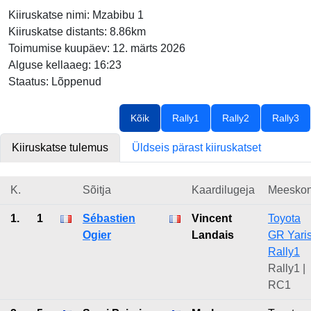
Kiiruskatse nimi: Mzabibu 1
Kiiruskatse distants: 8.86km
Toimumise kuupäev: 12. märts 2026
Alguse kellaaeg: 16:23
Staatus: Lõppenud
Kõik
Rally1
Rally2
Rally3
Kiiruskatse tulemus
Üldseis pärast kiiruskatset
K.
Sõitja
Kaardilugeja
Meesko
1.
1
Sébastien
Vincent
Toyota
Ogier
Landais
GR Yari
Rally1
Rally1 |
RC1