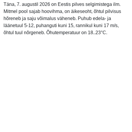
Täna, 7. augustil 2026 on Eestis pilves selgimistega ilm.
Mitmel pool sajab hoovihma, on äikeseoht, õhtul pilvisus
hõreneb ja saju võimalus väheneb. Puhub edela- ja
läänetuul 5-12, puhanguti kuni 15, rannikul kuni 17 m/s,
õhtul tuul nõrgeneb. Õhutemperatuur on 18..23°C.