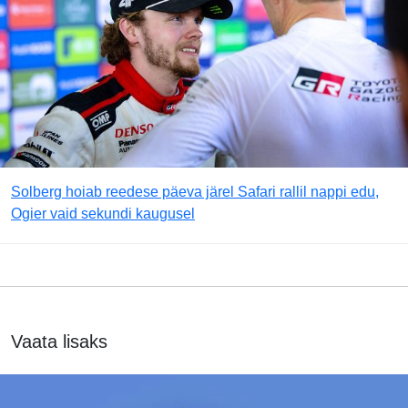
Solberg hoiab reedese päeva järel Safari rallil nappi edu,
Ogier vaid sekundi kaugusel
Vaata lisaks