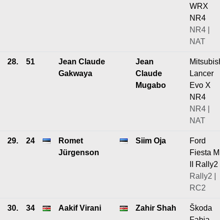
WRX
NR4
NR4 |
NAT
28.
51
Jean Claude
Jean
Mitsubis
Gakwaya
Claude
Lancer
Mugabo
Evo X
NR4
NR4 |
NAT
29.
24
Romet
Siim Oja
Ford
Jürgenson
Fiesta M
II Rally2
Rally2 |
RC2
30.
34
Aakif Virani
Zahir Shah
Škoda
Fabia