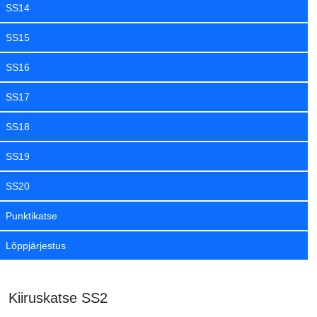
SS14
SS15
SS16
SS17
SS18
SS19
SS20
Punktikatse
Lõppjärjestus
Kiiruskatse SS2