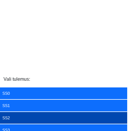
Vali tulemus:
SS0
SS1
SS2
SS3