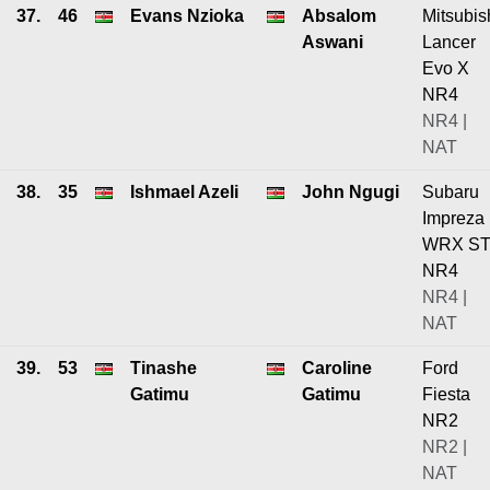
37.
46
Evans Nzioka
Absalom
Mitsubis
Aswani
Lancer
Evo X
NR4
NR4 |
NAT
38.
35
Ishmael Azeli
John Ngugi
Subaru
Impreza
WRX ST
NR4
NR4 |
NAT
39.
53
Tinashe
Caroline
Ford
Gatimu
Gatimu
Fiesta
NR2
NR2 |
NAT