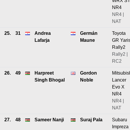
WRX ST
NR4
NR4 |
NAT
25.
31
Andrea
Germán
Toyota
Lafarja
Maune
GR Yari
Rally2
Rally2 |
RC2
26.
49
Harpreet
Gordon
Mitsubis
Singh Bhogal
Noble
Lancer
Evo X
NR4
NR4 |
NAT
27.
48
Sameer Nanji
Suraj Pala
Subaru
Impreza