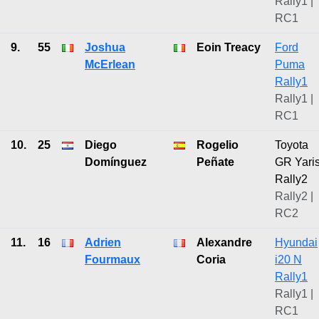
Rally1 |
RC1
9.
55
Joshua
Eoin Treacy
Ford
McErlean
Puma
Rally1
Rally1 |
RC1
10.
25
Diego
Rogelio
Toyota
Domínguez
Peñate
GR Yari
Rally2
Rally2 |
RC2
11.
16
Adrien
Alexandre
Hyundai
Fourmaux
Coria
i20 N
Rally1
Rally1 |
RC1