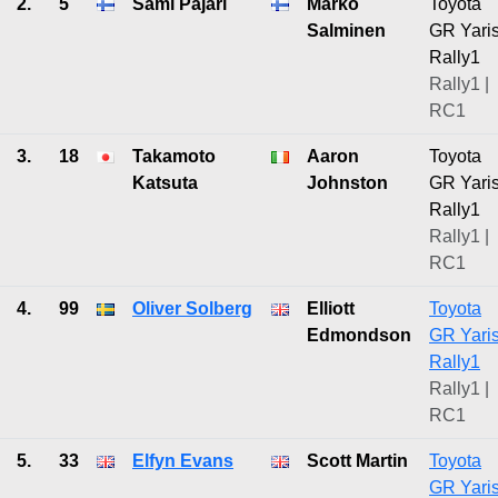
2.
5
Sami Pajari
Marko
Toyota
Salminen
GR Yari
Rally1
Rally1 |
RC1
3.
18
Takamoto
Aaron
Toyota
Katsuta
Johnston
GR Yari
Rally1
Rally1 |
RC1
4.
99
Oliver Solberg
Elliott
Toyota
Edmondson
GR Yari
Rally1
Rally1 |
RC1
5.
33
Elfyn Evans
Scott Martin
Toyota
GR Yari