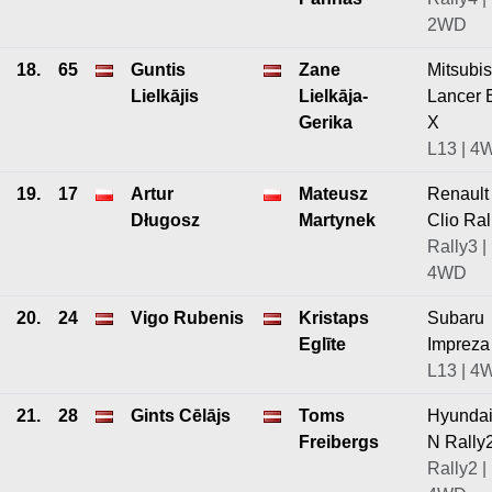
2WD
18.
65
Guntis
Zane
Mitsubis
Lielkājis
Lielkāja-
Lancer 
Gerika
X
L13 | 4
19.
17
Artur
Mateusz
Renault
Długosz
Martynek
Clio Ral
Rally3 |
4WD
20.
24
Vigo Rubenis
Kristaps
Subaru
Eglīte
Impreza
L13 | 4
21.
28
Gints Cēlājs
Toms
Hyundai
Freibergs
N Rally
Rally2 |