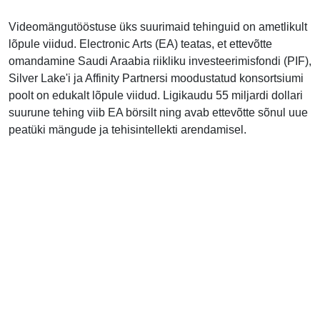
Videomängutööstuse üks suurimaid tehinguid on ametlikult
lõpule viidud. Electronic Arts (EA) teatas, et ettevõtte
omandamine Saudi Araabia riikliku investeerimisfondi (PIF),
Silver Lake'i ja Affinity Partnersi moodustatud konsortsiumi
poolt on edukalt lõpule viidud. Ligikaudu 55 miljardi dollari
suurune tehing viib EA börsilt ning avab ettevõtte sõnul uue
peatüki mängude ja tehisintellekti arendamisel.