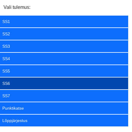
Vali tulemus:
SS1
SS2
SS3
SS4
SS5
SS6
SS7
Punktikatse
Lõppjärjestus