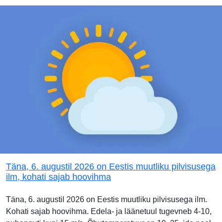
Täna, 6. augustil 2026 on Eestis muutliku pilvisusega
ilm, kohati sajab hoovihma
Täna, 6. augustil 2026 on Eestis muutliku pilvisusega ilm.
Kohati sajab hoovihma. Edela- ja läänetuul tugevneb 4-10,