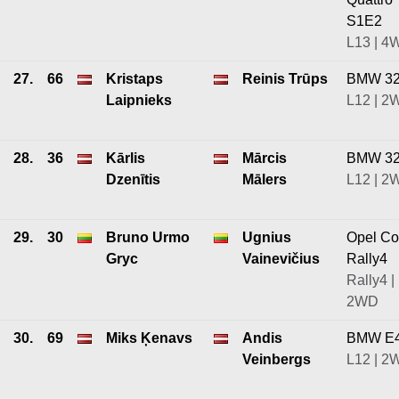
S1E2
L13 | 4
27.
66
Kristaps
Reinis Trūps
BMW 3
Laipnieks
L12 | 2
28.
36
Kārlis
Mārcis
BMW 3
Dzenītis
Mālers
L12 | 2
29.
30
Bruno Urmo
Ugnius
Opel Co
Gryc
Vainevičius
Rally4
Rally4 |
2WD
30.
69
Miks Ķenavs
Andis
BMW E
Veinbergs
L12 | 2