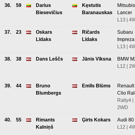
36.
59
Darius
Kęstutis
Mitsubis
Biesevičius
Baranauskas
Lancer
L13 | 4
37.
23
Oskars
Ričards
Subaru
Līdaks
Līdaks
Impreza
L13 | 4
38.
38
Dans Leščs
Jānis Vīksna
BMW M
L12 | 2
39.
44
Bruno
Emīls Blūms
Renault
Blumbergs
Clio Ral
Rally4 |
2WD
40.
55
Rimants
Ģirts Kokars
Audi 80
Kalniņš
L12 | 4