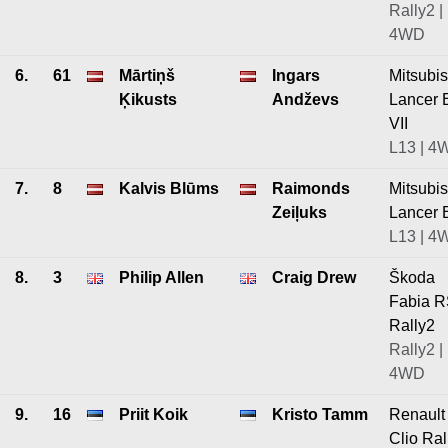
Rally2 |
4WD
6.
61
Mārtiņš
Ingars
Mitsubis
Ķikusts
Andževs
Lancer 
VII
L13 | 4
7.
8
Kalvis Blūms
Raimonds
Mitsubis
Zeiļuks
Lancer 
L13 | 4
8.
3
Philip Allen
Craig Drew
Škoda
Fabia 
Rally2
Rally2 |
4WD
9.
16
Priit Koik
Kristo Tamm
Renault
Clio Ral