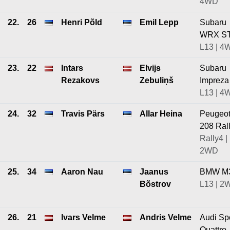
4WD
22.
26
Henri Põld
Emil Lepp
Subaru
WRX ST
L13 | 4
23.
22
Intars
Elvijs
Subaru
Rezakovs
Zebuliņš
Impreza
L13 | 4
24.
32
Travis Pärs
Allar Heina
Peugeo
208 Ral
Rally4 |
2WD
25.
34
Aaron Nau
Jaanus
BMW M
Bõstrov
L13 | 2
26.
21
Ivars Velme
Andris Velme
Audi Sp
Quattro