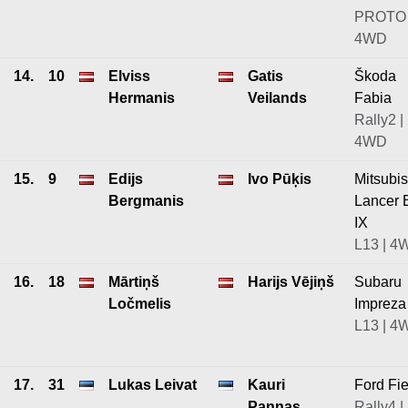
PROTO 
4WD
14.
10
Elviss
Gatis
Škoda
Hermanis
Veilands
Fabia
Rally2 |
4WD
15.
9
Edijs
Ivo Pūķis
Mitsubis
Bergmanis
Lancer 
IX
L13 | 4
16.
18
Mārtiņš
Harijs Vējiņš
Subaru
Ločmelis
Impreza
L13 | 4
17.
31
Lukas Leivat
Kauri
Ford Fie
Pannas
Rally4 |