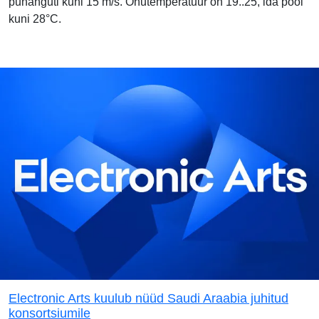
puhanguti kuni 15 m/s. Õhutemperatuur on 19..25, ida pool
kuni 28°C.
Electronic Arts kuulub nüüd Saudi Araabia juhitud
konsortsiumile