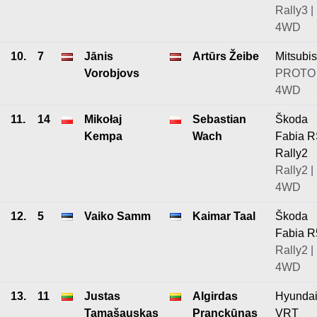
Rally3 |
4WD
10.
7
Jānis
Artūrs Žeibe
Mitsubis
Vorobjovs
PROTO 
4WD
11.
14
Mikołaj
Sebastian
Škoda
Kempa
Wach
Fabia 
Rally2
Rally2 |
4WD
12.
5
Vaiko Samm
Kaimar Taal
Škoda
Fabia R
Rally2 |
4WD
13.
11
Justas
Algirdas
Hyundai
Tamašauskas
Pranckūnas
VRT