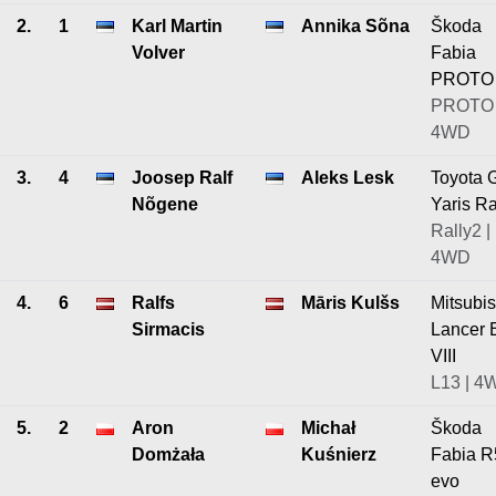
2.
1
Karl Martin
Annika Sõna
Škoda
Volver
Fabia
PROTO
PROTO 
4WD
3.
4
Joosep Ralf
Aleks Lesk
Toyota 
Nõgene
Yaris Ra
Rally2 |
4WD
4.
6
Ralfs
Māris Kulšs
Mitsubis
Sirmacis
Lancer 
VIII
L13 | 4
5.
2
Aron
Michał
Škoda
Domżała
Kuśnierz
Fabia R
evo