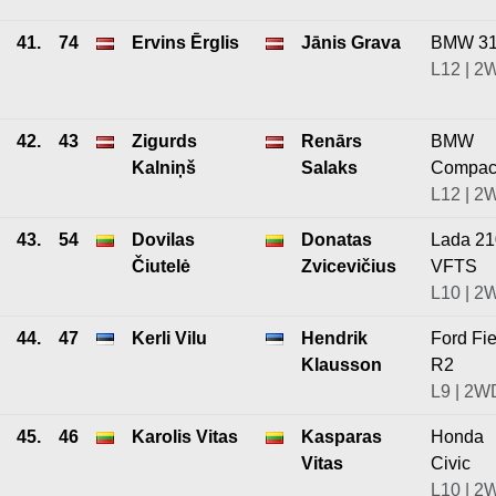
41.
74
Ervins Ērglis
Jānis Grava
BMW 3
L12 | 2
42.
43
Zigurds
Renārs
BMW
Kalniņš
Salaks
Compac
L12 | 2
43.
54
Dovilas
Donatas
Lada 2
Čiutelė
Zvicevičius
VFTS
L10 | 2
44.
47
Kerli Vilu
Hendrik
Ford Fie
Klausson
R2
L9 | 2W
45.
46
Karolis Vitas
Kasparas
Honda
Vitas
Civic
L10 | 2