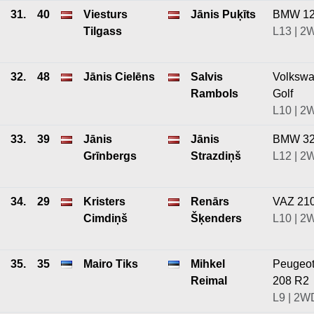
31.
40
Viesturs
Jānis Puķīts
BMW 1
Tilgass
L13 | 2
32.
48
Jānis Cielēns
Salvis
Volksw
Rambols
Golf
L10 | 2
33.
39
Jānis
Jānis
BMW 3
Grīnbergs
Strazdiņš
L12 | 2
34.
29
Kristers
Renārs
VAZ 21
Cimdiņš
Šķenders
L10 | 2
35.
35
Mairo Tiks
Mihkel
Peugeo
Reimal
208 R2
L9 | 2W