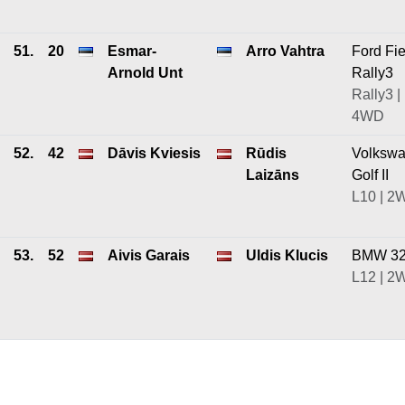
51.
20
Esmar-
Arro Vahtra
Ford Fie
Arnold Unt
Rally3
Rally3 |
4WD
52.
42
Dāvis Kviesis
Rūdis
Volksw
Laizāns
Golf II
L10 | 2
53.
52
Aivis Garais
Uldis Klucis
BMW 3
L12 | 2