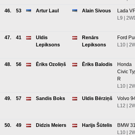
46.
53
Artur Laul
Alain Sivous
Lada V
L9 | 2W
47.
41
Uldis
Renārs
Ford P
Lepiksons
Lepiksons
L10 | 2
48.
56
Ēriks Ozoliņš
Ēriks Balodis
Honda
Civic T
R
L10 | 2
49.
57
Sandis Boks
Uldis Bērziņš
Volvo 9
L12 | 2
50.
49
Didzis Meiers
Harijs Šūtelis
BMW 3
L10 | 2