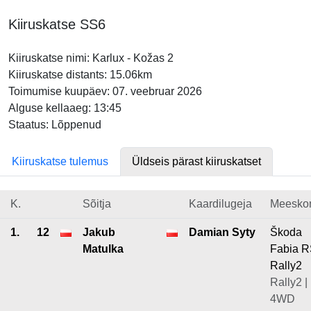
Kiiruskatse SS6
Kiiruskatse nimi: Karlux - Kožas 2
Kiiruskatse distants: 15.06km
Toimumise kuupäev: 07. veebruar 2026
Alguse kellaaeg: 13:45
Staatus: Lõppenud
Kiiruskatse tulemus
Üldseis pärast kiiruskatset
K.
Sõitja
Kaardilugeja
Meesko
1.
12
Jakub
Damian Syty
Škoda
Matulka
Fabia 
Rally2
Rally2 |
4WD