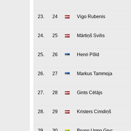
23.
24
Vigo Rubenis
24.
25
Mārtiņš Svilis
25.
26
Henri Põld
26.
27
Markus Tammoja
27.
28
Gints Cēlājs
28.
29
Kristers Cimdiņš
29.
30
Bruno Urmo Gryc