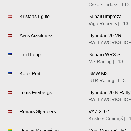
Oskars Līdaks | L13
Kristaps Eglīte
Subaru Impreza
Vigo Rubenis | L13
Aivis Aizsilnieks
Hyundai i20 VRT
RALLYWORKSHOP 
Emil Lepp
Subaru WRX STI
MS Racing | L13
Karol Pert
BMW M3
BTR Racing | L13
Toms Freibergs
Hyundai i20 N Rally
RALLYWORKSHOP |
Renārs Šķenders
VAZ 2107
Kristers Cimdiņš | L
Ugnius Vainevičius
Opel Corsa Rally4