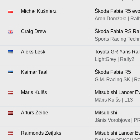
Michał Kuśnierz
Škoda Fabia R5 ev
Aron Domżała | Rall
Craig Drew
Škoda Fabia RS Ral
Sports Racing Techn
Aleks Lesk
Toyota GR Yaris Ral
LightGrey | Rally2
Kaimar Taal
Škoda Fabia R5
G.M. Racing SK | Ra
Māris Kulšs
Mitsubishi Lancer Ev
Māris Kulšs | L13
Artūrs Žeibe
Mitsubishi
Jānis Vorobjovs | 
Raimonds Zeiļuks
Mitsubishi Lancer E