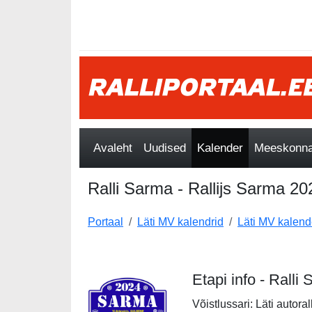
Avaleht
Uudised
Kalender
Meeskonnad
Ralli Sarma - Rallijs Sarma 20
Portaal
Läti MV kalendrid
Läti MV kalend
Etapi info - Ralli
Võistlussari: Läti autoral