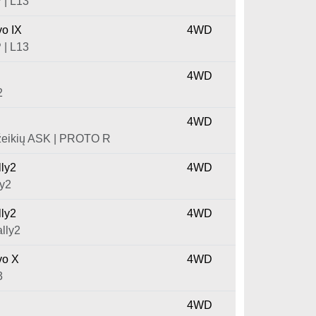
| L13
vo IX
4WD
| L13
4WD
2
4WD
eikių ASK | PROTO R
ly2
4WD
ly2
ly2
4WD
lly2
vo X
4WD
3
4WD