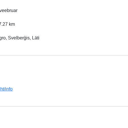
 veebruar
97.27 km
gro, Svelberģis, Läti
ht/info