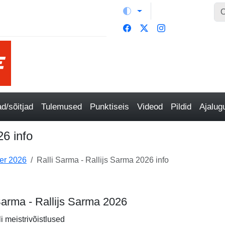
/sõitjad
Tulemused
Punktiseis
Videod
Pildid
Ajalu
26 info
er 2026
Ralli Sarma - Rallijs Sarma 2026 info
 Sarma - Rallijs Sarma 2026
li meistrivõistlused