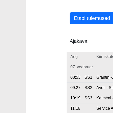
Etapi tulemused
Ajakava:
Aeg
Kiiruskat
07. veebruar
08:53
SS1
Grantiņi-
09:27
SS2
Avoti - S
10:19
SS3
Ķelmēni 
11:16
Service A