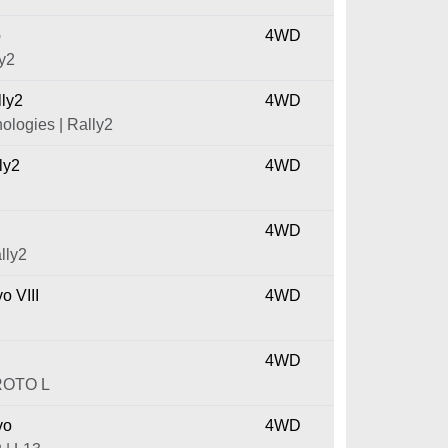
o
4WD
y2
ly2
4WD
ologies | Rally2
ly2
4WD
4WD
lly2
o VIII
4WD
4WD
PROTO L
vo
4WD