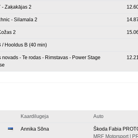
7 - Zaķakājas 2
12.6
hnic - Silamala 2
14.8
 Kožas 2
15.0
 / Hooldus B (40 min)
 novads - Te rodas - Rimstavas - Power Stage
12.2
tse
Kaardilugeja
Auto
Annika Sõna
Škoda Fabia PROT
MRF Motorsport | 