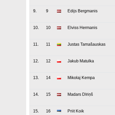
9.
9
Edijs Bergmanis
10.
10
Elviss Hermanis
11.
11
Justas Tamašauskas
12.
12
Jakub Matulka
13.
14
Mikołaj Kempa
14.
15
Madars Dīriņš
15.
16
Priit Koik