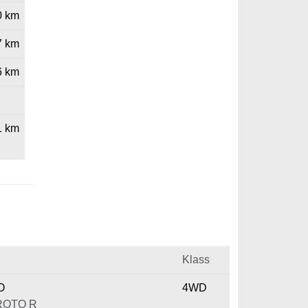
0 km
7 km
6 km
1 km
Klass
O
4WD
PROTO R