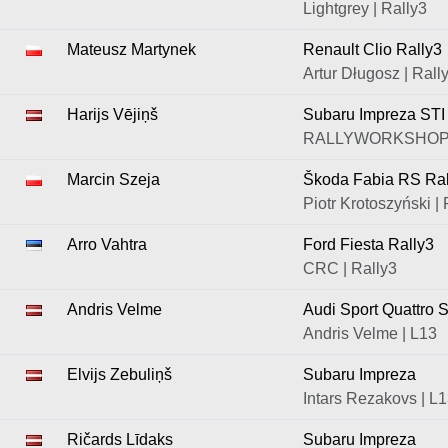
Lightgrey | Rally3
Mateusz Martynek
Renault Clio Rally3
Artur Długosz | Rall
Harijs Vējiņš
Subaru Impreza STI
RALLYWORKSHOP 
Marcin Szeja
Škoda Fabia RS Ral
Piotr Krotoszyński | 
Arro Vahtra
Ford Fiesta Rally3
CRC | Rally3
Andris Velme
Audi Sport Quattro 
Andris Velme | L13
Elvijs Zebuliņš
Subaru Impreza
Intars Rezakovs | L
Ričards Līdaks
Subaru Impreza