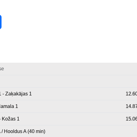
se
1 - Zaķakājas 1
12.6
ilamala 1
14.8
- Kožas 1
15.0
 / Hooldus A (40 min)