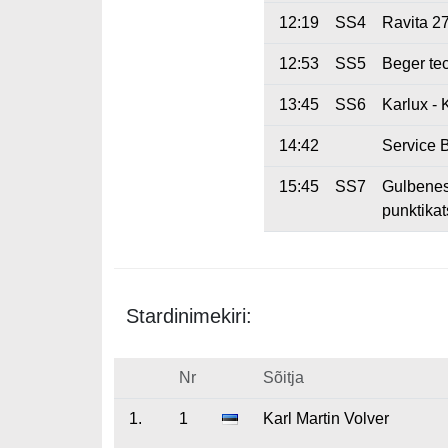
12:19
SS4
Ravita 2
12:53
SS5
Beger tec
13:45
SS6
Karlux -
14:42
Service B
15:45
SS7
Gulbenes
punktika
Stardinimekiri:
Nr
Sõitja
1.
1
Karl Martin Volver