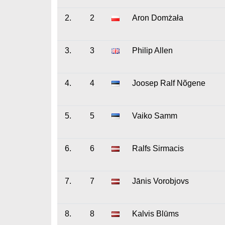
2.
2
Aron Domżała
3.
3
Philip Allen
4.
4
Joosep Ralf Nõgene
5.
5
Vaiko Samm
6.
6
Ralfs Sirmacis
7.
7
Jānis Vorobjovs
8.
8
Kalvis Blūms