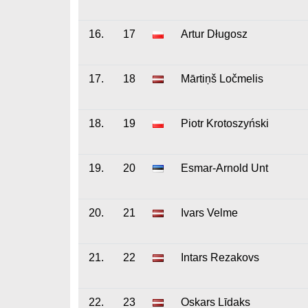
16.
17
Artur Długosz
17.
18
Mārtiņš Ločmelis
18.
19
Piotr Krotoszyński
19.
20
Esmar-Arnold Unt
20.
21
Ivars Velme
21.
22
Intars Rezakovs
22.
23
Oskars Līdaks