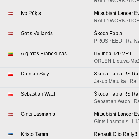
RALLYWORKSHOP 
Ivo Pūķis
Mitsubishi Lancer E
RALLYWORKSHOP 
Gatis Veilands
Škoda Fabia
PROSPEED | Rally
Algirdas Pranckūnas
Hyundai i20 VRT
ORLEN Lietuva-Maž
Damian Syty
Škoda Fabia RS Ral
Jakub Matulka | Ral
Sebastian Wach
Škoda Fabia RS Ral
Sebastian Wach | Ra
Gints Lasmanis
Mitsubishi Lancer E
Gints Lasmanis | L1
Kristo Tamm
Renault Clio Rally3