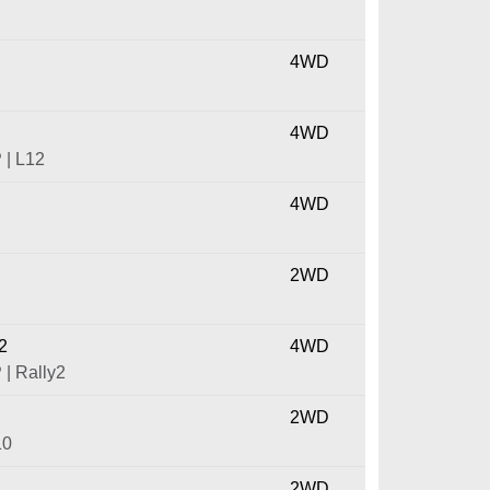
4WD
4WD
| L12
4WD
2WD
2
4WD
 Rally2
2WD
10
2WD