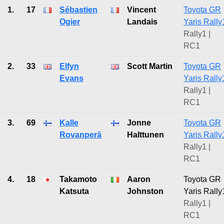
1.
17
Sébastien
Vincent
Toyota GR
Ogier
Landais
Yaris Rally
Rally1 |
RC1
2.
33
Elfyn
Scott Martin
Toyota GR
Evans
Yaris Rally
Rally1 |
RC1
3.
69
Kalle
Jonne
Toyota GR
Rovanperä
Halttunen
Yaris Rally
Rally1 |
RC1
4.
18
Takamoto
Aaron
Toyota GR
Katsuta
Johnston
Yaris Rally
Rally1 |
RC1