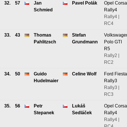
32.
57
Jan
Pavel Polák
Opel Corsa
Schmied
Rally4
Rally4 |
RC4
33.
43
Thomas
Stefan
Volkswage
Pahlitzsch
Grundmann
Polo GTI
R5
Rally2 |
RC2
34.
50
Guido
Celine Wolf
Ford Fiesta
Hudelmaier
Rally3
Rally3 |
RC3
35.
56
Petr
Lukáš
Opel Corsa
Stepanek
Sedláček
Rally4
Rally4 |
RC4