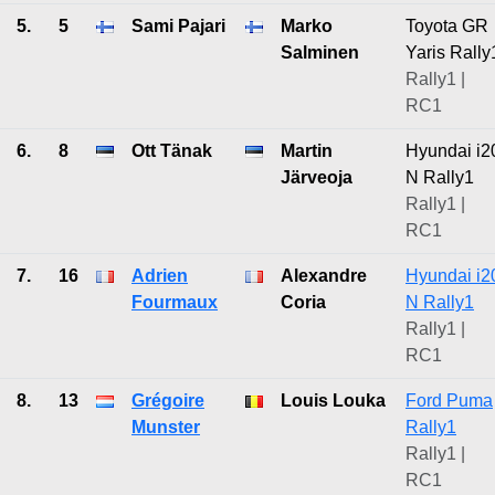
5.
5
Sami Pajari
Marko
Toyota GR
Salminen
Yaris Rally
Rally1 |
RC1
6.
8
Ott Tänak
Martin
Hyundai i2
Järveoja
N Rally1
Rally1 |
RC1
7.
16
Adrien
Alexandre
Hyundai i2
Fourmaux
Coria
N Rally1
Rally1 |
RC1
8.
13
Grégoire
Louis Louka
Ford Puma
Munster
Rally1
Rally1 |
RC1