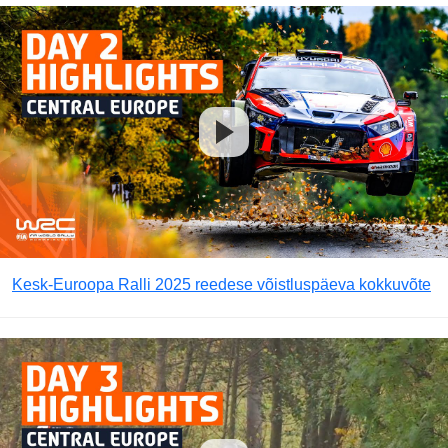
Kesk-Euroopa Ralli 2025 reedese võistluspäeva kokkuvõte