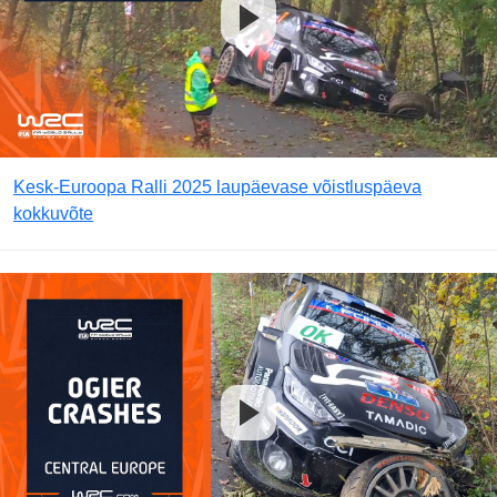
Kesk-Euroopa Ralli 2025 laupäevase võistluspäeva
kokkuvõte