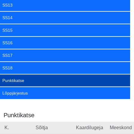
SS13
SS14
SS15
SS16
SS17
SS18
Punktikatse
Lõppjärjestus
Punktikatse
K.
Sõitja
Kaardilugeja
Meeskond