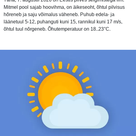
Mitmel pool sajab hoovihma, on äikeseoht, õhtul pilvisus
hõreneb ja saju võimalus väheneb. Puhub edela- ja
läänetuul 5-12, puhanguti kuni 15, rannikul kuni 17 m/s,
õhtul tuul nõrgeneb. Õhutemperatuur on 18..23°C.