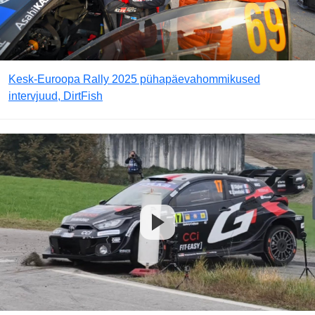
Kesk-Euroopa Rally 2025 pühapäevahommikused
intervjuud, DirtFish