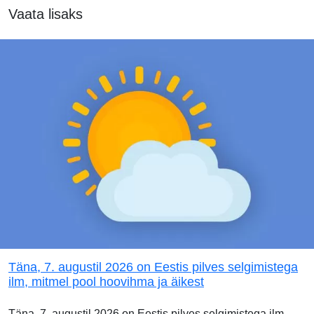
Vaata lisaks
Täna, 7. augustil 2026 on Eestis pilves selgimistega
ilm, mitmel pool hoovihma ja äikest
Täna, 7. augustil 2026 on Eestis pilves selgimistega ilm.