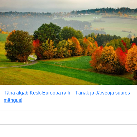
Täna algab Kesk-Euroopa ralli – Tänak ja Järveoja suures
mängus!