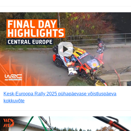
Kesk-Euroopa Rally 2025 pühapäevase võistluspäeva
kokkuvõte