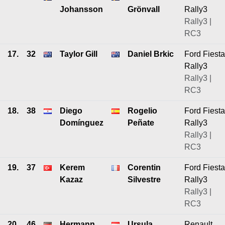
Johansson
Grönvall
Rally3
Rally3 |
RC3
17.
32
Taylor Gill
Daniel Brkic
Ford Fiesta
Rally3
Rally3 |
RC3
18.
38
Diego
Rogelio
Ford Fiesta
Domínguez
Peñate
Rally3
Rally3 |
RC3
19.
37
Kerem
Corentin
Ford Fiesta
Kazaz
Silvestre
Rally3
Rally3 |
RC3
20.
46
Hermann
Ursula
Renault