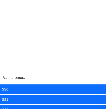
Vali tulemus:
SS0
SS1