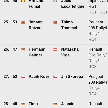
24.
45
Armand
Jules
Alpine A11
Fumal
Escartefigue
RGT
RGT | RGT
25.
53
Johann
Thimo
Peugeot
Retzer
Tremmel
208 Rally4
Rally4 |
RC4
26.
47
Hermann
Natascha
Renault
Gaßner
Vrga
Clio Rally3
Rally3 |
RC3
27.
52
Patrik Kdér
Jiri Skorepa
Peugeot
208 Rally4
Rally4 |
RC4
28.
49
Timo
Jasmin
Renault