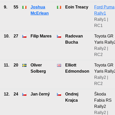
9.
55
Joshua
Eoin Treacy
Ford Puma
McErlean
Rally1
Rally1 |
RC1
10.
27
Filip Mares
Radovan
Toyota GR
Bucha
Yaris Rally
Rally2 |
RC2
11.
20
Oliver
Elliott
Toyota GR
Solberg
Edmondson
Yaris Rally
Rally2 |
RC2
12.
24
Jan černý
Ondrej
Škoda
Krajca
Fabia RS
Rally2
Rally2 |