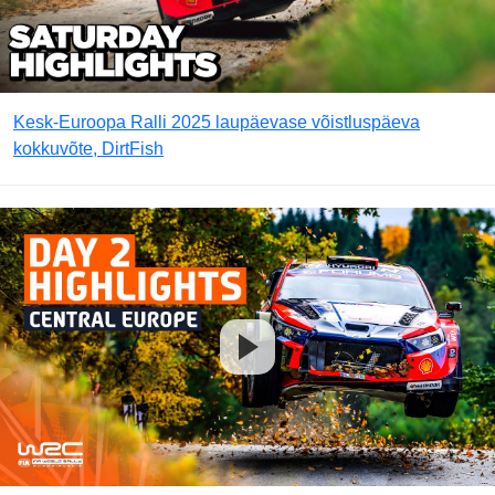
Kesk-Euroopa Ralli 2025 laupäevase võistluspäeva
kokkuvõte, DirtFish