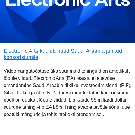
Electronic Arts kuulub nüüd Saudi Araabia juhitud
konsortsiumile
Videomängutööstuse üks suurimaid tehinguid on ametlikult
lõpule viidud. Electronic Arts (EA) teatas, et ettevõtte
omandamine Saudi Araabia riikliku investeerimisfondi (PIF),
Silver Lake'i ja Affinity Partnersi moodustatud konsortsiumi
poolt on edukalt lõpule viidud. Ligikaudu 55 miljardi dollari
suurune tehing viib EA börsilt ning avab ettevõtte sõnul uue
peatüki mängude ja tehisintellekti arendamisel.