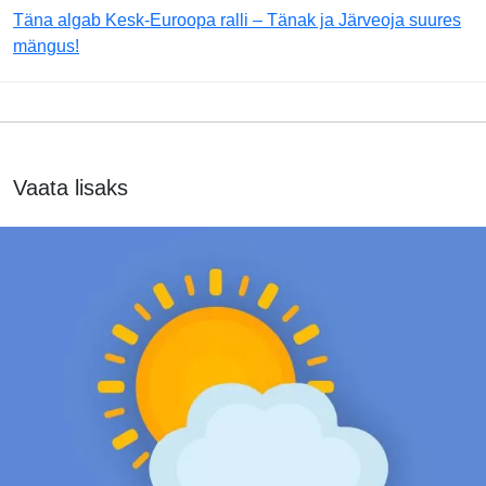
Täna algab Kesk-Euroopa ralli – Tänak ja Järveoja suures
mängus!
Vaata lisaks