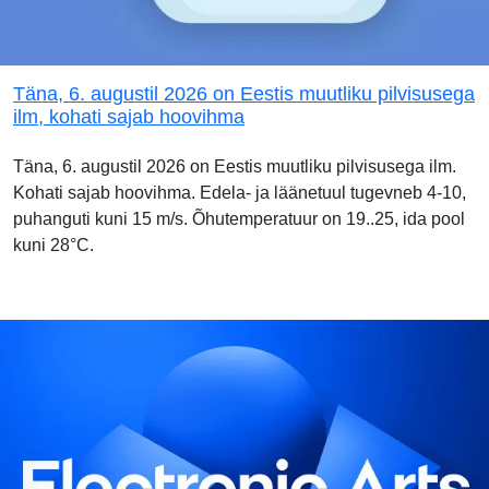
Täna, 6. augustil 2026 on Eestis muutliku pilvisusega
ilm, kohati sajab hoovihma
Täna, 6. augustil 2026 on Eestis muutliku pilvisusega ilm.
Kohati sajab hoovihma. Edela- ja läänetuul tugevneb 4-10,
puhanguti kuni 15 m/s. Õhutemperatuur on 19..25, ida pool
kuni 28°C.