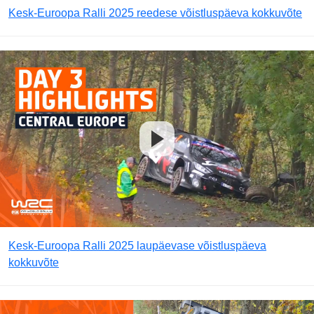
Kesk-Euroopa Ralli 2025 reedese võistluspäeva kokkuvõte
Kesk-Euroopa Ralli 2025 laupäevase võistluspäeva
kokkuvõte