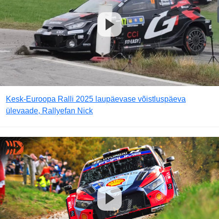
Kesk-Euroopa Ralli 2025 laupäevase võistluspäeva
ülevaade, Rallyefan Nick