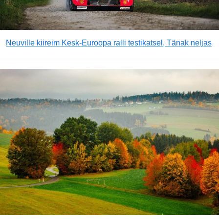
Neuville kiireim Kesk-Euroopa ralli testikatsel, Tänak neljas