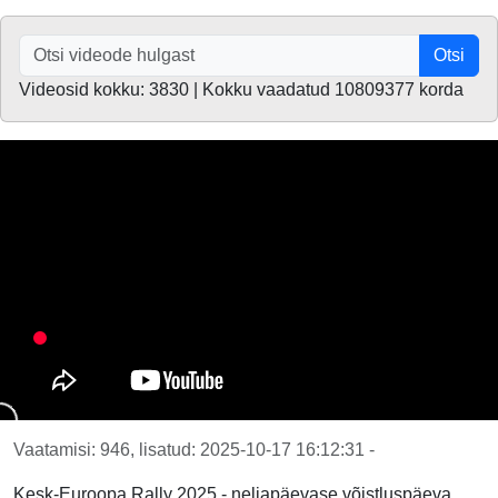
Otsi
Videosid kokku: 3830 | Kokku vaadatud 10809377 korda
Vaatamisi: 946, lisatud: 2025-10-17 16:12:31 -
Kesk-Euroopa Rally 2025 - neljapäevase võistluspäeva