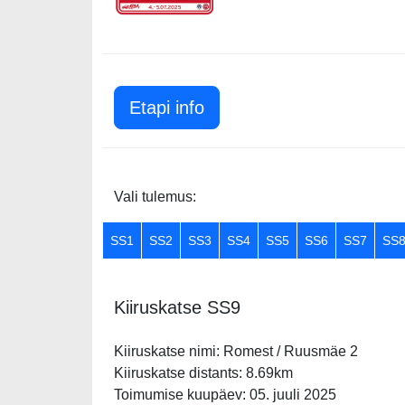
Etapi info
Vali tulemus:
SS1
SS2
SS3
SS4
SS5
SS6
SS7
SS
Kiiruskatse SS9
Kiiruskatse nimi: Romest / Ruusmäe 2
Kiiruskatse distants: 8.69km
Toimumise kuupäev: 05. juuli 2025