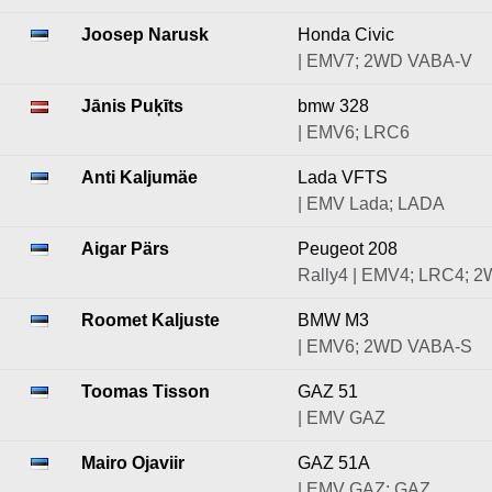
Joosep Narusk
Honda Civic
| EMV7; 2WD VABA-V
Jānis Puķīts
bmw 328
| EMV6; LRC6
Anti Kaljumäe
Lada VFTS
| EMV Lada; LADA
Aigar Pärs
Peugeot 208
Rally4 | EMV4; LRC4; 
Roomet Kaljuste
BMW M3
| EMV6; 2WD VABA-S
Toomas Tisson
GAZ 51
| EMV GAZ
Mairo Ojaviir
GAZ 51A
| EMV GAZ; GAZ