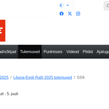
/sõitjad
Tulemused
Punktiseis
Videod
Pildid
Ajalu
 2025
Lõuna-Eesti Ralli 2025 tulemused
SS9
i - 5. juuli