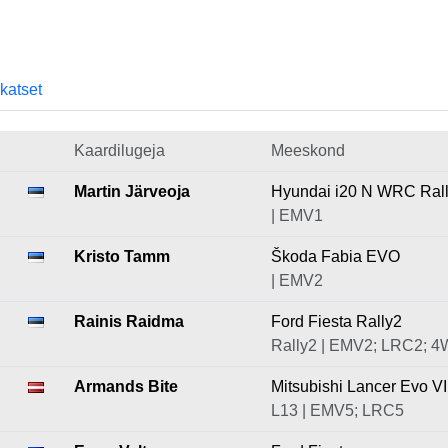
skatset
Kaardilugeja
Meeskond
Martin Järveoja
Hyundai i20 N WRC Ral
| EMV1
Kristo Tamm
Škoda Fabia EVO
| EMV2
Rainis Raidma
Ford Fiesta Rally2
Rally2 | EMV2; LRC2; 
Armands Bite
Mitsubishi Lancer Evo VII
L13 | EMV5; LRC5