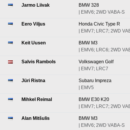
Jarmo Liivak
BMW 328
| EMV6; 2WD VABA-S
Eero Viljus
Honda Civic Type R
| EMV7; LRC7; 2WD VA
Keit Uusen
BMW M3
| EMV6; LRC6; 2WD VA
Salvis Rambols
Volkswagen Golf
| EMV7; LRC7
Jüri Ristna
Subaru Impreza
| EMV5
Mihkel Reimal
BMW E30 K20
| EMV7; LRC7; 2WD VA
Alan Mitšulis
BMW M3
| EMV6; 2WD VABA-S