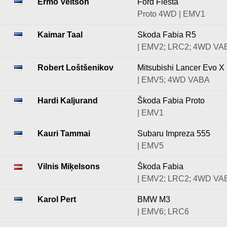
Ermo Veltson
Ford Fiesta
Proto 4WD | EMV1
Kaimar Taal
Skoda Fabia R5
| EMV2; LRC2; 4WD VA
Robert Loštšenikov
Mitsubishi Lancer Evo X
| EMV5; 4WD VABA
Hardi Kaljurand
Škoda Fabia Proto
| EMV1
Kauri Tammai
Subaru Impreza 555
| EMV5
Vilnis Miķelsons
Škoda Fabia
| EMV2; LRC2; 4WD VA
Karol Pert
BMW M3
| EMV6; LRC6