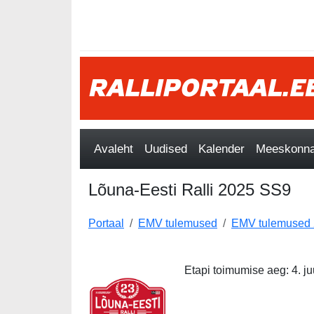
Avaleht
Uudised
Kalender
Meeskonnad
Lõuna-Eesti Ralli 2025 SS9
Portaal
EMV tulemused
EMV tulemused
Etapi toimumise aeg: 4. juul