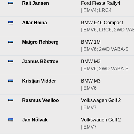
Rait Jansen
Ford Fiesta Rally4
| EMV4; LRC4
Allar Heina
BMW E46 Compact
| EMV6; LRC6; 2WD VA
Maigro Rehberg
BMW 1M
| EMV6; 2WD VABA-S
Jaanus Bõstrov
BMW M3
| EMV6; 2WD VABA-S
Kristjan Vidder
BMW M3
| EMV6
Rasmus Vesiloo
Volkswagen Golf 2
| EMV7
Jan Nõlvak
Volkswagen Golf 2
| EMV7