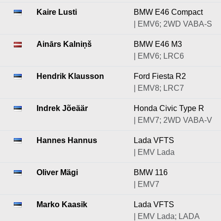
Kaire Lusti
BMW E46 Compact
| EMV6; 2WD VABA-S
Ainārs Kalniņš
BMW E46 M3
| EMV6; LRC6
Hendrik Klausson
Ford Fiesta R2
| EMV8; LRC7
Indrek Jõeäär
Honda Civic Type R
| EMV7; 2WD VABA-V
Hannes Hannus
Lada VFTS
| EMV Lada
Oliver Mägi
BMW 116
| EMV7
Marko Kaasik
Lada VFTS
| EMV Lada; LADA