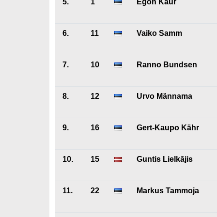
5.
1
Egon Kaur
6.
11
Vaiko Samm
7.
10
Ranno Bundsen
8.
12
Urvo Männama
9.
16
Gert-Kaupo Kähr
10.
15
Guntis Lielkājis
11.
22
Markus Tammoja