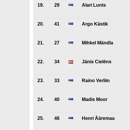
19.
29
Alari Lunts
20.
41
Argo Kästik
21.
27
Mihkel Mändla
22.
34
Jānis Cielēns
23.
33
Raino Verliin
24.
40
Madis Moor
25.
46
Henri Ääremaa