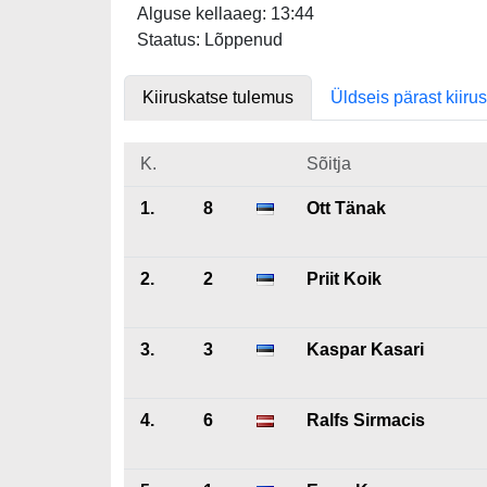
Alguse kellaaeg: 13:44
Staatus: Lõppenud
Kiiruskatse tulemus
Üldseis pärast kiiru
K.
Sõitja
1.
8
Ott Tänak
2.
2
Priit Koik
3.
3
Kaspar Kasari
4.
6
Ralfs Sirmacis