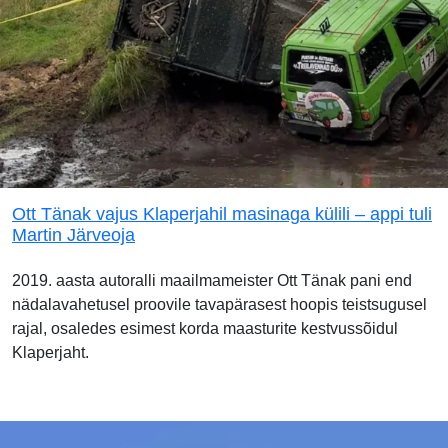
Ott Tänak vajus Klaperjahil masinaga külili – appi tuli
Martin Järveoja
2019. aasta autoralli maailmameister Ott Tänak pani end
nädalavahetusel proovile tavapärasest hoopis teistsugusel
rajal, osaledes esimest korda maasturite kestvussõidul
Klaperjaht.