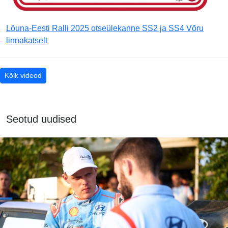
Lõuna-Eesti Ralli 2025 otseülekanne SS2 ja SS4 Võru
linnakatselt
Kõik videod
Seotud uudised