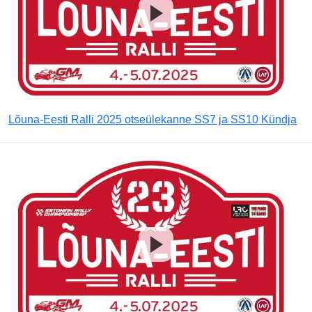
Lõuna-Eesti Ralli 2025 otseülekanne SS7 ja SS10 Kündja