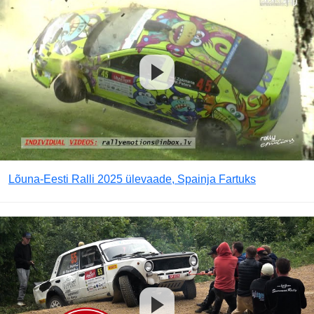
Lõuna-Eesti Ralli 2025 ülevaade, Spainja Fartuks