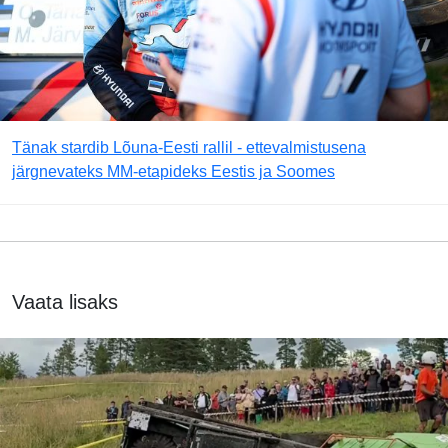
Tänak stardib Lõuna-Eesti rallil - ettevalmistusena
järgnevateks MM-etapideks Eestis ja Soomes
Vaata lisaks