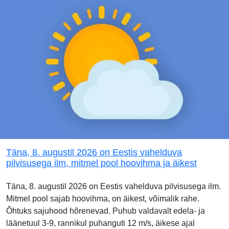
Täna, 8. augustil 2026 on Eestis vahelduva
pilvisusega ilm, mitmel pool hoovihma ja äikest
Täna, 8. augustil 2026 on Eestis vahelduva pilvisusega ilm.
Mitmel pool sajab hoovihma, on äikest, võimalik rahe.
Õhtuks sajuhood hõrenevad. Puhub valdavalt edela- ja
läänetuul 3-9, rannikul puhanguti 12 m/s, äikese ajal