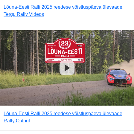
Lõuna-Eesti Ralli 2025 reedese võistluspäeva ülevaade,
Tergu Rally Videos
Lõuna-Eesti Ralli 2025 reedese võistluspäeva ülevaade,
Rally Output