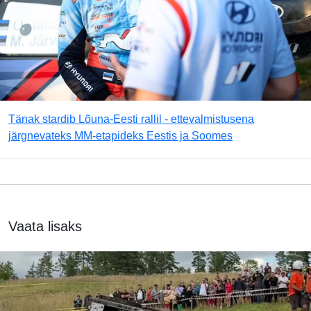
Tänak stardib Lõuna-Eesti rallil - ettevalmistusena
järgnevateks MM-etapideks Eestis ja Soomes
Vaata lisaks