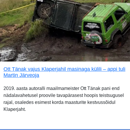
Ott Tänak vajus Klaperjahil masinaga külili – appi tuli
Martin Järveoja
2019. aasta autoralli maailmameister Ott Tänak pani end
nädalavahetusel proovile tavapärasest hoopis teistsugusel
rajal, osaledes esimest korda maasturite kestvussõidul
Klaperjaht.