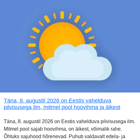
Täna, 8. augustil 2026 on Eestis vahelduva
pilvisusega ilm, mitmel pool hoovihma ja äikest
Täna, 8. augustil 2026 on Eestis vahelduva pilvisusega ilm.
Mitmel pool sajab hoovihma, on äikest, võimalik rahe.
Õhtuks sajuhood hõrenevad. Puhub valdavalt edela- ja