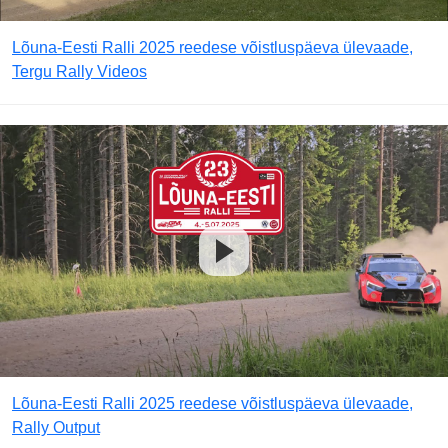
Lõuna-Eesti Ralli 2025 reedese võistluspäeva ülevaade,
Tergu Rally Videos
Lõuna-Eesti Ralli 2025 reedese võistluspäeva ülevaade,
Rally Output