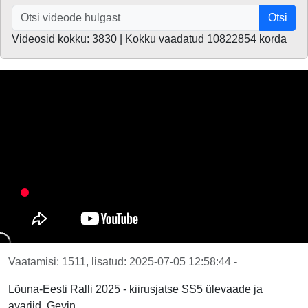
Otsi
Videosid kokku: 3830 | Kokku vaadatud 10822854 korda
Vaatamisi: 1511, lisatud: 2025-07-05 12:58:44 -
Lõuna-Eesti Ralli 2025 - kiirusjatse SS5 ülevaade ja
avariid, Gevin