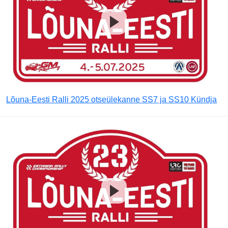
Lõuna-Eesti Ralli 2025 otseülekanne SS7 ja SS10 Kündja