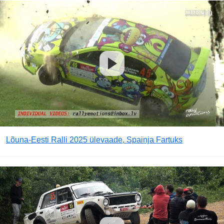
Lõuna-Eesti Ralli 2025 ülevaade, Spainja Fartuks