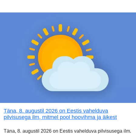
Täna, 8. augustil 2026 on Eestis vahelduva
pilvisusega ilm, mitmel pool hoovihma ja äikest
Täna, 8. augustil 2026 on Eestis vahelduva pilvisusega ilm.