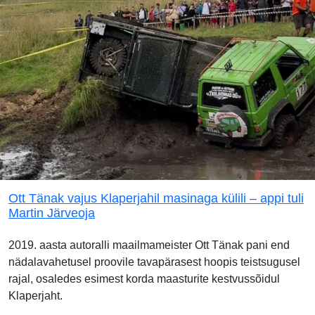
Ott Tänak vajus Klaperjahil masinaga külili – appi tuli
Martin Järveoja
2019. aasta autoralli maailmameister Ott Tänak pani end
nädalavahetusel proovile tavapärasest hoopis teistsugusel
rajal, osaledes esimest korda maasturite kestvussõidul
Klaperjaht.