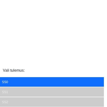
Vali tulemus:
SS0
SS1
SS2