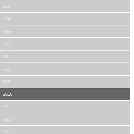
SS3
SS4
SS5
SS6
SS7
SS8
SS9
SS10
SS11
SS12
SS13