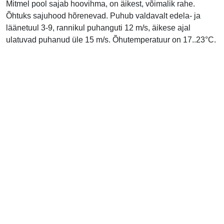
Mitmel pool sajab hoovihma, on äikest, võimalik rahe.
Õhtuks sajuhood hõrenevad. Puhub valdavalt edela- ja
läänetuul 3-9, rannikul puhanguti 12 m/s, äikese ajal
ulatuvad puhanud üle 15 m/s. Õhutemperatuur on 17..23°C.