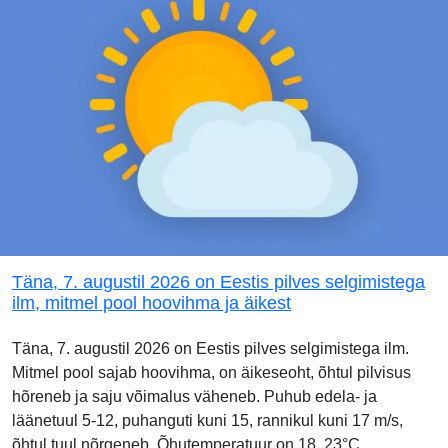
Täna, 7. augustil 2026 on Eestis pilves selgimistega
ilm, mitmel pool hoovihma ja äikest
Täna, 7. augustil 2026 on Eestis pilves selgimistega ilm.
Mitmel pool sajab hoovihma, on äikeseoht, õhtul pilvisus
hõreneb ja saju võimalus väheneb. Puhub edela- ja
läänetuul 5-12, puhanguti kuni 15, rannikul kuni 17 m/s,
õhtul tuul nõrgeneb. Õhutemperatuur on 18..23°C.