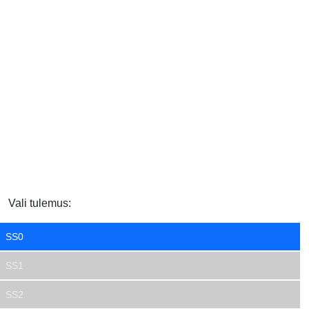
Vali tulemus:
SS0
SS1
SS2