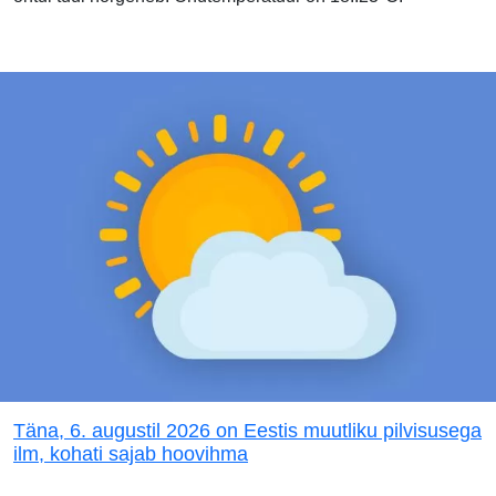
Täna, 6. augustil 2026 on Eestis muutliku pilvisusega
ilm, kohati sajab hoovihma