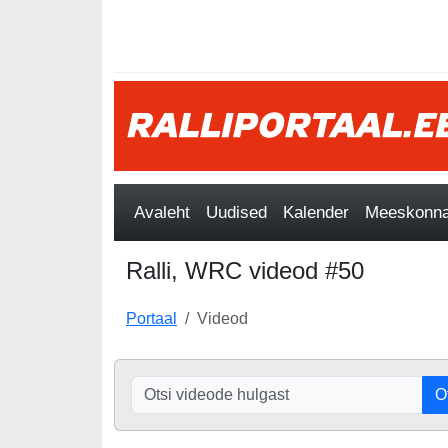
Avaleht
Uudised
Kalender
Meeskonnad
Ralli, WRC videod #50
Portaal
Videod
O