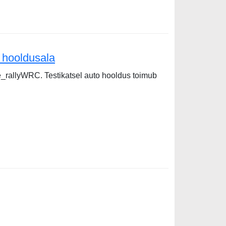
 hooldusala
e_rallyWRC. Testikatsel auto hooldus toimub
ala