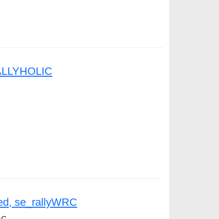
RALLYHOLIC
LIC
sed, se_rallyWRC