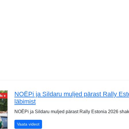
NOËPi ja Sildaru muljed pärast Rally Es
läbimist
NOËPi ja Sildaru muljed pärast Rally Estonia 2026 sha
NOËPi ja Sildaru muljed pärast Rally Estonia 202
Vaata videot