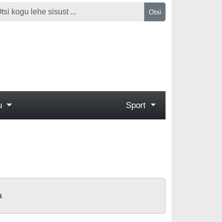
Otsi
gu
Sport
a