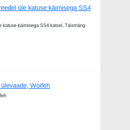
 reedel üle katuse käimisega SS4
le katuse käimisega SS4 katsel, Täismäng
üle katuse käimisega SS4 katsel
 ülevaade, Woifeh
feh
de, Woifeh