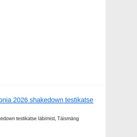
tonia 2026 shakedown testikatse
kedown testikatse läbimist, Täismäng
6 shakedown testikatse läbimist