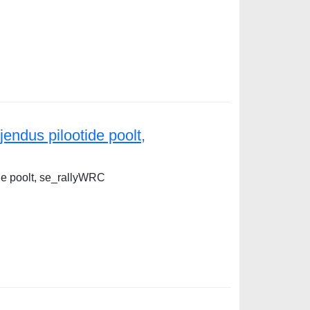
endus pilootide poolt,
de poolt, se_rallyWRC
lootide poolt, se_rallyWRC