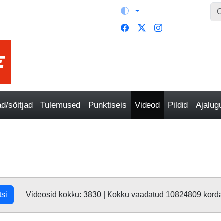
/sõitjad
Tulemused
Punktiseis
Videod
Pildid
Ajalu
tsi
Videosid kokku: 3830 | Kokku vaadatud 10824809 kord