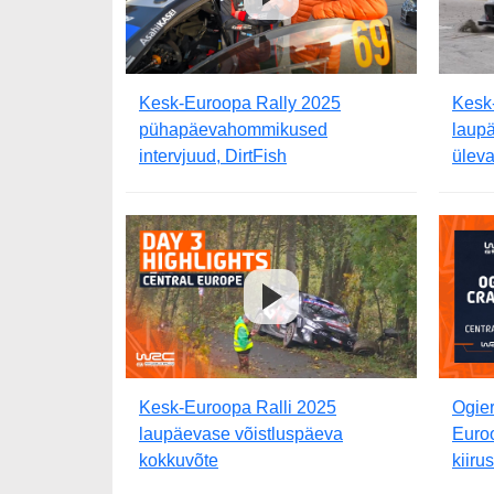
Kesk-Euroopa Rally 2025
Kesk
pühapäevahommikused
laup
intervjuud, DirtFish
üleva
Kesk-Euroopa Ralli 2025
Ogier
laupäevase võistluspäeva
Euro
kokkuvõte
kiiru