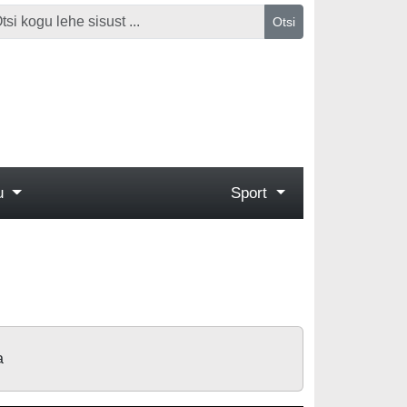
Otsi
gu
Sport
a