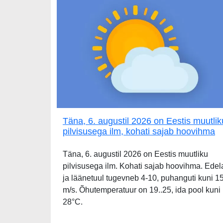
Täna, 6. augustil 2026 on Eestis muutlik
pilvisusega ilm, kohati sajab hoovihma
Täna, 6. augustil 2026 on Eestis muutliku
pilvisusega ilm. Kohati sajab hoovihma. Edel
ja läänetuul tugevneb 4-10, puhanguti kuni 1
m/s. Õhutemperatuur on 19..25, ida pool kuni
28°C.