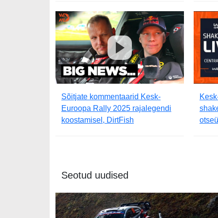
Sõitjate kommentaarid Kesk-
Kesk
Euroopa Rally 2025 rajalegendi
shak
koostamisel, DirtFish
otse
Seotud uudised