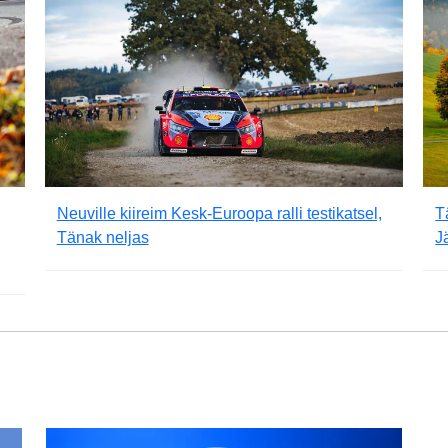
Neuville kiireim Kesk-Euroopa ralli testikatsel,
T
Tänak neljas
J