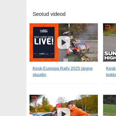
Seotud videod
Kesk-Euroopa Rally 2025 järgne
Kesk
stuudio
kokku