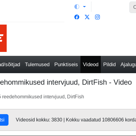
/sõitjad
Tulemused
Punktiseis
Videod
Pildid
Ajalu
ehommikused intervjuud, DirtFish - Video
 reedehommikused intervjuud, DirtFish
tsi
Videosid kokku: 3830 | Kokku vaadatud 10806606 kord