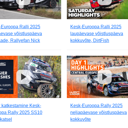
-Euroopa Ralli 2025
Kesk-Euroopa Ralli 2025
äevase võistluspäeva
laupäevase võistluspäeva
ade, Rallyefan Nick
kokkuvõte, DirtFish
 katkestamine Kesk-
Kesk-Euroopa Rally 2025
opa Rally 2025 SS10
neljapäevase võistluspäeva
skatsel
kokkuvõte