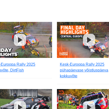
-Euroopa Rally 2025
Kesk-Euroopa Rally 2025
võte, DirtFish
pühapäevase võistluspäeva
kokkuvõte