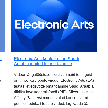
u
Electronic Arts kuulub nüüd Saudi
Araabia juhitud konsortsiumile
Videomängutööstuse üks suurimaid tehinguid
a-
on ametlikult lõpule viidud. Electronic Arts (EA)
5
teatas, et ettevõtte omandamine Saudi Araabia
riikliku investeerimisfondi (PIF), Silver Lake'i ja
Affinity Partnersi moodustatud konsortsiumi
poolt on edukalt lõpule viidud. Ligikaudu 55