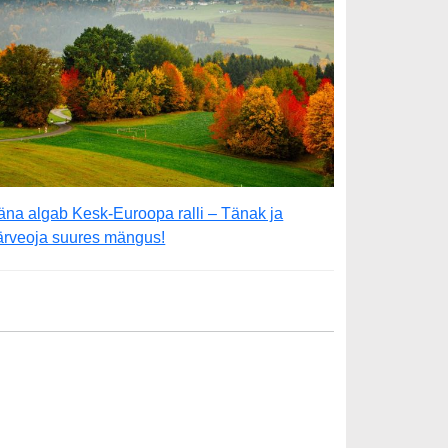
äna algab Kesk-Euroopa ralli – Tänak ja
ärveoja suures mängus!