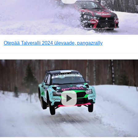
Otepää Talveralli 2024 ülevaade, pangazrally