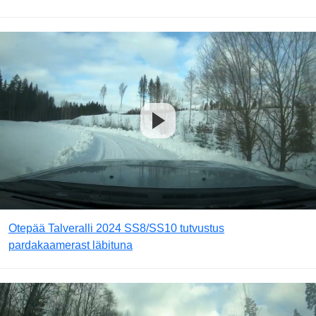
Otepää Talveralli 2024 SS8/SS10 tutvustus
pardakaamerast läbituna