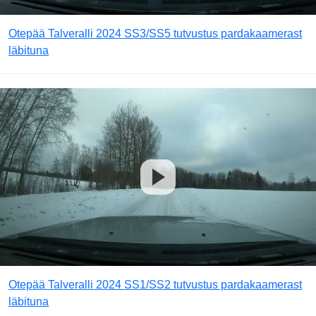
Otepää Talveralli 2024 SS3/SS5 tutvustus pardakaamerast
läbituna
Otepää Talveralli 2024 SS1/SS2 tutvustus pardakaamerast
läbituna