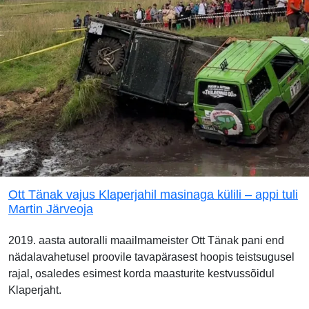
Ott Tänak vajus Klaperjahil masinaga külili – appi tuli
Martin Järveoja
2019. aasta autoralli maailmameister Ott Tänak pani end
nädalavahetusel proovile tavapärasest hoopis teistsugusel
rajal, osaledes esimest korda maasturite kestvussõidul
Klaperjaht.