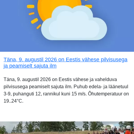
Täna, 9. augustil 2026 on Eestis vähese pilvisusega
ja peamiselt sajuta ilm
Täna, 9. augustil 2026 on Eestis vähese ja vahelduva
pilvisusega peamiselt sajuta ilm. Puhub edela- ja läänetuul
3-9, puhanguti 12, rannikul kuni 15 m/s. Õhutemperatuur on
19..24°C.