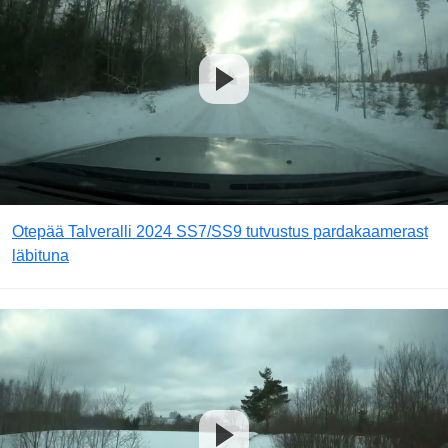
Otepää Talveralli 2024 SS7/SS9 tutvustus pardakaamerast
läbituna