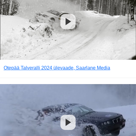
Otepää Talveralli 2024 ülevaade, Saarlane Media