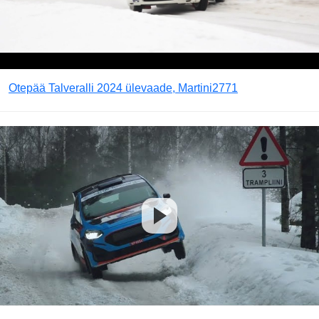
Otepää Talveralli 2024 ülevaade, Martini2771