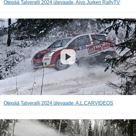
Otepää Talveralli 2024 ülevaade, Aivo Jurken RallyTV
Otepää Talveralli 2024 ülevaade, A.L.CARVIDEOS