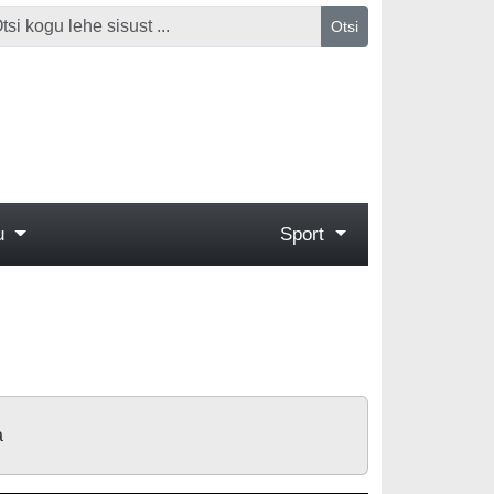
Otsi
gu
Sport
a