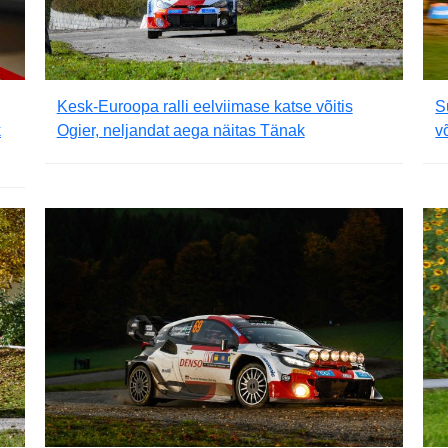
Kesk-Euroopa ralli eelviimase katse võitis
S
k
Ogier, neljandat aega näitas Tänak
v