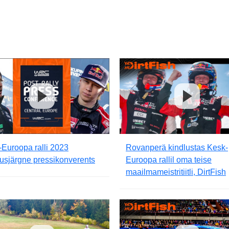
Euroopa ralli 2023
Rovanperä kindlustas Kesk-
lusjärgne pressikonverents
Euroopa rallil oma teise
maailmameistritiitli, DirtFish