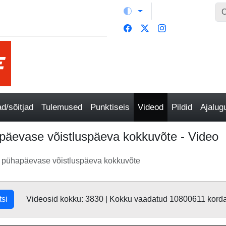
/sõitjad
Tulemused
Punktiseis
Videod
Pildid
Ajalu
päevase võistluspäeva kokkuvõte - Video
 pühapäevase võistluspäeva kokkuvõte
tsi
Videosid kokku: 3830 | Kokku vaadatud 10800611 kord