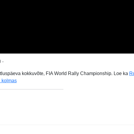
 -
tluspäeva kokkuvõte, FIA World Rally Championship. Loe ka
Ro
ak kolmas