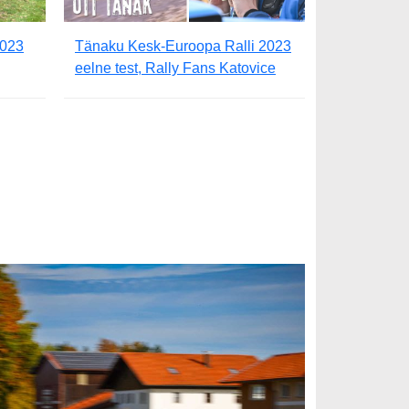
2023
Tänaku Kesk-Euroopa Ralli 2023
eelne test, Rally Fans Katovice