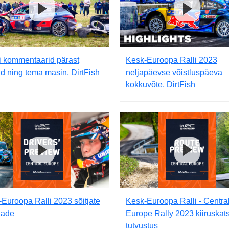
i kommentaarid pärast
Kesk-Euroopa Ralli 2023
id ning tema masin, DirtFish
neljapäevse võistluspäeva
kokkuvõte, DirtFish
Euroopa Ralli 2023 sõitjate
Kesk-Euroopa Ralli - Centra
aade
Europe Rally 2023 kiiruskat
tutvustus