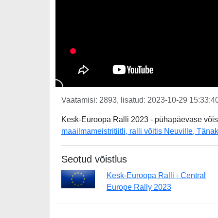
Vaatamisi: 2893, lisatud: 2023-10-29 15:33:40
Kesk-Euroopa Ralli 2023 - pühapäevase võis
maailmameistritiitli, ralli võitis Neuville, Tän
Seotud võistlus
Kesk-Euroopa Ralli - Central
Europe Rally 2023