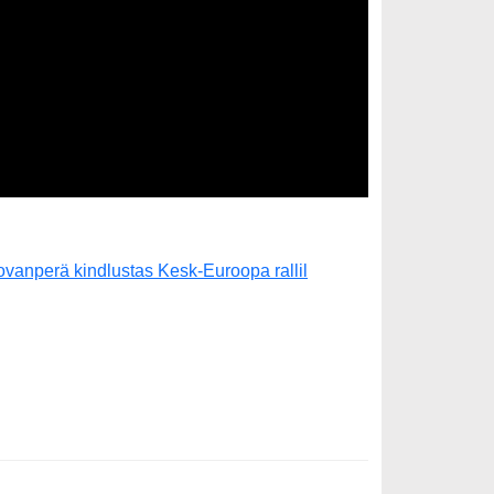
vanperä kindlustas Kesk-Euroopa rallil