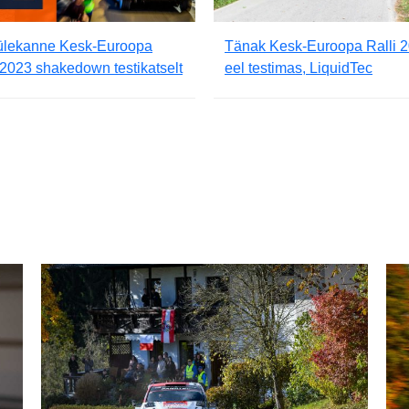
ülekanne Kesk-Euroopa
Tänak Kesk-Euroopa Ralli 
 2023 shakedown testikatselt
eel testimas, LiquidTec