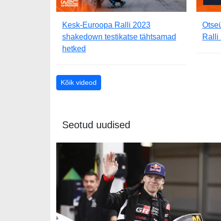
Kesk-Euroopa Ralli 2023
Otse
shakedown testikatse tähtsamad
Ralli
hetked
Kõik videod
Seotud uudised