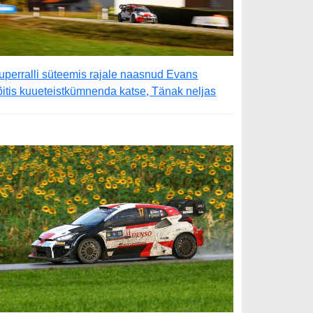
uperralli süteemis rajale naasnud Evans
õitis kuueteistkümnenda katse, Tänak neljas