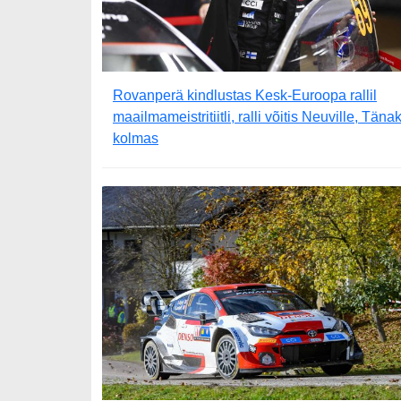
Rovanperä kindlustas Kesk-Euroopa rallil
maailmameistritiitli, ralli võitis Neuville, Täna
kolmas