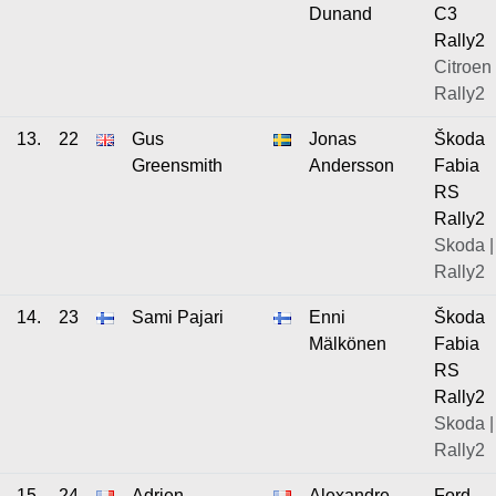
Dunand
C3
Rally2
Citroen 
Rally2
13.
22
Gus
Jonas
Škoda
Greensmith
Andersson
Fabia
RS
Rally2
Skoda |
Rally2
14.
23
Sami Pajari
Enni
Škoda
Mälkönen
Fabia
RS
Rally2
Skoda |
Rally2
15.
24
Adrien
Alexandre
Ford