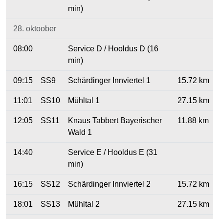
min)
28. oktoober
08:00
Service D / Hooldus D (16
min)
09:15
SS9
Schärdinger Innviertel 1
15.72 km
11:01
SS10
Mühltal 1
27.15 km
12:05
SS11
Knaus Tabbert Bayerischer
11.88 km
Wald 1
14:40
Service E / Hooldus E (31
min)
16:15
SS12
Schärdinger Innviertel 2
15.72 km
18:01
SS13
Mühltal 2
27.15 km