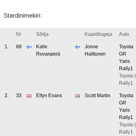
Stardinimekiri:
Nr
Sõitja
Kaardilugeja
Auto
1.
69
Kalle
Jonne
Toyota
Rovanperä
Halttunen
GR
Yaris
Rally1
Toyota |
Rally1
2.
33
Elfyn Evans
Scott Martin
Toyota
GR
Yaris
Rally1
Toyota |
Rally1