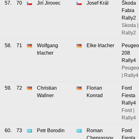
57.
70
Jirí Jirovec
Josef Král
Škoda
Fabia
Rally2
Skoda |
Rally2
58.
71
Wolfgang
Elke Irlacher
Peugeo
Irlacher
208
Rally4
Peugeo
| Rally4
59.
72
Christian
Florian
Ford
Wallner
Konrad
Fiesta
Rally4
Ford |
Rally4
60.
73
Petr Borodin
Roman
Ford
Cheprassov
Fiesta