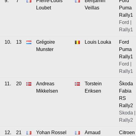
9.
7
Pierre-Louis
Benjamin
Ford
Loubet
Veillas
Puma
Rally1
Ford |
Rally1
10.
13
Grégoire
Louis Louka
Ford
Munster
Puma
Rally1
Ford |
Rally1
11.
20
Andreas
Torstein
Škoda
Mikkelsen
Eriksen
Fabia
RS
Rally2
Skoda |
Rally2
12.
21
Yohan Rossel
Arnaud
Citroen