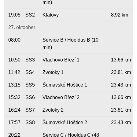
min)
19:05
SS2
Klatovy
8.92 km
27. oktoober
08:00
Service B / Hooldus B (10
min)
10:50
SS3
Vlachovo Březí 1
13.66 km
11:42
SS4
Zvotoky 1
23.81 km
13:15
SS5
Šumavské Hoštice 1
23.43 km
15:32
SS6
Vlachovo Březí 2
13.66 km
16:24
SS7
Zvotoky 2
23.81 km
17:57
SS8
Šumavské Hoštice 2
23.43 km
20:22
Service C / Hooldus C (48