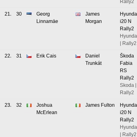
Rally2
21.
30
Georg
James
Hyunda
Linnamäe
Morgan
i20 N
Rally2
Hyunda
| Rally2
22.
31
Erik Cais
Daniel
Škoda
Trunkát
Fabia
RS
Rally2
Skoda |
Rally2
23.
32
Joshua
James Fulton
Hyunda
McErlean
i20 N
Rally2
Hyunda
| Rally2