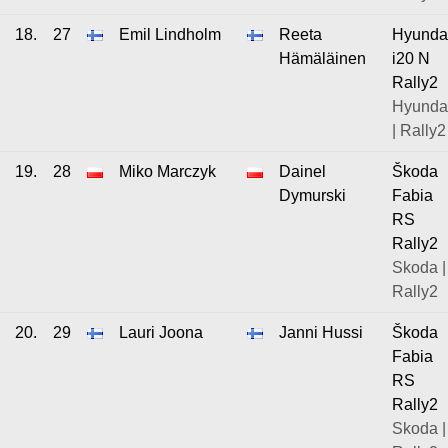
18.
27
Emil Lindholm
Reeta
Hyunda
Hämäläinen
i20 N
Rally2
Hyunda
| Rally2
19.
28
Miko Marczyk
Dainel
Škoda
Dymurski
Fabia
RS
Rally2
Skoda |
Rally2
20.
29
Lauri Joona
Janni Hussi
Škoda
Fabia
RS
Rally2
Skoda |