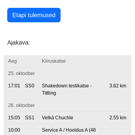
Etapi tulemused
Ajakava:
Aeg
Kiiruskatse
25. oktoober
17:01
SS0
Shakedown testikatse -
3.62 km
Tittling
26. oktoober
15:05
SS1
Velká Chuchle
2.55 km
10:00
Service A / Hooldus A (48