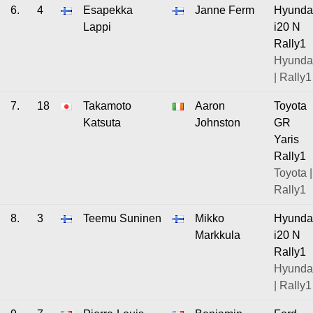
6.
4
Esapekka
Janne Ferm
Hyunda
Lappi
i20 N
Rally1
Hyunda
| Rally1
7.
18
Takamoto
Aaron
Toyota
Katsuta
Johnston
GR
Yaris
Rally1
Toyota |
Rally1
8.
3
Teemu Suninen
Mikko
Hyunda
Markkula
i20 N
Rally1
Hyunda
| Rally1