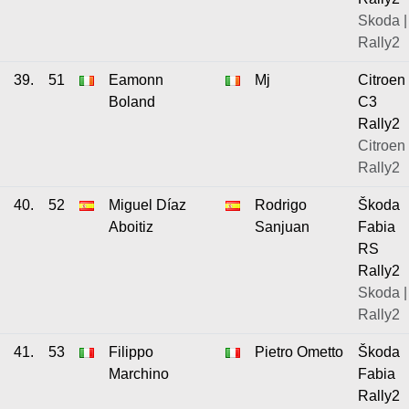
Skoda |
Rally2
39.
51
Eamonn
Mj
Citroen
Boland
C3
Rally2
Citroen 
Rally2
40.
52
Miguel Díaz
Rodrigo
Škoda
Aboitiz
Sanjuan
Fabia
RS
Rally2
Skoda |
Rally2
41.
53
Filippo
Pietro Ometto
Škoda
Marchino
Fabia
Rally2