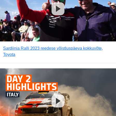
Sardiinia Ralli 2023 reedese võistluspäeva kokkuvõte,
Toyota