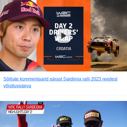
Sõitjate kommentaarid pärast Sardiinia ralli 2023 reedest
võistluspäeva