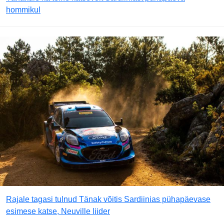
hommikul
Rajale tagasi tulnud Tänak võitis Sardiinias pühapäevase
esimese katse, Neuville liider