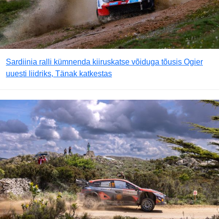
Sardiinia ralli kümnenda kiiruskatse võiduga tõusis Ogier
uuesti liidriks, Tänak katkestas