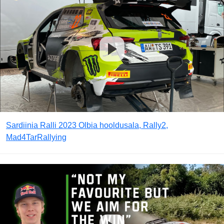
Sardiinia Ralli 2023 Olbia hooldusala, Rally2,
Mad4TarRallying