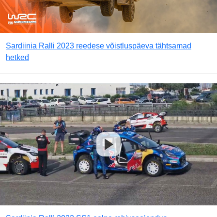
Sardiinia Ralli 2023 reedese võistluspäeva tähtsamad
hetked