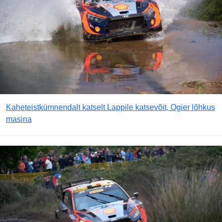
Kaheteistkümnendalt katselt Lappile katsevõit, Ogier lõhkus
masina