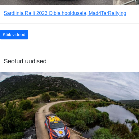
Sardiinia Ralli 2023 Olbia hooldusala, Mad4TarRallying
Kõik videod
Seotud uudised