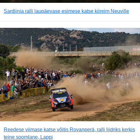
Sardiinia ralli laupäevase esimese katse kiireim Neuville
Reedese viimase katse võitis Rovanperä, ralli liidriks kerkis
teine soomlane, Lappi