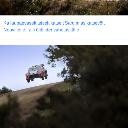
Ka laupäevaselt teiselt katselt Sardiinias katsevõit
Neuvilleile, ralli üldliider vahetus jälle