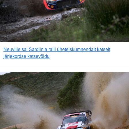
Neuville sai Sardiinia ralli üheteiskümnendalt katselt
järjekordse katsevõidu