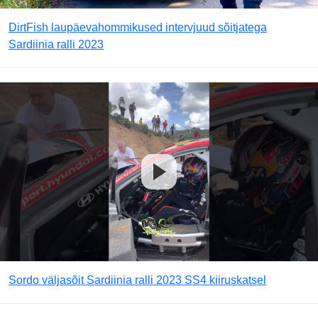
DirtFish laupäevahommikused intervjuud sõitjatega
Sardiinia ralli 2023
Sordo väljasõit Sardiinia ralli 2023 SS4 kiiruskatsel