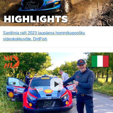
Sardiinia ralli 2023 laupäeva hommikupooliku
videokokkuvõte, DirtFish