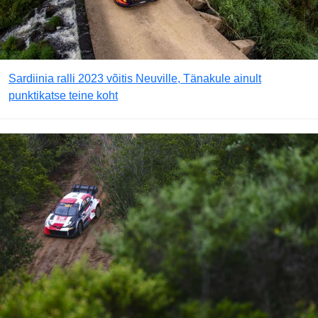
Sardiinia ralli 2023 võitis Neuville, Tänakule ainult
punktikatse teine koht