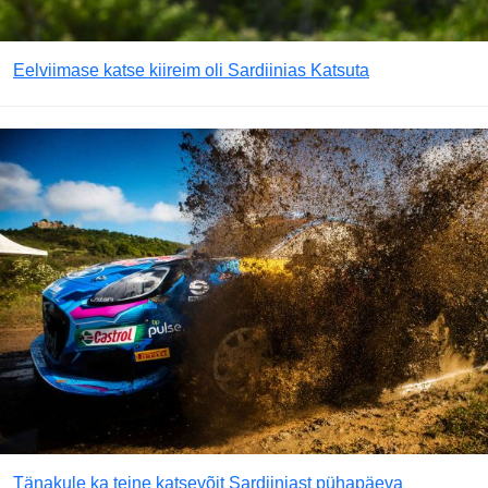
Eelviimase katse kiireim oli Sardiinias Katsuta
Tänakule ka teine katsevõit Sardiiniast pühapäeva