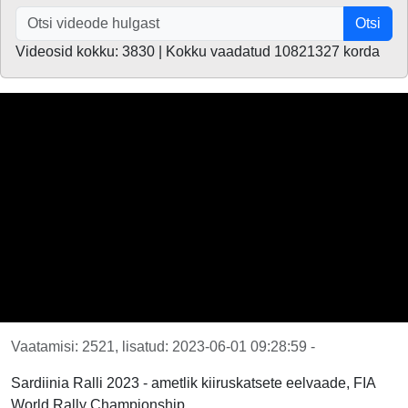
Otsi
Videosid kokku: 3830 | Kokku vaadatud 10821327 korda
Vaatamisi: 2521, lisatud: 2023-06-01 09:28:59 -
Sardiinia Ralli 2023 - ametlik kiiruskatsete eelvaade, FIA
World Rally Championship