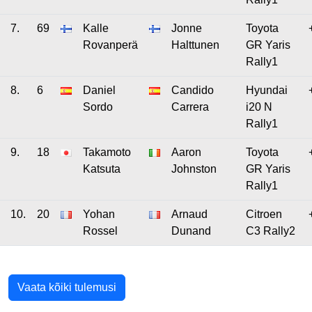
7.
69
Kalle
Jonne
Toyota
Rovanperä
Halttunen
GR Yaris
Rally1
8.
6
Daniel
Candido
Hyundai
Sordo
Carrera
i20 N
Rally1
9.
18
Takamoto
Aaron
Toyota
Katsuta
Johnston
GR Yaris
Rally1
10.
20
Yohan
Arnaud
Citroen
Rossel
Dunand
C3 Rally2
Vaata kõiki tulemusi