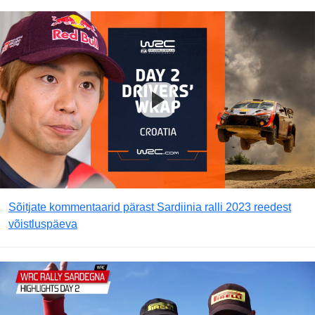
Sõitjate kommentaarid pärast Sardiinia ralli 2023 reedest
võistluspäeva