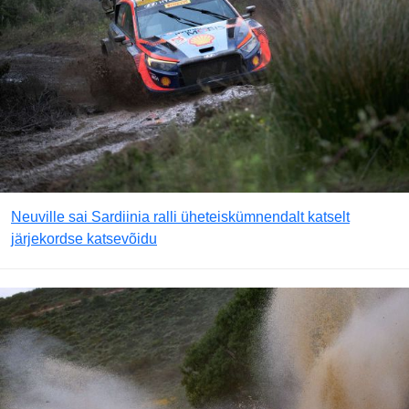
Neuville sai Sardiinia ralli üheteiskümnendalt katselt
järjekordse katsevõidu