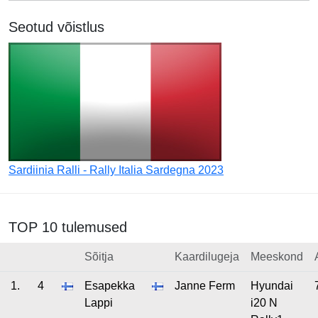
Seotud võistlus
Sardiinia Ralli - Rally Italia Sardegna 2023
TOP 10 tulemused
Sõitja
Kaardilugeja
Meeskond
1.
4
Esapekka
Janne Ferm
Hyundai
Lappi
i20 N