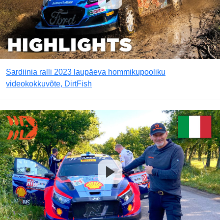
Sardiinia ralli 2023 laupäeva hommikupooliku
videokokkuvõte, DirtFish