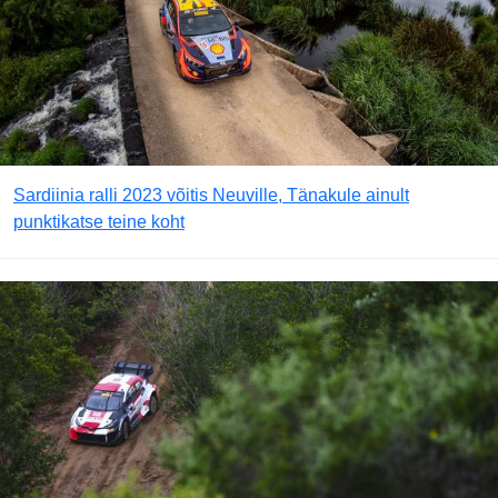
Sardiinia ralli 2023 võitis Neuville, Tänakule ainult
punktikatse teine koht