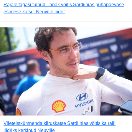
Rajale tagasi tulnud Tänak võitis Sardiinias pühapäevase
esimese katse, Neuville liider
Viieteistkümnenda kiiruskatse Sardiinias võitis ka ralli
liidriks kerkinud Neuville