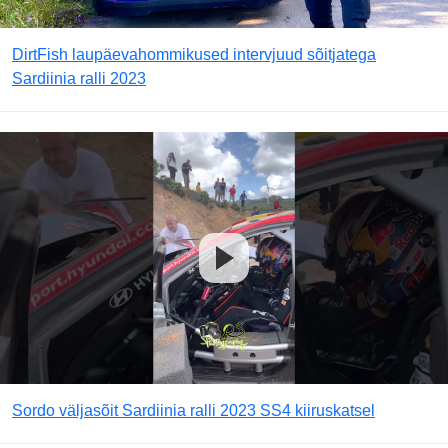
DirtFish laupäevahommikused intervjuud sõitjatega
Sardiinia ralli 2023
Sordo väljasõit Sardiinia ralli 2023 SS4 kiiruskatsel