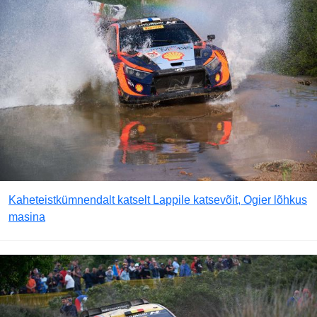
Kaheteistkümnendalt katselt Lappile katsevõit, Ogier lõhkus
masina