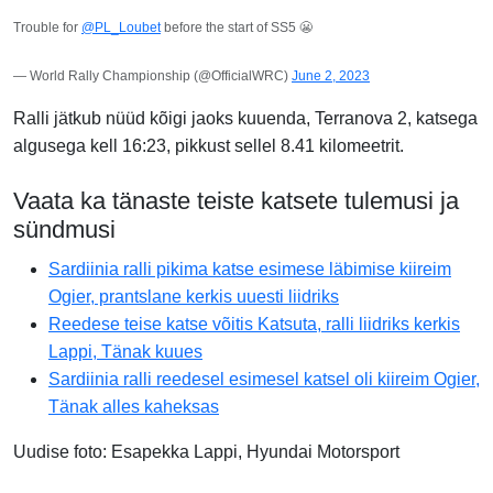
Trouble for
@PL_Loubet
before the start of SS5 😬
— World Rally Championship (@OfficialWRC)
June 2, 2023
Ralli jätkub nüüd kõigi jaoks kuuenda,
Terranova 2
, katsega
algusega kell 16:23, pikkust sellel
8.41
kilomeetrit.
Vaata ka tänaste teiste katsete tulemusi ja
sündmusi
Sardiinia ralli pikima katse esimese läbimise kiireim
Ogier, prantslane kerkis uuesti liidriks
Reedese teise katse võitis Katsuta, ralli liidriks kerkis
Lappi, Tänak kuues
Sardiinia ralli reedesel esimesel katsel oli kiireim Ogier,
Tänak alles kaheksas
Uudise foto: Esapekka Lappi, Hyundai Motorsport