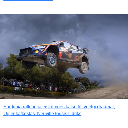
Sardiinia ralli neljateiskümnes katse tõi veelgi draamat,
Ogier katkestas, Neuville tõusis liidriks