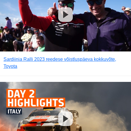
Sardiinia Ralli 2023 reedese võistluspäeva kokkuvõte,
Toyota