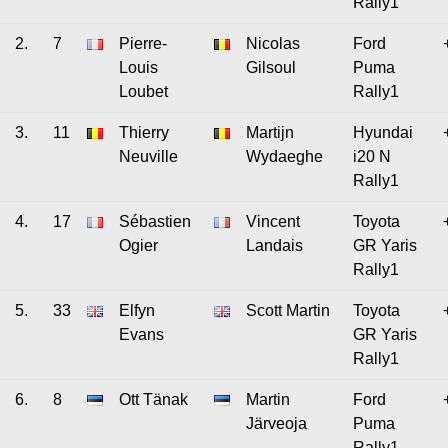
Rally1
2.
7
Pierre-
Nicolas
Ford
Louis
Gilsoul
Puma
Loubet
Rally1
3.
11
Thierry
Martijn
Hyundai
Neuville
Wydaeghe
i20 N
Rally1
4.
17
Sébastien
Vincent
Toyota
Ogier
Landais
GR Yaris
Rally1
5.
33
Elfyn
Scott Martin
Toyota
Evans
GR Yaris
Rally1
6.
8
Ott Tänak
Martin
Ford
Järveoja
Puma
Rally1