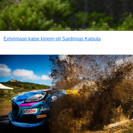
Eelviimase katse kiireim oli Sardiinias Katsuta