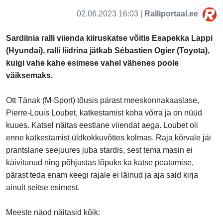
02.06.2023 16:03 |
Ralliportaal.ee
Sardiinia ralli viienda kiiruskatse võitis Esapekka Lappi
(Hyundai), ralli liidrina jätkab Sébastien Ogier (Toyota),
kuigi vahe kahe esimese vahel vähenes poole
väiksemaks.
Ott Tänak (M-Sport) tõusis pärast meeskonnakaaslase,
Pierre-Louis Loubet, katkestamist koha võrra ja on nüüd
kuues. Katsel näitas eestlane viiendat aega.
Loubet
oli
enne katkestamist üldkokkuvõttes kolmas. Raja kõrvale jäi
prantslane seejuures juba stardis, sest tema masin ei
käivitunud ning põhjustas lõpuks ka katse peatamise,
pärast teda enam keegi rajale ei läinud ja aja said kirja
ainult seitse esimest.
Meeste näod näitasid kõik: