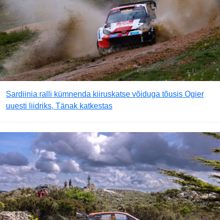
Sardiinia ralli kümnenda kiiruskatse võiduga tõusis Ogier
uuesti liidriks, Tänak katkestas