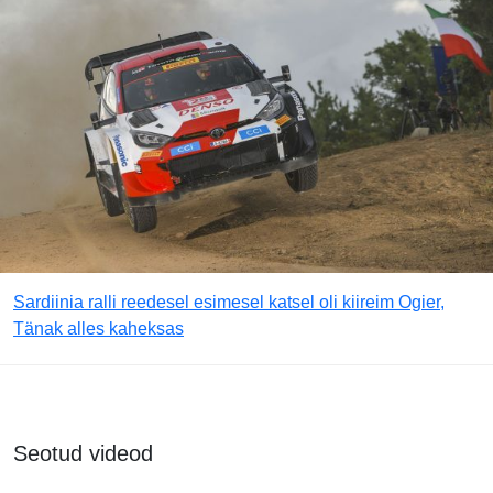
Sardiinia ralli reedesel esimesel katsel oli kiireim Ogier,
Tänak alles kaheksas
Seotud videod