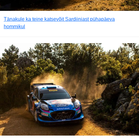
Tänakule ka teine katsevõit Sardiiniast pühapäeva
hommikul