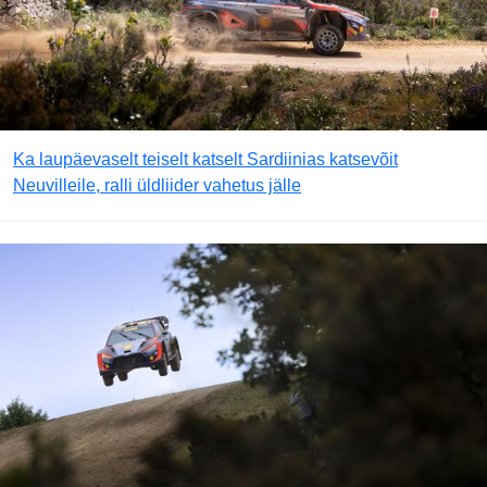
Ka laupäevaselt teiselt katselt Sardiinias katsevõit
Neuvilleile, ralli üldliider vahetus jälle