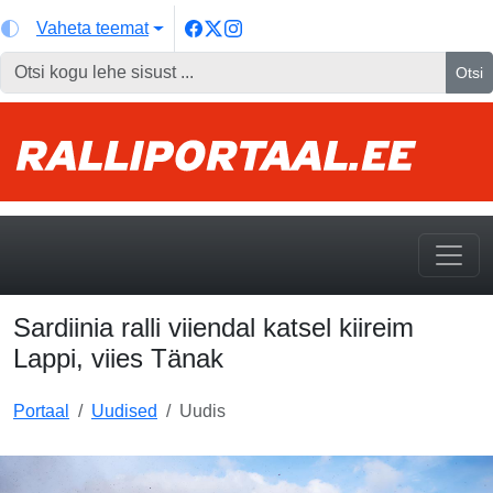
Vaheta teemat
Otsi
Sardiinia ralli viiendal katsel kiireim
Lappi, viies Tänak
Portaal
Uudised
Uudis