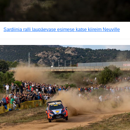
Sardiinia ralli laupäevase esimese katse kiireim Neuville