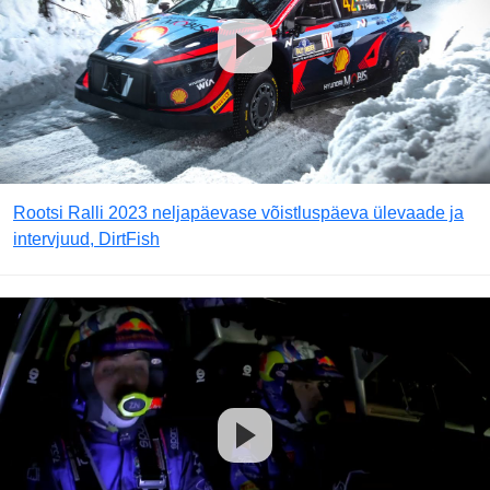
Rootsi Ralli 2023 neljapäevase võistluspäeva ülevaade ja
intervjuud, DirtFish