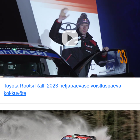
Toyota Rootsi Ralli 2023 neljapäevase võistluspäeva
kokkuvõte