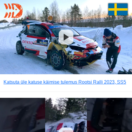
Katsuta üle katuse käimise tulemus Rootsi Ralli 2023, SS5