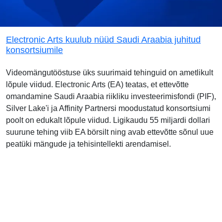
Electronic Arts kuulub nüüd Saudi Araabia juhitud
konsortsiumile
Videomängutööstuse üks suurimaid tehinguid on ametlikult
lõpule viidud. Electronic Arts (EA) teatas, et ettevõtte
omandamine Saudi Araabia riikliku investeerimisfondi (PIF),
Silver Lake'i ja Affinity Partnersi moodustatud konsortsiumi
poolt on edukalt lõpule viidud. Ligikaudu 55 miljardi dollari
suurune tehing viib EA börsilt ning avab ettevõtte sõnul uue
peatüki mängude ja tehisintellekti arendamisel.