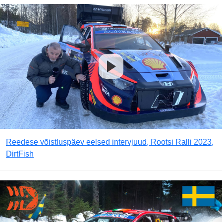
Reedese võistluspäev eelsed intervjuud, Rootsi Ralli 2023,
DirtFish