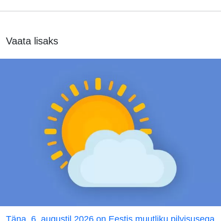
Vaata lisaks
Täna, 6. augustil 2026 on Eestis muutliku pilvisusega