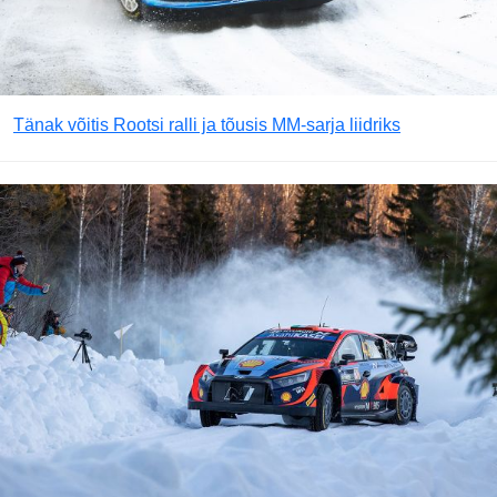
Tänak võitis Rootsi ralli ja tõusis MM-sarja liidriks