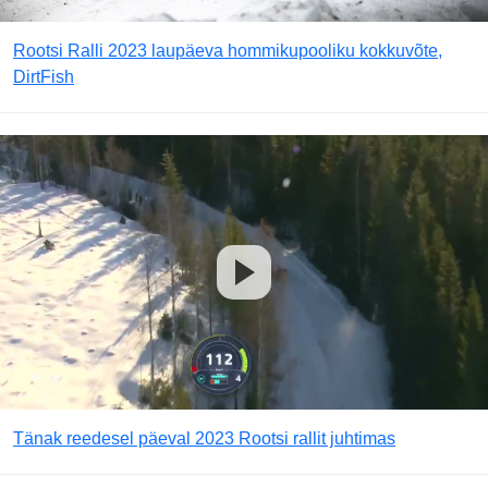
Rootsi Ralli 2023 laupäeva hommikupooliku kokkuvõte,
DirtFish
Tänak reedesel päeval 2023 Rootsi rallit juhtimas