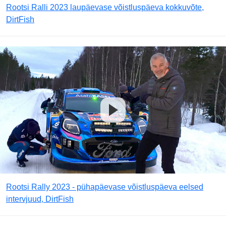
Rootsi Ralli 2023 laupäevase võistluspäeva kokkuvõte,
DirtFish
Rootsi Rally 2023 - pühapäevase võistluspäeva eelsed
intervjuud, DirtFish