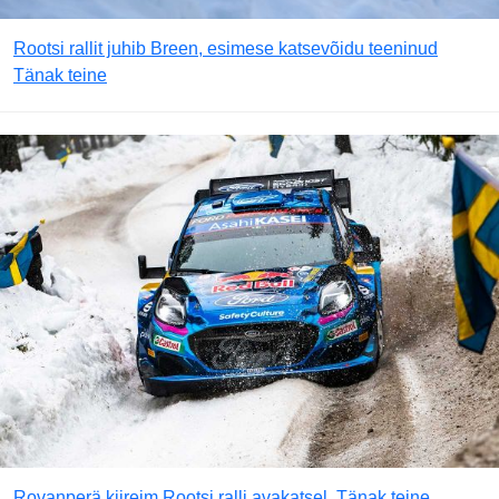
Rootsi rallit juhib Breen, esimese katsevõidu teeninud
Tänak teine
Rovanperä kiireim Rootsi ralli avakatsel, Tänak teine