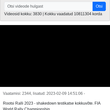
Otsi
Videosid kokku: 3830 | Kokku vaadatud 10811304 korda
Vaatamisi: 2344, lisatud: 2023-02-09 14:51:06 -
Rootsi Ralli 2023 - shakedown testikatse kokkuvõte. FIA
World Rally Championship