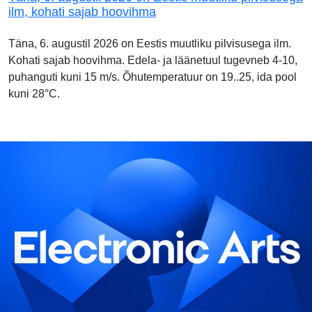
ilm, kohati sajab hoovihma
Täna, 6. augustil 2026 on Eestis muutliku pilvisusega ilm.
Kohati sajab hoovihma. Edela- ja läänetuul tugevneb 4-10,
puhanguti kuni 15 m/s. Õhutemperatuur on 19..25, ida pool
kuni 28°C.