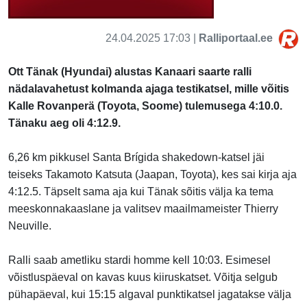
24.04.2025 17:03 |
Ralliportaal.ee
Ott Tänak (Hyundai) alustas Kanaari saarte ralli
nädalavahetust kolmanda ajaga testikatsel, mille võitis
Kalle Rovanperä (Toyota, Soome) tulemusega 4:10.0.
Tänaku aeg oli 4:12.9.
6,26 km pikkusel Santa Brígida shakedown-katsel jäi
teiseks Takamoto Katsuta (Jaapan, Toyota), kes sai kirja aja
4:12.5. Täpselt sama aja kui Tänak sõitis välja ka tema
meeskonnakaaslane ja valitsev maailmameister Thierry
Neuville.
Ralli saab ametliku stardi homme kell 10:03. Esimesel
võistluspäeval on kavas kuus kiiruskatset. Võitja selgub
pühapäeval, kui 15:15 algaval punktikatsel jagatakse välja