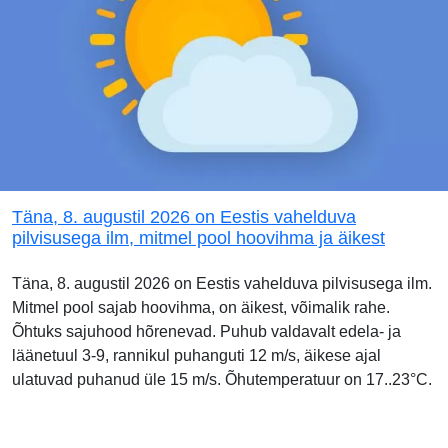
Täna, 8. augustil 2026 on Eestis vahelduva
pilvisusega ilm, mitmel pool hoovihma ja äikest
Täna, 8. augustil 2026 on Eestis vahelduva pilvisusega ilm.
Mitmel pool sajab hoovihma, on äikest, võimalik rahe.
Õhtuks sajuhood hõrenevad. Puhub valdavalt edela- ja
läänetuul 3-9, rannikul puhanguti 12 m/s, äikese ajal
ulatuvad puhanud üle 15 m/s. Õhutemperatuur on 17..23°C.