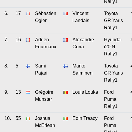
Rally1
6.
17
Sébastien
Vincent
Toyota
Ogier
Landais
GR Yaris
Rally1
7.
16
Adrien
Alexandre
Hyundai
Fourmaux
Coria
i20 N
Rally1
8.
5
Sami
Marko
Toyota
Pajari
Salminen
GR Yaris
Rally1
9.
13
Grégoire
Louis Louka
Ford
Munster
Puma
Rally1
10.
55
Joshua
Eoin Treacy
Ford
McErlean
Puma