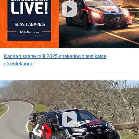
Kanaari saarte ralli 2025 shakedown testikatse
otseülekanne