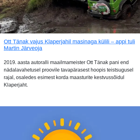
Ott Tänak vajus Klaperjahil masinaga külili – appi tuli
Martin Järveoja
2019. aasta autoralli maailmameister Ott Tänak pani end
nädalavahetusel proovile tavapärasest hoopis teistsugusel
rajal, osaledes esimest korda maasturite kestvussõidul
Klaperjaht.