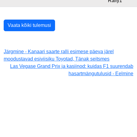
Rally1
Vaata kõiki tulemusi
Järgmine - Kanaari saarte ralli esimese päeva järel
moodustavad esiviisiku Toyotad, Tänak seitsmes
Las Vegase Grand Prix ja kasiinod: kuidas F1 suurendab
hasartmängutulusid - Eelmine