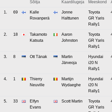
Sõitja
Kaardilugeja
Meeskond
1.
69
Kalle
Jonne
Toyota
Rovanperä
Halttunen
GR Yaris
Rally1
2.
18
Takamoto
Aaron
Toyota
Katsuta
Johnston
GR Yaris
Rally1
3.
8
Ott Tänak
Martin
Hyundai
Järveoja
i20 N
Rally1
4.
1
Thierry
Martijn
Hyundai
Neuville
Wydaeghe
i20 N
Rally1
5.
33
Elfyn
Scott Martin
Toyota
Evans
GR Yaris