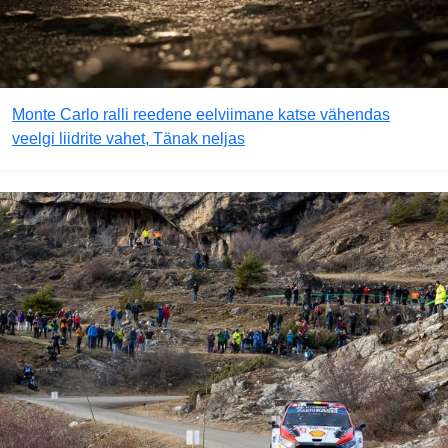
Monte Carlo ralli reedene eelviimane katse vähendas
veelgi liidrite vahet, Tänak neljas