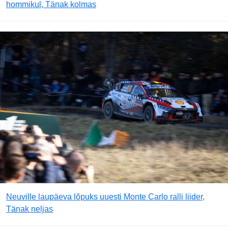
hommikul, Tänak kolmas
Neuville laupäeva lõpuks uuesti Monte Carlo ralli liider,
Tänak neljas