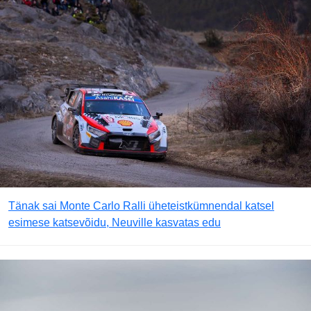
Tänak sai Monte Carlo Ralli üheteistkümnendal katsel
esimese katsevõidu, Neuville kasvatas edu