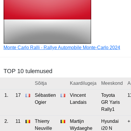
Monte Carlo Ralli - Rallye Automobile Monte-Carlo 2024
TOP 10 tulemused
Sõitja
Kaardilugeja
Meeskond
A
1.
17
Sébastien
Vincent
Toyota
1
Ogier
Landais
GR Yaris
Rally1
2.
11
Thierry
Martijn
Hyundai
+
Neuville
Wydaeghe
i20 N