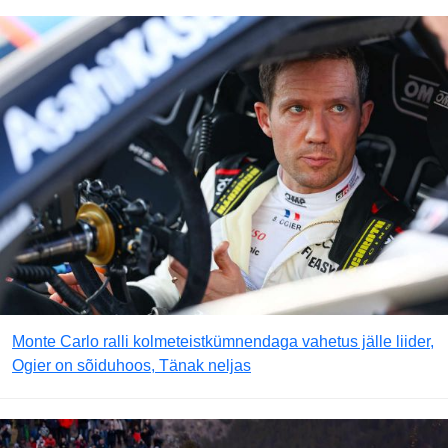
Monte Carlo ralli kolmeteistkümnendaga vahetus jälle liider,
Ogier on sõiduhoos, Tänak neljas