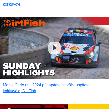
kokkuvõte
Monte Carlo ralli 2024 pühapäevase võistluspäeva
kokkuvõte, DirtFish