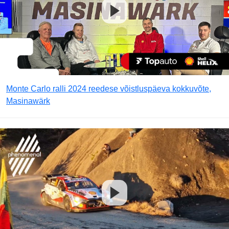
Monte Carlo ralli 2024 reedese võistluspäeva kokkuvõte,
Masinawärk