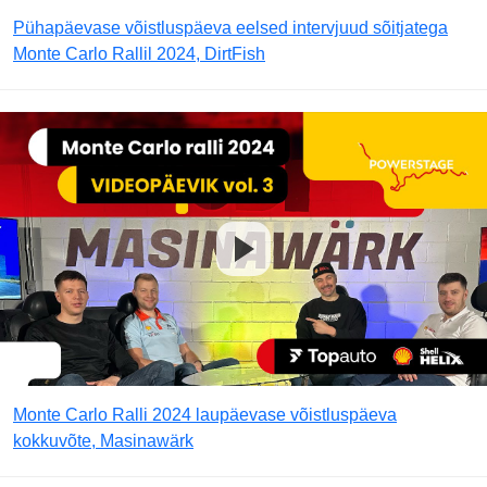
Pühapäevase võistluspäeva eelsed intervjuud sõitjatega
Monte Carlo Rallil 2024, DirtFish
Monte Carlo Ralli 2024 laupäevase võistluspäeva
kokkuvõte, Masinawärk