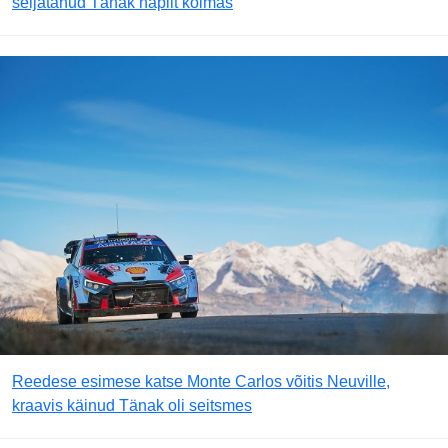
seljatanud Tänak napilt kolmas
Reedese esimese katse Monte Carlos võitis Neuville,
kraavis käinud Tänak oli seitsmes