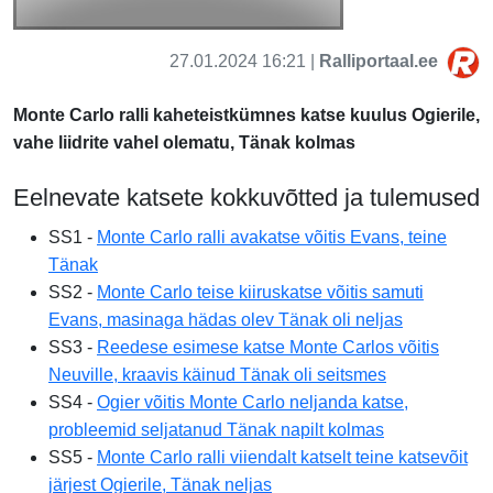
27.01.2024 16:21 |
Ralliportaal.ee
Monte Carlo ralli kaheteistkümnes katse kuulus Ogierile,
vahe liidrite vahel olematu, Tänak kolmas
Eelnevate katsete kokkuvõtted ja tulemused
SS1 -
Monte Carlo ralli avakatse võitis Evans, teine
Tänak
SS2 -
Monte Carlo teise kiiruskatse võitis samuti
Evans, masinaga hädas olev Tänak oli neljas
SS3 -
Reedese esimese katse Monte Carlos võitis
Neuville, kraavis käinud Tänak oli seitsmes
SS4 -
Ogier võitis Monte Carlo neljanda katse,
probleemid seljatanud Tänak napilt kolmas
SS5 -
Monte Carlo ralli viiendalt katselt teine katsevõit
järjest Ogierile, Tänak neljas