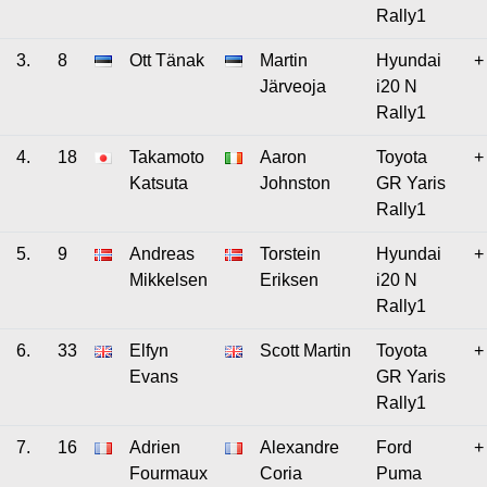
Rally1
3.
8
Ott Tänak
Martin
Hyundai
+
Järveoja
i20 N
Rally1
4.
18
Takamoto
Aaron
Toyota
+
Katsuta
Johnston
GR Yaris
Rally1
5.
9
Andreas
Torstein
Hyundai
+
Mikkelsen
Eriksen
i20 N
Rally1
6.
33
Elfyn
Scott Martin
Toyota
+
Evans
GR Yaris
Rally1
7.
16
Adrien
Alexandre
Ford
+
Fourmaux
Coria
Puma