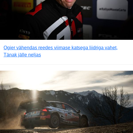
Ogier vähendas reedes viimase katsega liidriga vahet,
Tänak jälle neljas