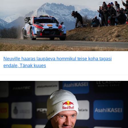
Neuville haaras laupäeva hommikul teise koha tagasi
endale, Tänak kuues