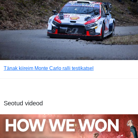
Tänak kiireim Monte Carlo ralli testikatsel
Seotud videod