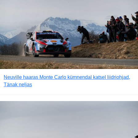
Neuville haaras Monte Carlo kümnendal katsel liidriohjad,
Tänak neljas