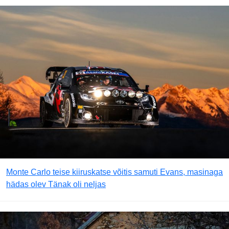
Monte Carlo teise kiiruskatse võitis samuti Evans, masinaga
hädas olev Tänak oli neljas