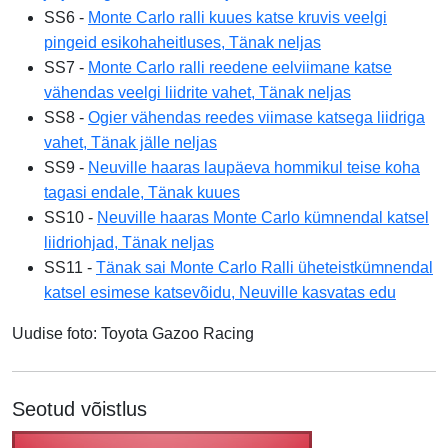
SS6 -
Monte Carlo ralli kuues katse kruvis veelgi
pingeid esikohaheitluses, Tänak neljas
SS7 -
Monte Carlo ralli reedene eelviimane katse
vähendas veelgi liidrite vahet, Tänak neljas
SS8 -
Ogier vähendas reedes viimase katsega liidriga
vahet, Tänak jälle neljas
SS9 -
Neuville haaras laupäeva hommikul teise koha
tagasi endale, Tänak kuues
SS10 -
Neuville haaras Monte Carlo kümnendal katsel
liidriohjad, Tänak neljas
SS11 -
Tänak sai Monte Carlo Ralli üheteistkümnendal
katsel esimese katsevõidu, Neuville kasvatas edu
Uudise foto: Toyota Gazoo Racing
Seotud võistlus