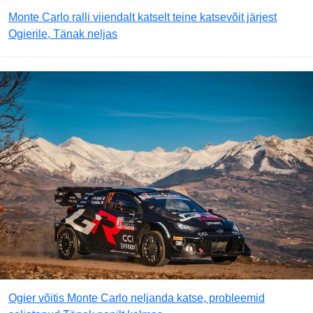
Monte Carlo ralli viiendalt katselt teine katsevõit järjest
Ogierile, Tänak neljas
Ogier võitis Monte Carlo neljanda katse, probleemid