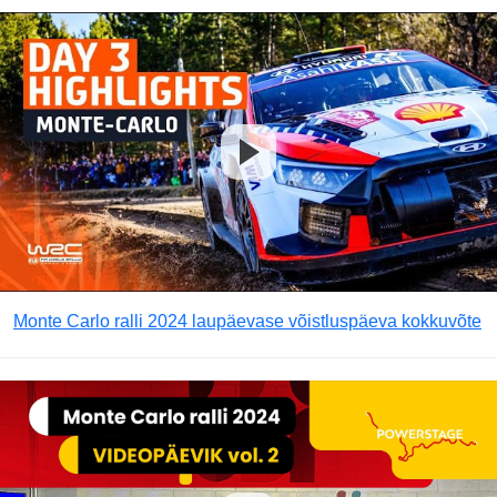
Monte Carlo ralli 2024 laupäevase võistluspäeva kokkuvõte