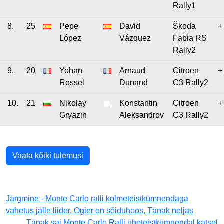
Rally1
8.
25
Pepe
David
Škoda
+
López
Vázquez
Fabia RS
Rally2
9.
20
Yohan
Arnaud
Citroen
+
Rossel
Dunand
C3 Rally2
10.
21
Nikolay
Konstantin
Citroen
+
Gryazin
Aleksandrov
C3 Rally2
Vaata kõiki tulemusi
Järgmine - Monte Carlo ralli kolmeteistkümnendaga
vahetus jälle liider, Ogier on sõiduhoos, Tänak neljas
Tänak sai Monte Carlo Ralli üheteistkümnendal katsel