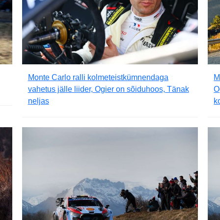
Monte Carlo ralli kolmeteistkümnendaga
M
vahetus jälle liider, Ogier on sõiduhoos, Tänak
O
neljas
k