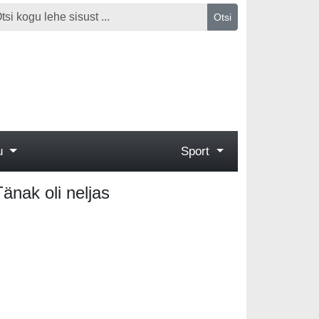
Otsi
gu
Sport
änak oli neljas