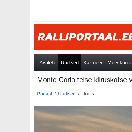
Avaleht
Uudised
Kalender
Meeskonnad
Monte Carlo teise kiiruskatse 
Portaal
Uudised
Uudis