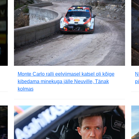
Monte Carlo ralli eelviimasel katsel oli kõige
N
kibedama minekuga jälle Neuville, Tänak
p
kolmas