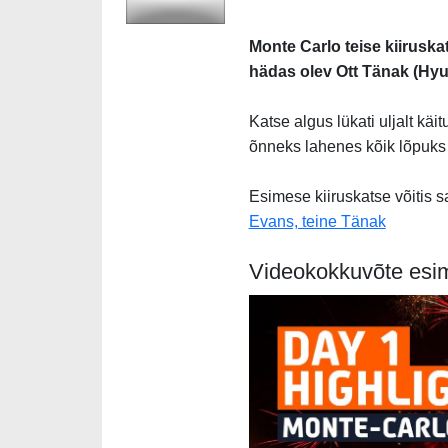
Monte Carlo teise kiiruska
hädas olev Ott Tänak (Hyun
Katse algus lükati uljalt käi
õnneks lahenes kõik lõpuks h
Esimese kiiruskatse võitis 
Evans, teine Tänak
Videokokkuvõte esi