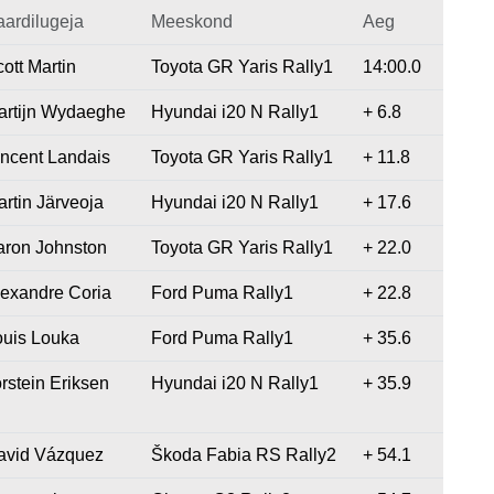
aardilugeja
Meeskond
Aeg
ott Martin
Toyota GR Yaris Rally1
14:00.0
artijn Wydaeghe
Hyundai i20 N Rally1
+ 6.8
incent Landais
Toyota GR Yaris Rally1
+ 11.8
rtin Järveoja
Hyundai i20 N Rally1
+ 17.6
aron Johnston
Toyota GR Yaris Rally1
+ 22.0
lexandre Coria
Ford Puma Rally1
+ 22.8
ouis Louka
Ford Puma Rally1
+ 35.6
rstein Eriksen
Hyundai i20 N Rally1
+ 35.9
avid Vázquez
Škoda Fabia RS Rally2
+ 54.1