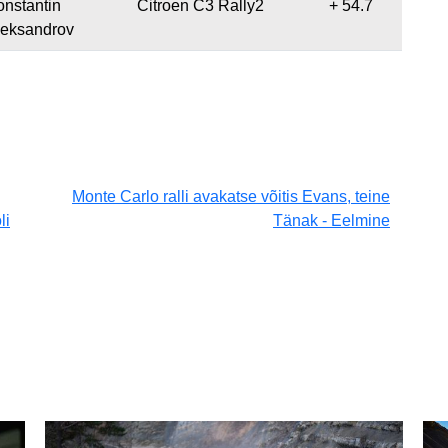
onstantin
Citroen C3 Rally2
+ 54.7
leksandrov
Monte Carlo ralli avakatse võitis Evans, teine
li
Tänak - Eelmine