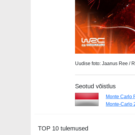
Uudise foto:
Jaanus Ree / R
Seotud võistlus
Monte Carlo R
Monte-Carlo 
TOP 10 tulemused