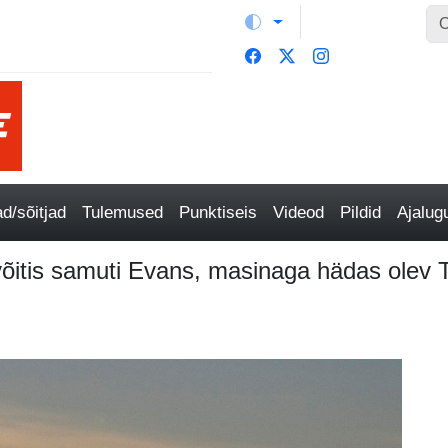
/sõitjad
Tulemused
Punktiseis
Videod
Pildid
Ajalu
võitis samuti Evans, masinaga hädas olev T