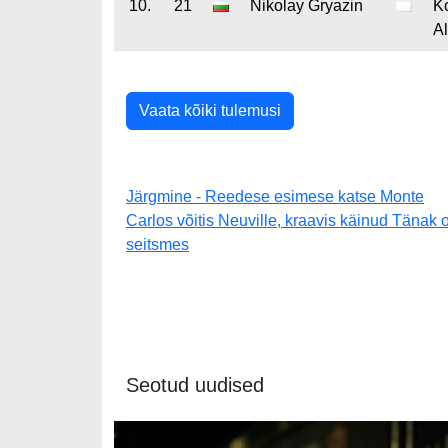
10.
21
Nikolay Gryazin
K
A
Vaata kõiki tulemusi
Järgmine - Reedese esimese katse Monte
Carlos võitis Neuville, kraavis käinud Tänak o
seitsmes
Seotud uudised