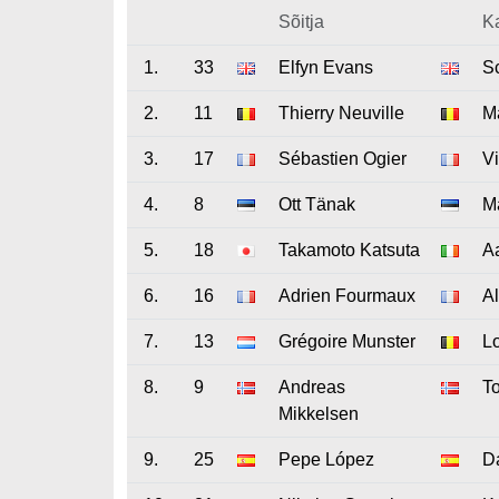
Sõitja
K
1.
33
Elfyn Evans
Sc
2.
11
Thierry Neuville
M
3.
17
Sébastien Ogier
V
4.
8
Ott Tänak
Ma
5.
18
Takamoto Katsuta
A
6.
16
Adrien Fourmaux
A
7.
13
Grégoire Munster
L
8.
9
Andreas
To
Mikkelsen
9.
25
Pepe López
D