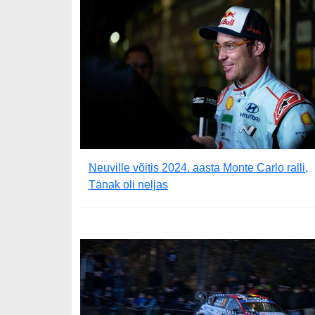
Neuville võitis 2024. aasta Monte Carlo ralli,
Tänak oli neljas