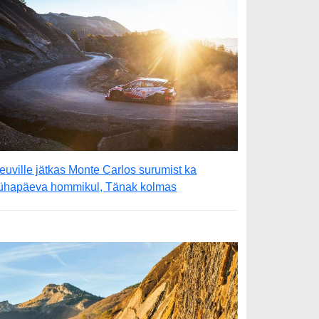
euville jätkas Monte Carlos surumist ka
ühapäeva hommikul, Tänak kolmas