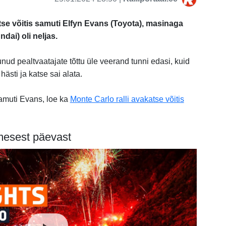
tse võitis samuti Elfyn Evans (Toyota), masinaga
dai) oli neljas.
tunud pealtvaatajate tõttu üle veerand tunni edasi, kuid
ästi ja katse sai alata.
samuti Evans, loe ka
Monte Carlo ralli avakatse võitis
mesest päevast