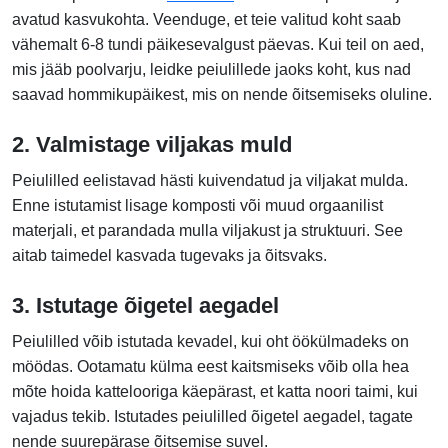
avatud kasvukohta. Veenduge, et teie valitud koht saab
vähemalt 6-8 tundi päikesevalgust päevas. Kui teil on aed,
mis jääb poolvarju, leidke peiulillede jaoks koht, kus nad
saavad hommikupäikest, mis on nende õitsemiseks oluline.
2. Valmistage viljakas muld
Peiulilled eelistavad hästi kuivendatud ja viljakat mulda.
Enne istutamist lisage komposti või muud orgaanilist
materjali, et parandada mulla viljakust ja struktuuri. See
aitab taimedel kasvada tugevaks ja õitsvaks.
3. Istutage õigetel aegadel
Peiulilled võib istutada kevadel, kui oht öökülmadeks on
möödas. Ootamatu külma eest kaitsmiseks võib olla hea
mõte hoida kattelooriga käepärast, et katta noori taimi, kui
vajadus tekib. Istutades peiulilled õigetel aegadel, tagate
nende suurepärase õitsemise suvel.