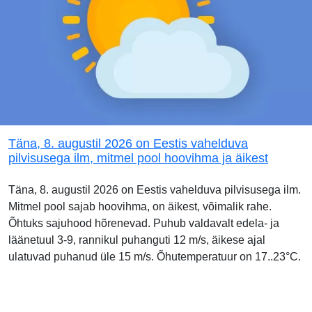
Täna, 8. augustil 2026 on Eestis vahelduva
pilvisusega ilm, mitmel pool hoovihma ja äikest
Täna, 8. augustil 2026 on Eestis vahelduva pilvisusega ilm.
Mitmel pool sajab hoovihma, on äikest, võimalik rahe.
Õhtuks sajuhood hõrenevad. Puhub valdavalt edela- ja
läänetuul 3-9, rannikul puhanguti 12 m/s, äikese ajal
ulatuvad puhanud üle 15 m/s. Õhutemperatuur on 17..23°C.