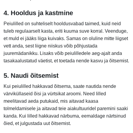
4. Hooldus ja kastmine
Peiulilled on suhteliselt hooldusvabad taimed, kuid neid
tuleb regulaarselt kasta, eriti kuuma suve korral. Veenduge,
et muld ei jääks liiga kuivaks. Samas on oluline mitte liigset
vett anda, sest liigne niiskus võib põhjustada
juuremädanikku. Lisaks võib peiulilledele aeg-ajalt anda
tasakaalustatud väetist, et toetada nende kasvu ja õitsemist.
5. Naudi õitsemist
Kui peiulilled hakkavad õitsema, saate nautida nende
värviküllaseid õisi ja vürtsikat aroomi. Need lilled
meelitavad aeda putukaid, mis aitavad kaasa
tolmeldamisele ja aitavad teie aiakultuuridel paremini saaki
kanda. Kui lilled hakkavad närbuma, eemaldage närtsinud
õied, et julgustada uut õitsemist.