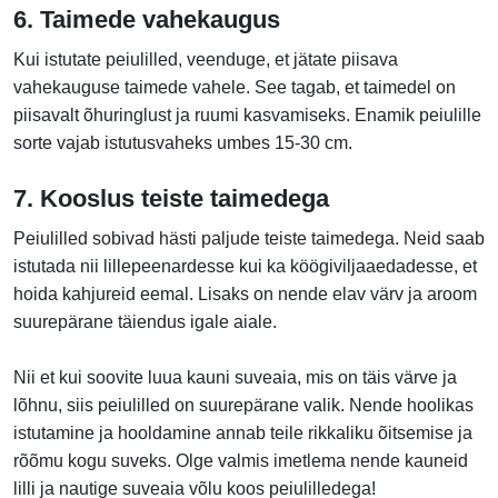
6. Taimede vahekaugus
Kui istutate peiulilled, veenduge, et jätate piisava
vahekauguse taimede vahele. See tagab, et taimedel on
piisavalt õhuringlust ja ruumi kasvamiseks. Enamik peiulille
sorte vajab istutusvaheks umbes 15-30 cm.
7. Kooslus teiste taimedega
Peiulilled sobivad hästi paljude teiste taimedega. Neid saab
istutada nii lillepeenardesse kui ka köögiviljaaedadesse, et
hoida kahjureid eemal. Lisaks on nende elav värv ja aroom
suurepärane täiendus igale aiale.
Nii et kui soovite luua kauni suveaia, mis on täis värve ja
lõhnu, siis peiulilled on suurepärane valik. Nende hoolikas
istutamine ja hooldamine annab teile rikkaliku õitsemise ja
rõõmu kogu suveks. Olge valmis imetlema nende kauneid
lilli ja nautige suveaia võlu koos peiulilledega!