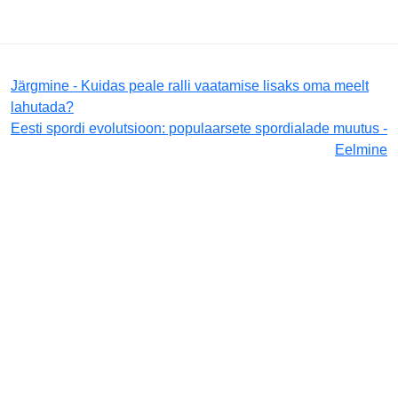
Järgmine - Kuidas peale ralli vaatamise lisaks oma meelt
lahutada?
Eesti spordi evolutsioon: populaarsete spordialade muutus -
Eelmine