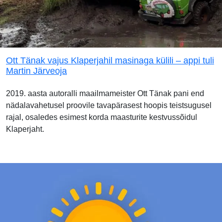
Ott Tänak vajus Klaperjahil masinaga külili – appi tuli
Martin Järveoja
2019. aasta autoralli maailmameister Ott Tänak pani end
nädalavahetusel proovile tavapärasest hoopis teistsugusel
rajal, osaledes esimest korda maasturite kestvussõidul
Klaperjaht.