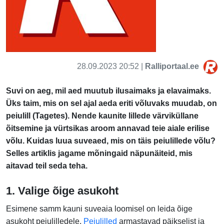
28.09.2023 20:52 |
Ralliportaal.ee
Suvi on aeg, mil aed muutub ilusaimaks ja elavaimaks.
Üks taim, mis on sel ajal aeda eriti võluvaks muudab, on
peiulill (Tagetes). Nende kaunite lillede värviküllane
õitsemine ja vürtsikas aroom annavad teie aiale erilise
võlu. Kuidas luua suveaed, mis on täis peiulillede võlu?
Selles artiklis jagame mõningaid näpunäiteid, mis
aitavad teil seda teha.
1. Valige õige asukoht
Esimene samm kauni suveaia loomisel on leida õige
asukoht peiulilledele.
Peiulilled
armastavad päikselist ja