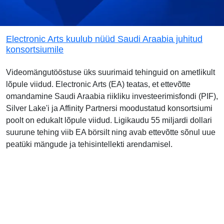
Electronic Arts kuulub nüüd Saudi Araabia juhitud
konsortsiumile
Videomängutööstuse üks suurimaid tehinguid on ametlikult
lõpule viidud. Electronic Arts (EA) teatas, et ettevõtte
omandamine Saudi Araabia riikliku investeerimisfondi (PIF),
Silver Lake'i ja Affinity Partnersi moodustatud konsortsiumi
poolt on edukalt lõpule viidud. Ligikaudu 55 miljardi dollari
suurune tehing viib EA börsilt ning avab ettevõtte sõnul uue
peatüki mängude ja tehisintellekti arendamisel.