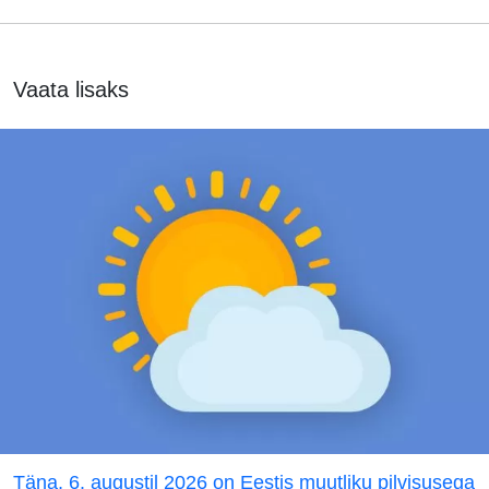
Vaata lisaks
Täna, 6. augustil 2026 on Eestis muutliku pilvisusega