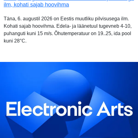
ilm, kohati sajab hoovihma
Täna, 6. augustil 2026 on Eestis muutliku pilvisusega ilm.
Kohati sajab hoovihma. Edela- ja läänetuul tugevneb 4-10,
puhanguti kuni 15 m/s. Õhutemperatuur on 19..25, ida pool
kuni 28°C.