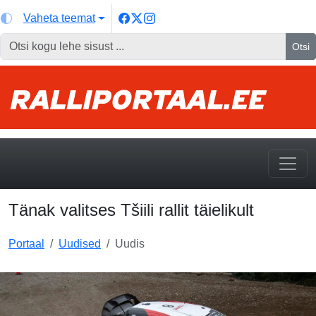
Vaheta teemat
Otsi
Tänak valitses Tšiili rallit täielikult
Portaal
Uudised
Uudis