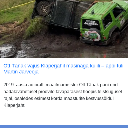
Ott Tänak vajus Klaperjahil masinaga külili – appi tuli
Martin Järveoja
2019. aasta autoralli maailmameister Ott Tänak pani end
nädalavahetusel proovile tavapärasest hoopis teistsugusel
rajal, osaledes esimest korda maasturite kestvussõidul
Klaperjaht.