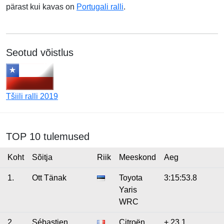
pärast kui kavas on
Portugali ralli
.
Seotud võistlus
Tšiili ralli 2019
TOP 10 tulemused
Koht
Sõitja
Riik
Meeskond
Aeg
1.
Ott Tänak
Toyota
3:15:53.8
Yaris
WRC
2.
Sébastien
Citroën
+ 23.1