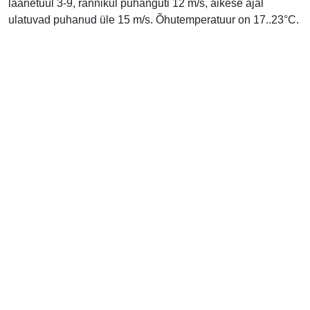
läänetuul 3-9, rannikul puhanguti 12 m/s, äikese ajal
ulatuvad puhanud üle 15 m/s. Õhutemperatuur on 17..23°C.