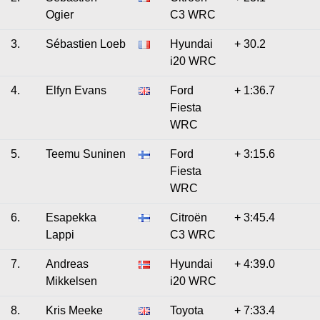
Ogier
C3 WRC
3.
Sébastien Loeb
Hyundai
+ 30.2
i20 WRC
4.
Elfyn Evans
Ford
+ 1:36.7
Fiesta
WRC
5.
Teemu Suninen
Ford
+ 3:15.6
Fiesta
WRC
6.
Esapekka
Citroën
+ 3:45.4
Lappi
C3 WRC
7.
Andreas
Hyundai
+ 4:39.0
Mikkelsen
i20 WRC
8.
Kris Meeke
Toyota
+ 7:33.4