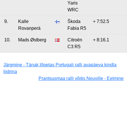
Yaris
WRC
9.
Kalle
Škoda
+ 7:52.5
Rovanperä
Fabia R5
10.
Mads Østberg
Citroën
+ 8:16.1
C3 R5
Järgmine - Tänak lõpetas Portugali ralli avapäeva kindla
liidrina
Prantsusmaa ralli võitis Neuville - Eelmine