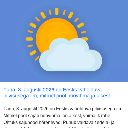
Täna, 8. augustil 2026 on Eestis vahelduva
pilvisusega ilm, mitmel pool hoovihma ja äikest
Täna, 8. augustil 2026 on Eestis vahelduva pilvisusega ilm.
Mitmel pool sajab hoovihma, on äikest, võimalik rahe.
Õhtuks sajuhood hõrenevad. Puhub valdavalt edela- ja