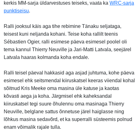
kerkis MM-sarja üldarvestuses teiseks, vaata ka
WRC-sarja
punktiseisu
.
Ralli jooksul käis aga tihe rebimine Tänaku seljataga,
teisest kuni neljanda kohani. Teise koha rallilt teenis
Sébastien Ogier, ralli esimese päeva esimesel poolel oli
tema kannul Thierry Neuville ja Jari-Matti Latvala, seejärel
Latvala haaras kolmanda koha endale.
Ralli teisel päeval hakkasid aga asjad juhtuma, kohe päeva
esimesel ehk seitsmendal kiiruskatsel keeras viiendal kohal
sõitnud Kris Meeke oma masina üle katuse ja kaotas
kõvasti aega ja koha. Järgmisel ehk kaheksandal
kiiruskatsel tegi suure õhulennu oma masinaga Thierry
Neuville, belglane sattus õnnetuse järel haiglasse ning
lõhkus masina sedavõrd, et ka superralli süsteemis polnud
enam võimalik rajale tulla.