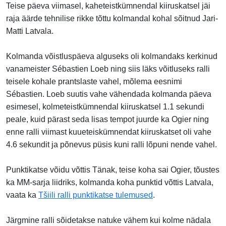
Teise päeva viimasel, kaheteistkümnendal kiiruskatsel jäi
raja äärde tehnilise rikke tõttu kolmandal kohal sõitnud Jari-
Matti Latvala.
Kolmanda võistluspäeva alguseks oli kolmandaks kerkinud
vanameister Sébastien Loeb ning siis läks võitluseks ralli
teisele kohale prantslaste vahel, mõlema eesnimi
Sébastien. Loeb suutis vahe vähendada kolmanda päeva
esimesel, kolmeteistkümnendal kiiruskatsel 1.1 sekundi
peale, kuid pärast seda lisas tempot juurde ka Ogier ning
enne ralli viimast kuueteiskümnendat kiiruskatset oli vahe
4.6 sekundit ja põnevus püsis kuni ralli lõpuni nende vahel.
Punktikatse võidu võttis Tänak, teise koha sai Ogier, tõustes
ka MM-sarja liidriks, kolmanda koha punktid võttis Latvala,
vaata ka
Tšiili ralli punktikatse tulemused
.
Järgmine ralli sõidetakse natuke vähem kui kolme nädala