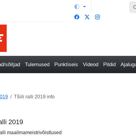
/sõitjad
Tulemused
Punktiseis
Videod
Pildid
Ajalu
019
Tšiili ralli 2019 info
ralli 2019
alli maailmameistrivõistlused