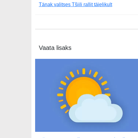
Tänak valitses Tšiili rallit täielikult
Vaata lisaks