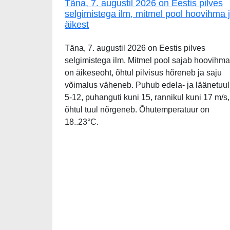
Täna, 7. augustil 2026 on Eestis pilves
selgimistega ilm, mitmel pool hoovihma 
äikest
Täna, 7. augustil 2026 on Eestis pilves
selgimistega ilm. Mitmel pool sajab hoovihma
on äikeseoht, õhtul pilvisus hõreneb ja saju
võimalus väheneb. Puhub edela- ja läänetuul
5-12, puhanguti kuni 15, rannikul kuni 17 m/s,
õhtul tuul nõrgeneb. Õhutemperatuur on
18..23°C.