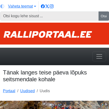
Vaheta teemat
Otsi
Tänak langes teise päeva lõpuks
seitsmendale kohale
Portaal
Uudised
Uudis