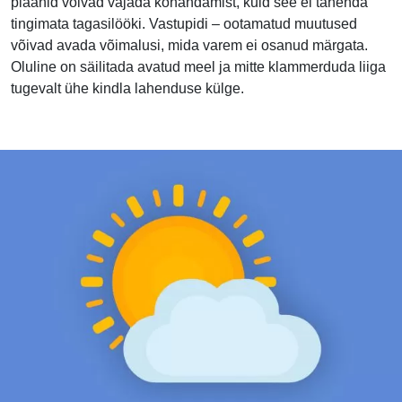
plaanid võivad vajada kohandamist, kuid see ei tähenda
tingimata tagasilööki. Vastupidi – ootamatud muutused
võivad avada võimalusi, mida varem ei osanud märgata.
Oluline on säilitada avatud meel ja mitte klammerduda liiga
tugevalt ühe kindla lahenduse külge.