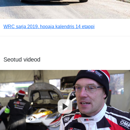
WRC sarja 2019. hooaja kalendris 14 etappi
Seotud videod