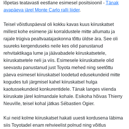
lõpetas teatavasti eestlane esimesel positsioonil -
Tänak
avapäeva järel Monte Carlo ralli liider
.
Teisel võistluspäeval oli kokku kavas kuus kiiruskatset
millest kohe esimene jäi korraldustele mitte allumatu ja
rajale trügiva pealtvaatajaskonna tõttu üldse ära. See oli
suureks kergenduseks neile kes olid panustanud
rehvitaktikaga lume ja jäävabadele kiiruskatsetele,
kiiruskatsetele neli ja viis. Esimesele kiiruskatsele olid
seevastu panustanud just Toyota mehed ning seetõttu
päeva esimesel kiiruskatsel loodetud edusekundeid mitte
kogudes tuli järgmisel kahel kiiruskatsel hulga
kaotussekundeid konkurentidele. Tänak langes viienda
kiiruskate järel kolmandale kohale. Esikoha hõivas Thierry
Neuville, teisel kohal jätkas Sébastien Ogier.
Kui neid kolme kiiruskatset hakati uuesti kordusena läbima
siis Toyotadel enam rehvieelist polnud ning võitlus