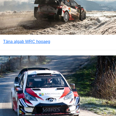
Täna algab WRC hooaeg