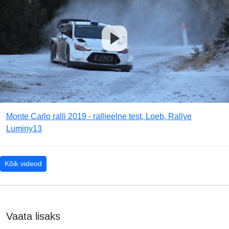
Monte Carlo ralli 2019 - rallieelne test, Loeb, Rallye
Luminy13
Kõik videod
Vaata lisaks