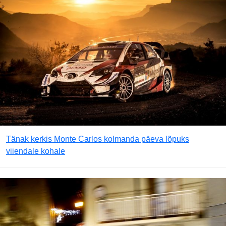
Tänak kerkis Monte Carlos kolmanda päeva lõpuks
viiendale kohale