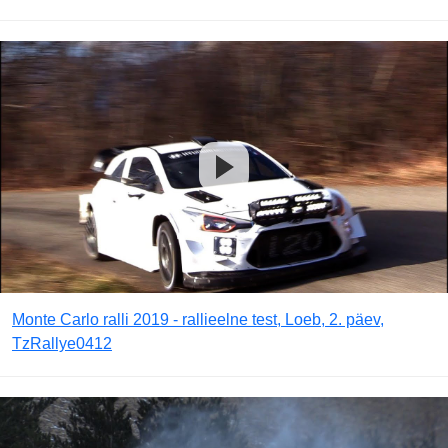
Monte Carlo ralli 2019 - rallieelne test, Loeb, 2. päev,
TzRallye0412