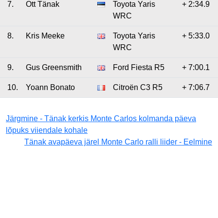
7.
Ott Tänak
Toyota Yaris
+ 2:34.9
WRC
8.
Kris Meeke
Toyota Yaris
+ 5:33.0
WRC
9.
Gus Greensmith
Ford Fiesta R5
+ 7:00.1
10.
Yoann Bonato
Citroën C3 R5
+ 7:06.7
Järgmine - Tänak kerkis Monte Carlos kolmanda päeva
lõpuks viiendale kohale
Tänak avapäeva järel Monte Carlo ralli liider - Eelmine