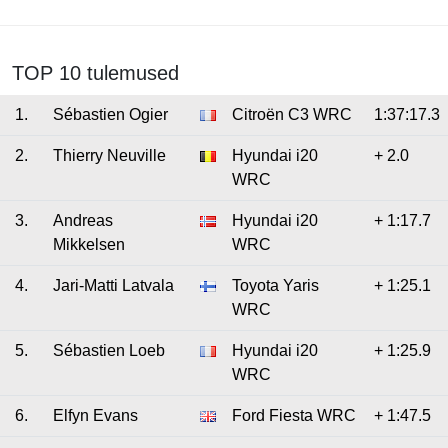
TOP 10 tulemused
1.
Sébastien Ogier
Citroën C3 WRC
1:37:17.3
2.
Thierry Neuville
Hyundai i20
+ 2.0
WRC
3.
Andreas
Hyundai i20
+ 1:17.7
Mikkelsen
WRC
4.
Jari-Matti Latvala
Toyota Yaris
+ 1:25.1
WRC
5.
Sébastien Loeb
Hyundai i20
+ 1:25.9
WRC
6.
Elfyn Evans
Ford Fiesta WRC
+ 1:47.5