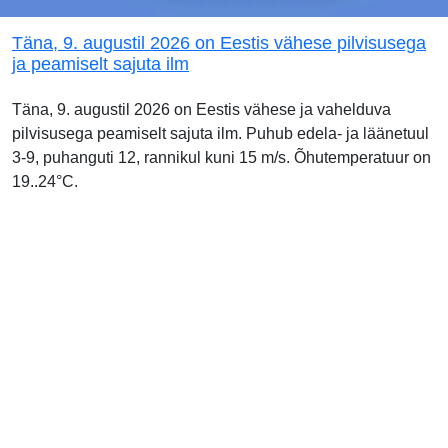
Täna, 9. augustil 2026 on Eestis vähese pilvisusega
ja peamiselt sajuta ilm
Täna, 9. augustil 2026 on Eestis vähese ja vahelduva
pilvisusega peamiselt sajuta ilm. Puhub edela- ja läänetuul
3-9, puhanguti 12, rannikul kuni 15 m/s. Õhutemperatuur on
19..24°C.