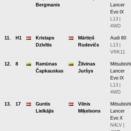
Bergmanis
Lancer
Evo IX
L13 |
4WD
11.
H1
Kristaps
Mārtiņš
Audi 80
Dzīvītis
Rudevičs
L13 |
VRK11
12.
8
Ramūnas
Žilvinas
Mitsubish
Čapkauskas
Juršys
Lancer
Evo IX
L13 |
4WD
13.
17
Guntis
Vilnis
Mitsubish
Lielkājis
Miķelsons
Lancer
Evo X
N4LV |