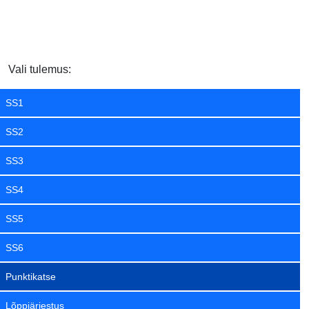
Vali tulemus:
SS1
SS2
SS3
SS4
SS5
SS6
Punktikatse
Lõppjärjestus