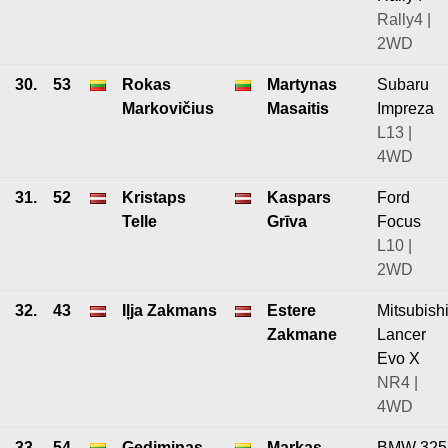
Rally4 |
2WD
30.
53
Rokas
Martynas
Subaru
Markovičius
Masaitis
Impreza
L13 |
4WD
31.
52
Kristaps
Kaspars
Ford
Telle
Grīva
Focus
L10 |
2WD
32.
43
Iļja Zakmans
Estere
Mitsubish
Zakmane
Lancer
Evo X
NR4 |
4WD
33.
54
Gediminas
Markas
BMW 325