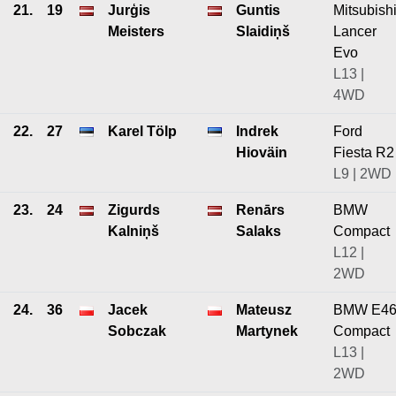
21.
19
Jurģis
Guntis
Mitsubish
Meisters
Slaidiņš
Lancer
Evo
L13 |
4WD
22.
27
Karel Tölp
Indrek
Ford
Hioväin
Fiesta R2
L9 | 2WD
23.
24
Zigurds
Renārs
BMW
Kalniņš
Salaks
Compact
L12 |
2WD
24.
36
Jacek
Mateusz
BMW E4
Sobczak
Martynek
Compact
L13 |
2WD