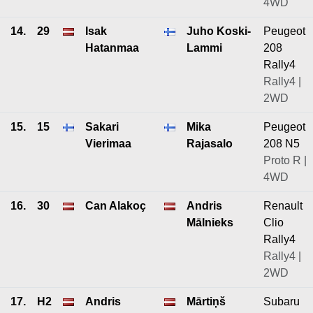
4WD
14.
29
Isak
Juho Koski-
Peugeot
Hatanmaa
Lammi
208
Rally4
Rally4 |
2WD
15.
15
Sakari
Mika
Peugeot
Vierimaa
Rajasalo
208 N5
Proto R |
4WD
16.
30
Can Alakoç
Andris
Renault
Mālnieks
Clio
Rally4
Rally4 |
2WD
17.
H2
Andris
Mārtiņš
Subaru