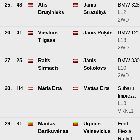
25.
48
Atis
Jānis
BMW 328
Bruņinieks
Strazdiņš
L12 |
2WD
26.
41
Viesturs
Jānis Puķīts
BMW 125
Tilgass
L13 |
2WD
27.
25
Ralfs
Jānis
BMW 330
Sirmacis
Sokolovs
L10 |
2WD
28.
H4
Māris Erts
Matīss Erts
Subaru
Impreza
L13 |
VRK11
29.
31
Mantas
Ugnius
Ford
Bartkuvėnas
Vainevičius
Fiesta
Rally4