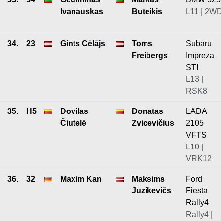
Ivanauskas
Buteikis
L11 | 2W
34.
23
Gints Cēlājs
Toms
Subaru
Freibergs
Impreza
STI
L13 |
RSK8
35.
H5
Dovilas
Donatas
LADA
Čiutelė
Zvicevičius
2105
VFTS
L10 |
VRK12
36.
32
Maxim Kan
Maksims
Ford
Juzikevičs
Fiesta
Rally4
Rally4 |