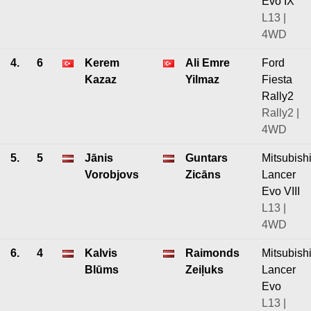
Evo IX
L13 |
4WD
4.
6
Kerem
Ali Emre
Ford
Kazaz
Yilmaz
Fiesta
Rally2
Rally2 |
4WD
5.
5
Jānis
Guntars
Mitsubish
Vorobjovs
Zicāns
Lancer
Evo VIII
L13 |
4WD
6.
4
Kalvis
Raimonds
Mitsubish
Blūms
Zeiļuks
Lancer
Evo
L13 |