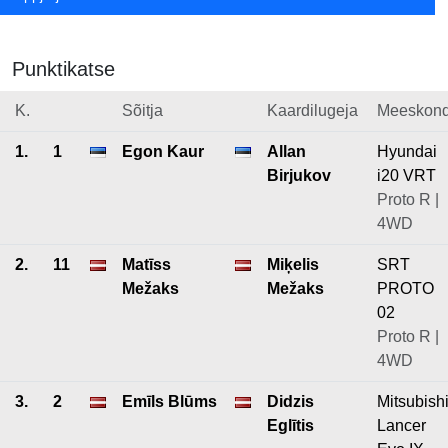
Punktikatse
K.
Sõitja
Kaardilugeja
Meeskon
1.
1
Egon Kaur
Allan
Hyundai
Birjukov
i20 VRT
Proto R |
4WD
2.
11
Matīss
Miķelis
SRT
Mežaks
Mežaks
PROTO
02
Proto R |
4WD
3.
2
Emīls Blūms
Didzis
Mitsubish
Eglītis
Lancer