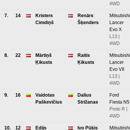
4WD
7.
14
Kristers
Renārs
Mitsubish
Cimdiņš
Šķenders
Lancer
Evo X
L13 |
4WD
8.
22
Mārtiņš
Raitis
Mitsubish
Ķikusts
Ķikusts
Lancer
Evo VII
L13 |
4WD
9.
16
Vaidotas
Dalius
Ford
Paškevičius
Strižanas
Fiesta N5
Proto R |
4WD
10.
12
Edijs
Ivo Pūķis
Mitsubish