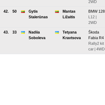
2WD
42.
50
Gytis
Mantas
BMW 128
Stalerūnas
Ližaitis
L12 |
2WD
43.
33
Nadiia
Tetyana
Škoda
Soboleva
Kravtsova
Fabia R4
Rally2 kit
car | 4WD