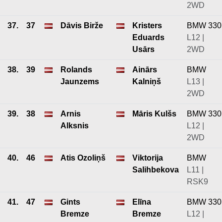
2WD
37.
37
Dāvis Birže
Kristers
BMW 330
Eduards
L12 |
Usārs
2WD
38.
39
Rolands
Ainārs
BMW
Jaunzems
Kalniņš
L13 |
2WD
39.
38
Arnis
Māris Kulšs
BMW 330
Alksnis
L12 |
2WD
40.
46
Atis Ozoliņš
Viktorija
BMW
Salihbekova
L11 |
RSK9
41.
47
Gints
Elīna
BMW 330
Bremze
Bremze
L12 |