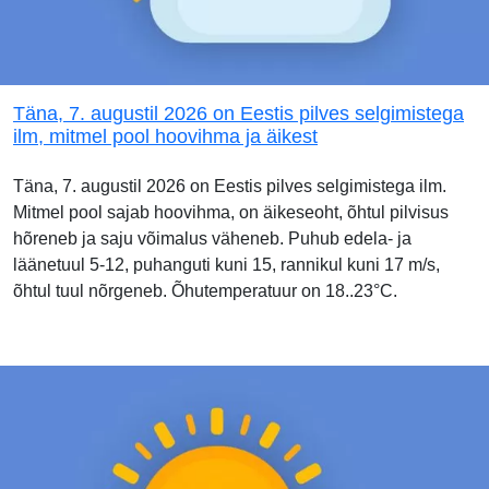
Täna, 7. augustil 2026 on Eestis pilves selgimistega
ilm, mitmel pool hoovihma ja äikest
Täna, 7. augustil 2026 on Eestis pilves selgimistega ilm.
Mitmel pool sajab hoovihma, on äikeseoht, õhtul pilvisus
hõreneb ja saju võimalus väheneb. Puhub edela- ja
läänetuul 5-12, puhanguti kuni 15, rannikul kuni 17 m/s,
õhtul tuul nõrgeneb. Õhutemperatuur on 18..23°C.