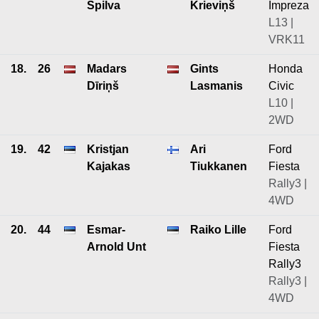
Spilva
Krieviņš
Impreza
L13 |
VRK11
18.
26
Madars
Gints
Honda
Dīriņš
Lasmanis
Civic
L10 |
2WD
19.
42
Kristjan
Ari
Ford
Kajakas
Tiukkanen
Fiesta
Rally3 |
4WD
20.
44
Esmar-
Raiko Lille
Ford
Arnold Unt
Fiesta
Rally3
Rally3 |
4WD