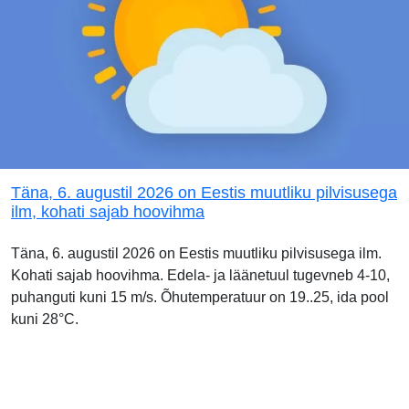
Täna, 6. augustil 2026 on Eestis muutliku pilvisusega
ilm, kohati sajab hoovihma
Täna, 6. augustil 2026 on Eestis muutliku pilvisusega ilm.
Kohati sajab hoovihma. Edela- ja läänetuul tugevneb 4-10,
puhanguti kuni 15 m/s. Õhutemperatuur on 19..25, ida pool
kuni 28°C.