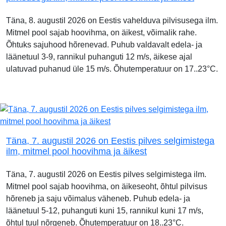
Täna, 8. augustil 2026 on Eestis vahelduva pilvisusega ilm.
Mitmel pool sajab hoovihma, on äikest, võimalik rahe.
Õhtuks sajuhood hõrenevad. Puhub valdavalt edela- ja
läänetuul 3-9, rannikul puhanguti 12 m/s, äikese ajal
ulatuvad puhanud üle 15 m/s. Õhutemperatuur on 17..23°C.
Täna, 7. augustil 2026 on Eestis pilves selgimistega
ilm, mitmel pool hoovihma ja äikest
Täna, 7. augustil 2026 on Eestis pilves selgimistega ilm.
Mitmel pool sajab hoovihma, on äikeseoht, õhtul pilvisus
hõreneb ja saju võimalus väheneb. Puhub edela- ja
läänetuul 5-12, puhanguti kuni 15, rannikul kuni 17 m/s,
õhtul tuul nõrgeneb. Õhutemperatuur on 18..23°C.