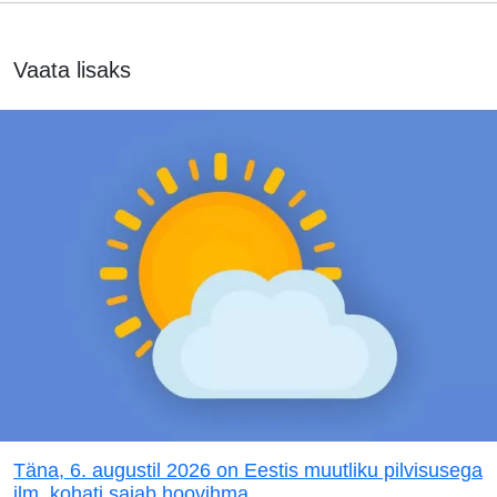
Vaata lisaks
Täna, 6. augustil 2026 on Eestis muutliku pilvisusega
ilm, kohati sajab hoovihma