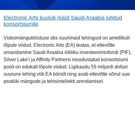
Electronic Arts kuulub nüüd Saudi Araabia juhitud
konsortsiumile
Videomängutööstuse üks suurimaid tehinguid on ametlikult
lõpule viidud. Electronic Arts (EA) teatas, et ettevõtte
omandamine Saudi Araabia riikliku investeerimisfondi (PIF),
Silver Lake'i ja Affinity Partnersi moodustatud konsortsiumi
poolt on edukalt lõpule viidud. Ligikaudu 55 miljardi dollari
suurune tehing viib EA börsilt ning avab ettevõtte sõnul uue
peatüki mängude ja tehisintellekti arendamisel.