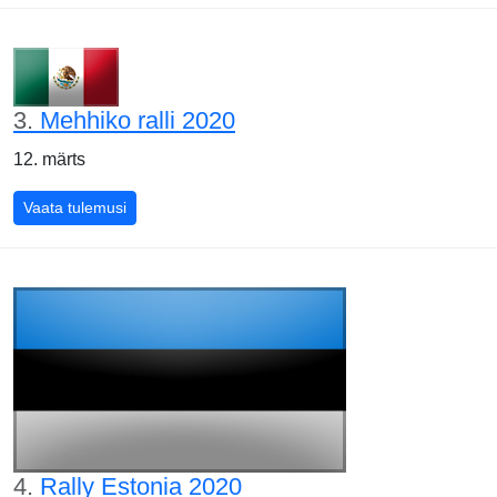
3.
Mehhiko ralli 2020
12. märts
Vaata tulemusi
4.
Rally Estonia 2020