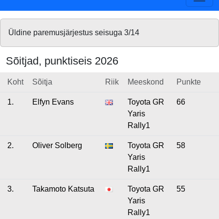
Üldine paremusjärjestus seisuga 3/14
Sõitjad, punktiseis 2026
Koht
Sõitja
Riik
Meeskond
Punkte
1.
Elfyn Evans
Toyota GR
66
Yaris
Rally1
2.
Oliver Solberg
Toyota GR
58
Yaris
Rally1
3.
Takamoto Katsuta
Toyota GR
55
Yaris
Rally1