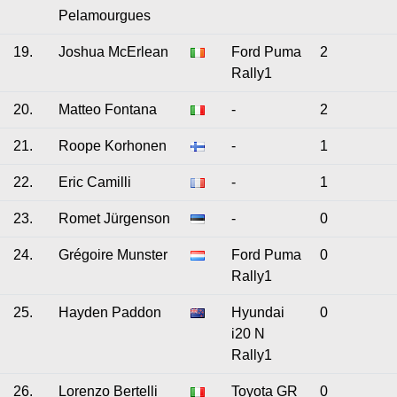
Pelamourgues
19.
Joshua McErlean
Ford Puma
2
Rally1
20.
Matteo Fontana
-
2
21.
Roope Korhonen
-
1
22.
Eric Camilli
-
1
23.
Romet Jürgenson
-
0
24.
Grégoire Munster
Ford Puma
0
Rally1
25.
Hayden Paddon
Hyundai
0
i20 N
Rally1
26.
Lorenzo Bertelli
Toyota GR
0