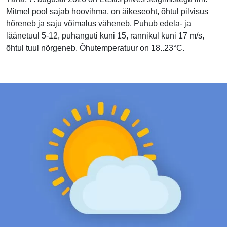
Mitmel pool sajab hoovihma, on äikeseoht, õhtul pilvisus
hõreneb ja saju võimalus väheneb. Puhub edela- ja
läänetuul 5-12, puhanguti kuni 15, rannikul kuni 17 m/s,
õhtul tuul nõrgeneb. Õhutemperatuur on 18..23°C.