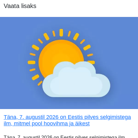
Vaata lisaks
Täna, 7. augustil 2026 on Eestis pilves selgimistega
ilm, mitmel pool hoovihma ja äikest
Täna, 7. augustil 2026 on Eestis pilves selgimistega ilm.