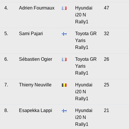
4.
Adrien Fourmaux
Hyundai
47
i20 N
Rally1
5.
Sami Pajari
Toyota GR
32
Yaris
Rally1
6.
Sébastien Ogier
Toyota GR
26
Yaris
Rally1
7.
Thierry Neuville
Hyundai
25
i20 N
Rally1
8.
Esapekka Lappi
Hyundai
21
i20 N
Rally1