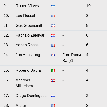
9.
Robert Virves
-
10
10.
Léo Rossel
-
8
11.
Gus Greensmith
-
8
12.
Fabrizio Zaldivar
-
6
13.
Yohan Rossel
-
6
14.
Jon Armstrong
Ford Puma
4
Rally1
15.
Roberto Daprà
-
4
16.
Andreas
-
4
Mikkelsen
17.
Diego Domínguez
-
2
18.
Arthur
-
2