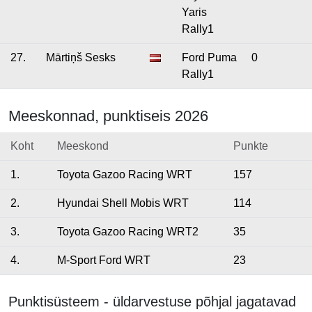
Yaris
Rally1
27.
Mārtiņš Sesks
Ford Puma
0
Rally1
Meeskonnad, punktiseis 2026
Koht
Meeskond
Punkte
1.
Toyota Gazoo Racing WRT
157
2.
Hyundai Shell Mobis WRT
114
3.
Toyota Gazoo Racing WRT2
35
4.
M-Sport Ford WRT
23
Punktisüsteem - üldarvestuse põhjal jagatavad