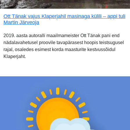
Ott Tänak vajus Klaperjahil masinaga külili – appi tuli
Martin Järveoja
2019. aasta autoralli maailmameister Ott Tänak pani end
nädalavahetusel proovile tavapärasest hoopis teistsugusel
rajal, osaledes esimest korda maasturite kestvussõidul
Klaperjaht.