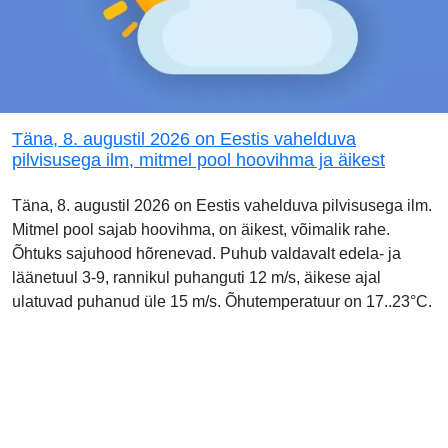
Täna, 8. augustil 2026 on Eestis vahelduva
pilvisusega ilm, mitmel pool hoovihma ja äikest
Täna, 8. augustil 2026 on Eestis vahelduva pilvisusega ilm.
Mitmel pool sajab hoovihma, on äikest, võimalik rahe.
Õhtuks sajuhood hõrenevad. Puhub valdavalt edela- ja
läänetuul 3-9, rannikul puhanguti 12 m/s, äikese ajal
ulatuvad puhanud üle 15 m/s. Õhutemperatuur on 17..23°C.