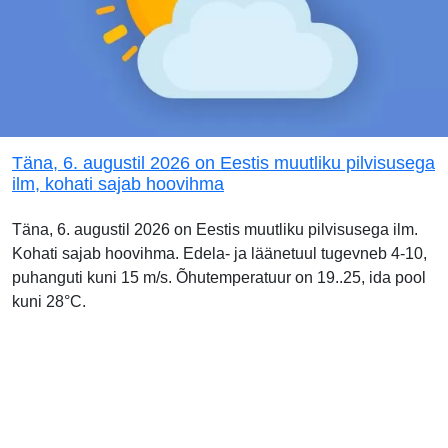
Täna, 6. augustil 2026 on Eestis muutliku pilvisusega
ilm, kohati sajab hoovihma
Täna, 6. augustil 2026 on Eestis muutliku pilvisusega ilm.
Kohati sajab hoovihma. Edela- ja läänetuul tugevneb 4-10,
puhanguti kuni 15 m/s. Õhutemperatuur on 19..25, ida pool
kuni 28°C.