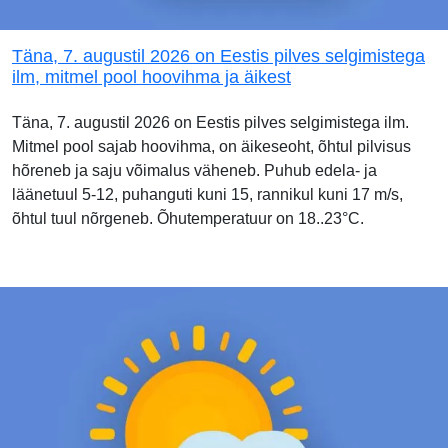
Täna, 7. augustil 2026 on Eestis pilves selgimistega
ilm, mitmel pool hoovihma ja äikest
Täna, 7. augustil 2026 on Eestis pilves selgimistega ilm.
Mitmel pool sajab hoovihma, on äikeseoht, õhtul pilvisus
hõreneb ja saju võimalus väheneb. Puhub edela- ja
läänetuul 5-12, puhanguti kuni 15, rannikul kuni 17 m/s,
õhtul tuul nõrgeneb. Õhutemperatuur on 18..23°C.