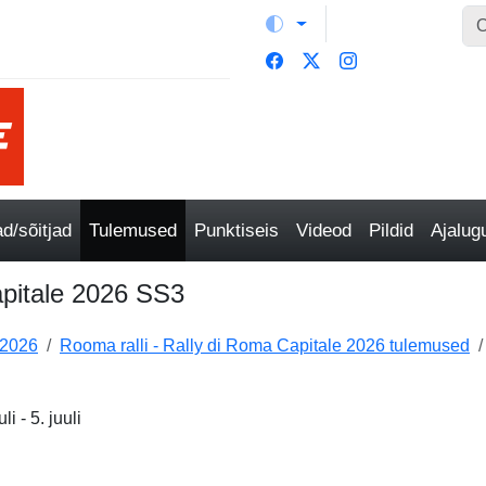
/sõitjad
Tulemused
Punktiseis
Videod
Pildid
Ajalu
apitale 2026 SS3
 2026
Rooma ralli - Rally di Roma Capitale 2026 tulemused
i - 5. juuli