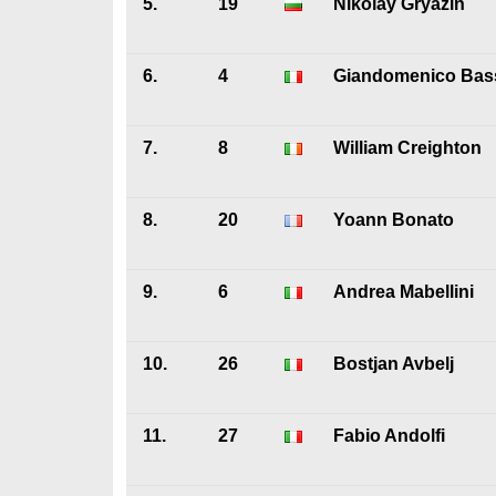
5.
19
Nikolay Gryazin
6.
4
Giandomenico Bas
7.
8
William Creighton
8.
20
Yoann Bonato
9.
6
Andrea Mabellini
10.
26
Bostjan Avbelj
11.
27
Fabio Andolfi