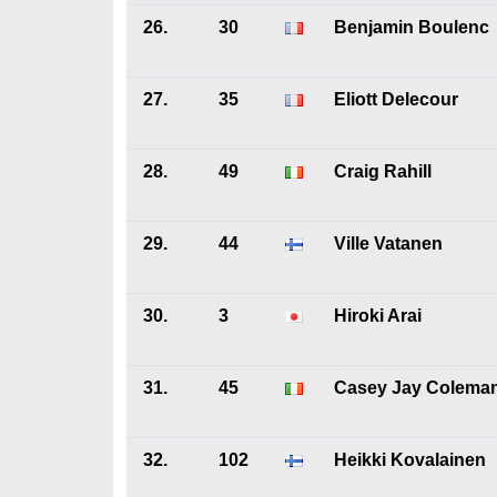
26.
30
Benjamin Boulenc
27.
35
Eliott Delecour
28.
49
Craig Rahill
29.
44
Ville Vatanen
30.
3
Hiroki Arai
31.
45
Casey Jay Colema
32.
102
Heikki Kovalainen