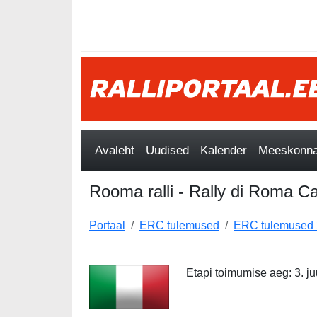
Avaleht
Uudised
Kalender
Meeskonnad
Rooma ralli - Rally di Roma C
Portaal
ERC tulemused
ERC tulemused
Etapi toimumise aeg: 3. juul