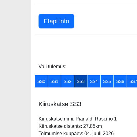
Etapi info
Vali tulemus:
SS0
SS1
SS2
SS3
SS4
SS5
SS6
SS
Kiiruskatse SS3
Kiiruskatse nimi: Piana di Rascino 1
Kiiruskatse distants: 27.85km
Toimumise kuupäev: 04. juuli 2026