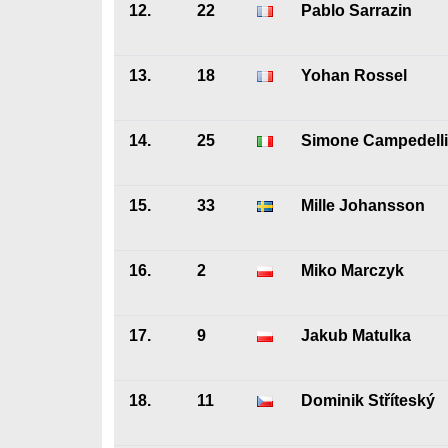
12.
22
Pablo Sarrazin
13.
18
Yohan Rossel
14.
25
Simone Campedelli
15.
33
Mille Johansson
16.
2
Miko Marczyk
17.
9
Jakub Matulka
18.
11
Dominik Stříteský