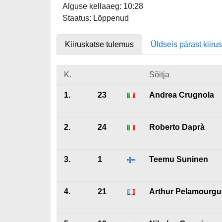
Alguse kellaaeg: 10:28
Staatus: Lõppenud
Kiiruskatse tulemus
Üldseis pärast kiiru
K.
Sõitja
1.
23
Andrea Crugnola
2.
24
Roberto Daprà
3.
1
Teemu Suninen
4.
21
Arthur Pelamourgu