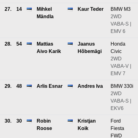
27.
14
Mihkel
Kaur Teder
BMW M3
Mändla
2WD
VABA-S |
EMV 6
28.
54
Mattias
Jaanus
Honda
Aivo Karik
Hõbemägi
Civic
2WD
VABA-V |
EMV 7
29.
48
Arlis Esnar
Andres Iva
BMW 330i
2WD
VABA-S |
EKV6
30.
30
Robin
Kristjan
Ford
Roose
Koik
Fiesta
FWD