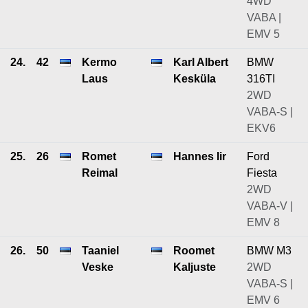
4WD
VABA |
EMV 5
24.
42
Kermo
Karl Albert
BMW
Laus
Kesküla
316TI
2WD
VABA-S |
EKV6
25.
26
Romet
Hannes Iir
Ford
Reimal
Fiesta
2WD
VABA-V |
EMV 8
26.
50
Taaniel
Roomet
BMW M3
Veske
Kaljuste
2WD
VABA-S |
EMV 6