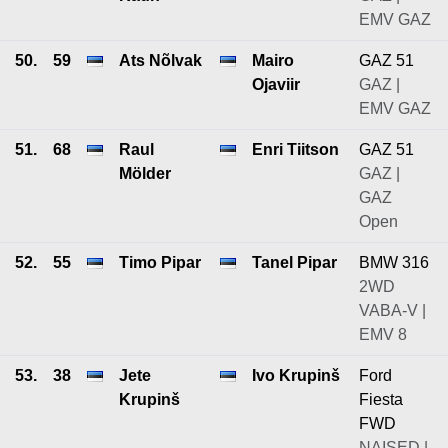
EMV GAZ
50.
59
Ats Nõlvak
Mairo
GAZ 51
Ojaviir
GAZ |
EMV GAZ
51.
68
Raul
Enri Tiitson
GAZ 51
Mölder
GAZ |
GAZ
Open
52.
55
Timo Pipar
Tanel Pipar
BMW 316
2WD
VABA-V |
EMV 8
53.
38
Jete
Ivo Krupinš
Ford
Krupinš
Fiesta
FWD
NAISED |