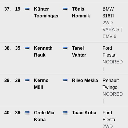
37.
19
Künter
Tõnis
BMW
Toomingas
Hommik
316TI
2WD
VABA-S |
EMV 6
38.
35
Kenneth
Tanel
Ford
Rauk
Vahter
Fiesta
NOORED
|
39.
29
Kermo
Riivo Mesila
Renault
Müil
Twingo
NOORED
|
40.
36
Grete Mia
Taavi Koha
Ford
Koha
Fiesta
2WD