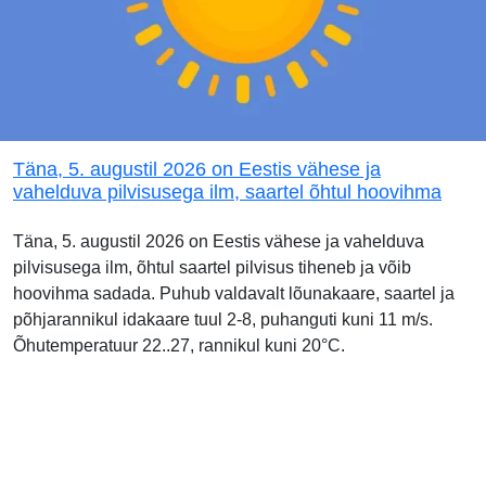
Täna, 5. augustil 2026 on Eestis vähese ja
vahelduva pilvisusega ilm, saartel õhtul hoovihma
Täna, 5. augustil 2026 on Eestis vähese ja vahelduva
pilvisusega ilm, õhtul saartel pilvisus tiheneb ja võib
hoovihma sadada. Puhub valdavalt lõunakaare, saartel ja
põhjarannikul idakaare tuul 2-8, puhanguti kuni 11 m/s.
Õhutemperatuur 22..27, rannikul kuni 20°C.