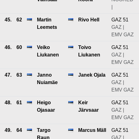
|
45.
62
Martin
Rivo Hell
GAZ 51
Leemets
GAZ |
EMV GAZ
46.
60
Veiko
Toivo
GAZ 51
Liukanen
Liukanen
GAZ |
EMV GAZ
47.
63
Janno
Janek Ojala
GAZ 51
Nuiamäe
GAZ |
EMV GAZ
48.
61
Heigo
Keir
GAZ 51
Ojasaar
Järvsaar
GAZ |
EMV GAZ
49.
64
Targo
Marcus Mäll
GAZ 51
Raun
GAZ |