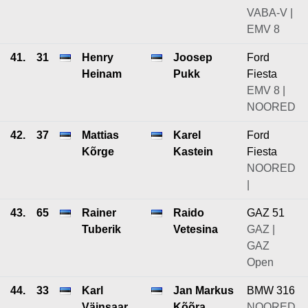
VABA-V |
EMV 8
41.
31
Henry
Joosep
Ford
Heinam
Pukk
Fiesta
EMV 8 |
NOORED
42.
37
Mattias
Karel
Ford
Kõrge
Kastein
Fiesta
NOORED
|
43.
65
Rainer
Raido
GAZ 51
Tuberik
Vetesina
GAZ |
GAZ
Open
44.
33
Karl
Jan Markus
BMW 316
Väinsaar
Kõõra
NOORED