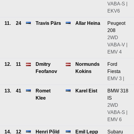
VABA-S |
EKV6
11.
24
Travis Pärs
Allar Heina
Peugeot
208
2WD
VABA-V |
EMV 4
12.
11
Dmitry
Normunds
Ford
Feofanov
Kokins
Fiesta
EMV 3 |
13.
41
Romet
Karel Eist
BMW 318
Klee
IS
2WD
VABA-S |
EMV 6
14.
12
Henri Põld
Emil Lepp
Subaru