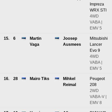
Impreza
WRX STI
4WD
VABA |
EMV 5
15.
6
Martin
Joosep
Mitsubishi
Vaga
Ausmees
Lancer
Evo 9
4WD
VABA |
EMV 5
16.
28
Mairo Tiks
Mihkel
Peugeot
Reimal
208
2WD
VABA-V |
EMV 8