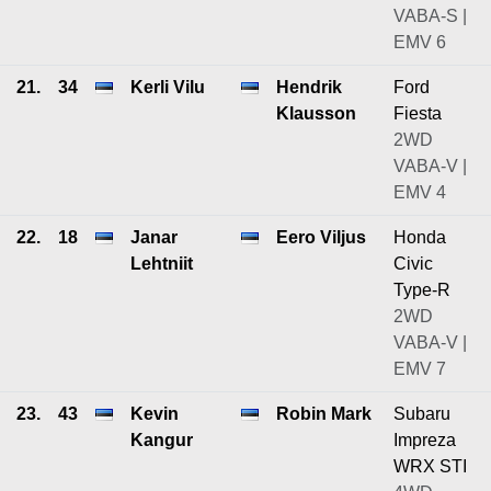
VABA-S |
EMV 6
21.
34
Kerli Vilu
Hendrik
Ford
Klausson
Fiesta
2WD
VABA-V |
EMV 4
22.
18
Janar
Eero Viljus
Honda
Lehtniit
Civic
Type-R
2WD
VABA-V |
EMV 7
23.
43
Kevin
Robin Mark
Subaru
Kangur
Impreza
WRX STI