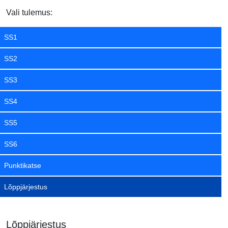
Vali tulemus:
SS1
SS2
SS3
SS4
SS5
SS6
Punktikatse
Lõppjärjestus
Lõppjärjestus