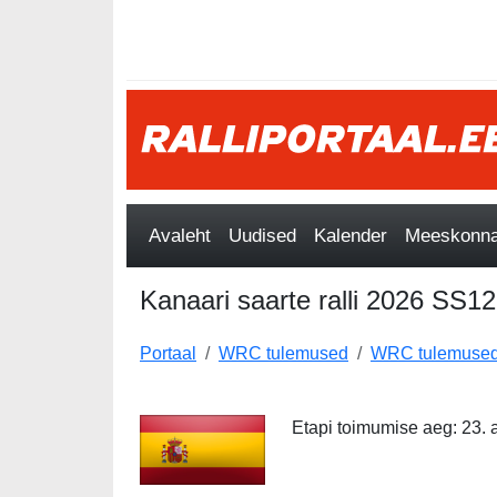
Avaleht
Uudised
Kalender
Meeskonnad
Kanaari saarte ralli 2026 SS12
Portaal
WRC tulemused
WRC tulemused
Etapi toimumise aeg: 23. apr