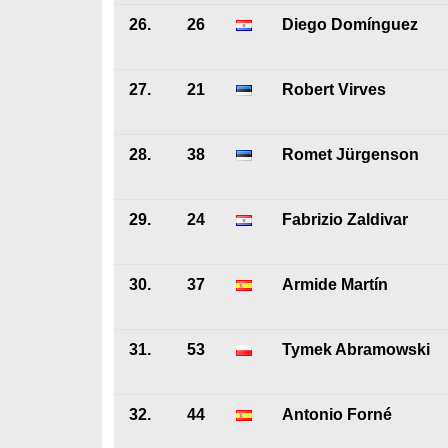
26.
26
Diego Domínguez
27.
21
Robert Virves
28.
38
Romet Jürgenson
29.
24
Fabrizio Zaldivar
30.
37
Armide Martín
31.
53
Tymek Abramowski
32.
44
Antonio Forné