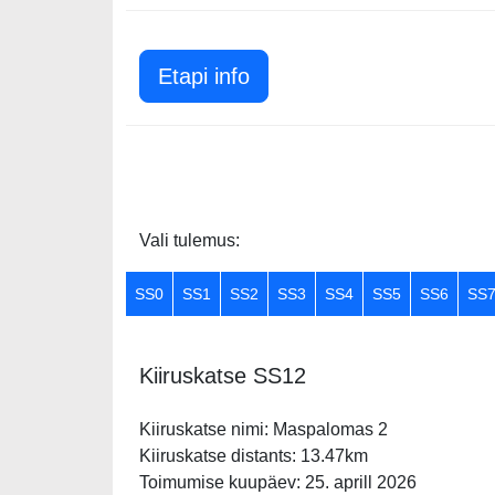
Etapi info
Vali tulemus:
SS0
SS1
SS2
SS3
SS4
SS5
SS6
SS
Kiiruskatse SS12
Kiiruskatse nimi: Maspalomas 2
Kiiruskatse distants: 13.47km
Toimumise kuupäev: 25. aprill 2026