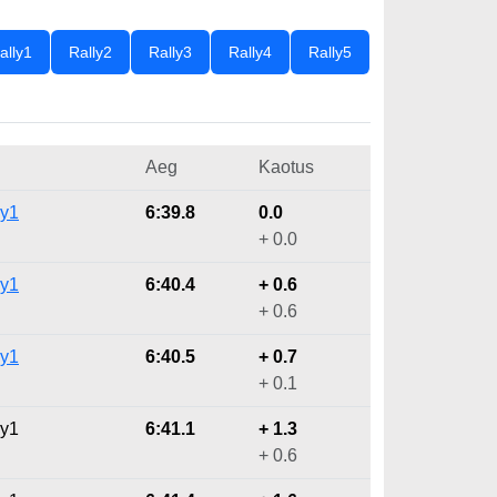
ally1
Rally2
Rally3
Rally4
Rally5
Aeg
Kaotus
ly1
6:39.8
0.0
+ 0.0
ly1
6:40.4
+ 0.6
+ 0.6
ly1
6:40.5
+ 0.7
+ 0.1
ly1
6:41.1
+ 1.3
+ 0.6