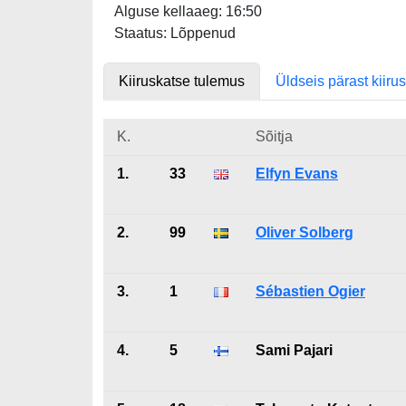
Alguse kellaaeg: 16:50
Staatus: Lõppenud
Kiiruskatse tulemus
Üldseis pärast kiiru
K.
Sõitja
1.
33
Elfyn Evans
2.
99
Oliver Solberg
3.
1
Sébastien Ogier
4.
5
Sami Pajari