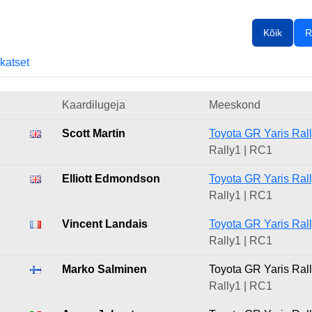
Kõik
R
skatset
Kaardilugeja
Meeskond
Scott Martin
Toyota GR Yaris Ral
Rally1 | RC1
Elliott Edmondson
Toyota GR Yaris Ral
Rally1 | RC1
Vincent Landais
Toyota GR Yaris Ral
Rally1 | RC1
Marko Salminen
Toyota GR Yaris Ral
Rally1 | RC1