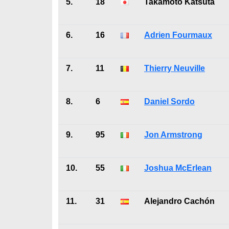
5.
18
Takamoto Katsuta
6.
16
Adrien Fourmaux
7.
11
Thierry Neuville
8.
6
Daniel Sordo
9.
95
Jon Armstrong
10.
55
Joshua McErlean
11.
31
Alejandro Cachón