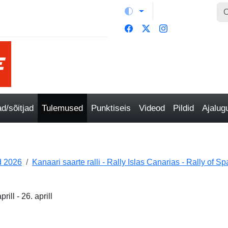
/sõitjad
Tulemused
Punktiseis
Videod
Pildid
Ajalu
 2026
Kanaari saarte ralli - Rally Islas Canarias - Rally of 
ill - 26. aprill