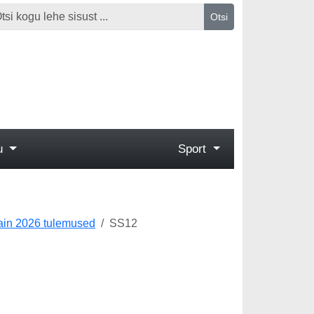
Otsi
gu
Sport
Spain 2026 tulemused
SS12