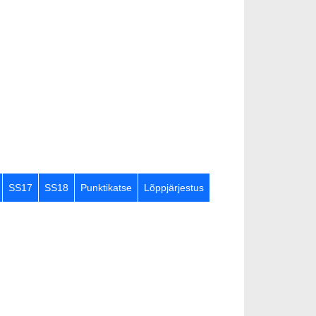
SS17
SS18
Punktikatse
Lõppjärjestus