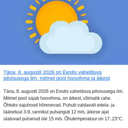
Täna, 8. augustil 2026 on Eestis vahelduva
pilvisusega ilm, mitmel pool hoovihma ja äikest
Täna, 8. augustil 2026 on Eestis vahelduva pilvisusega ilm.
Mitmel pool sajab hoovihma, on äikest, võimalik rahe.
Õhtuks sajuhood hõrenevad. Puhub valdavalt edela- ja
läänetuul 3-9, rannikul puhanguti 12 m/s, äikese ajal
ulatuvad puhanud üle 15 m/s. Õhutemperatuur on 17..23°C.