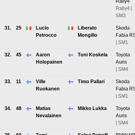
Rally4
Rally4 |
SM3
31.
25
Lucio
Liberato
Skoda
Petrocco
Mongillo
Fabia R
| SM1
32.
45
Aaron
Toni Koskela
Toyota
Holopainen
Auris
| SM4
33.
11
Ville
Timo Pallari
Skoda
Ruokanen
Fabia R
| SM1
34.
48
Matias
Mikko Lukka
Toyota
Nevalainen
Auris
| SM4