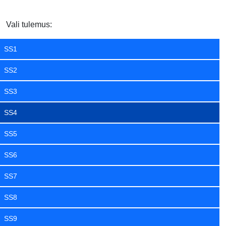
Vali tulemus:
SS1
SS2
SS3
SS4
SS5
SS6
SS7
SS8
SS9