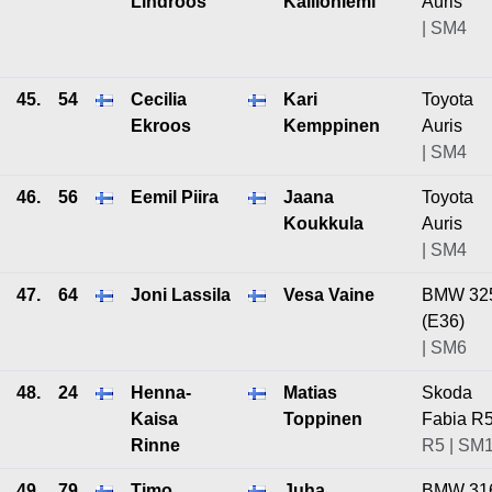
Lindroos
Kallioniemi
Auris
| SM4
45.
54
Cecilia
Kari
Toyota
Ekroos
Kemppinen
Auris
| SM4
46.
56
Eemil Piira
Jaana
Toyota
Koukkula
Auris
| SM4
47.
64
Joni Lassila
Vesa Vaine
BMW 32
(E36)
| SM6
48.
24
Henna-
Matias
Skoda
Kaisa
Toppinen
Fabia R
Rinne
R5 | SM
49.
79
Timo
Juha
BMW 31