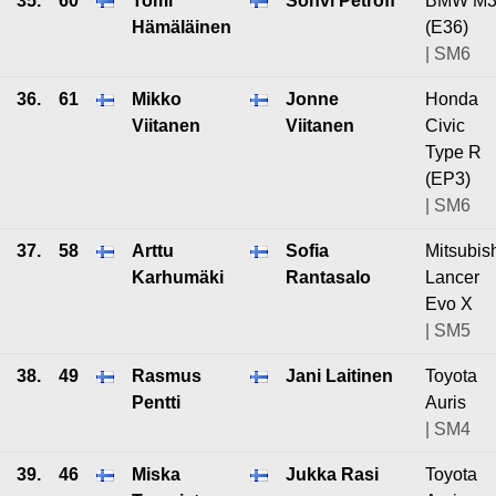
35.
60
Tomi
Sohvi Petroff
BMW M
Hämäläinen
(E36)
| SM6
36.
61
Mikko
Jonne
Honda
Viitanen
Viitanen
Civic
Type R
(EP3)
| SM6
37.
58
Arttu
Sofia
Mitsubis
Karhumäki
Rantasalo
Lancer
Evo X
| SM5
38.
49
Rasmus
Jani Laitinen
Toyota
Pentti
Auris
| SM4
39.
46
Miska
Jukka Rasi
Toyota