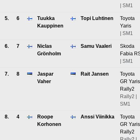
| SM1
5.
6
Tuukka
Topi Luhtinen
Toyota
Kauppinen
Yaris
| SM1
6.
7
Niclas
Samu Vaaleri
Skoda
Grönholm
Fabia R
| SM1
7.
8
Jaspar
Rait Jansen
Toyota
Vaher
GR Yaris
Rally2
Rally2 |
SM1
8.
4
Roope
Anssi Viinikka
Toyota
Korhonen
GR Yaris
Rally2
Rally2 |