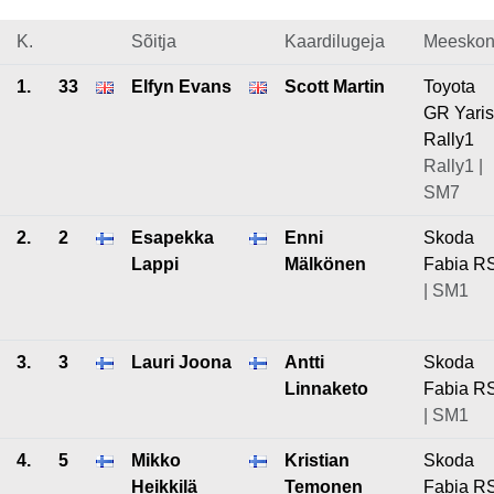
K.
Sõitja
Kaardilugeja
Meesko
1.
33
Elfyn Evans
Scott Martin
Toyota
GR Yaris
Rally1
Rally1 |
SM7
2.
2
Esapekka
Enni
Skoda
Lappi
Mälkönen
Fabia R
| SM1
3.
3
Lauri Joona
Antti
Skoda
Linnaketo
Fabia R
| SM1
4.
5
Mikko
Kristian
Skoda
Heikkilä
Temonen
Fabia R