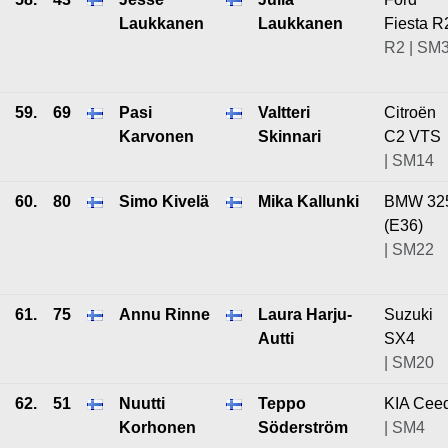
Laukkanen
Laukkanen
Fiesta R
R2 | SM
59.
69
Pasi
Valtteri
Citroën
Karvonen
Skinnari
C2 VTS
| SM14
60.
80
Simo Kivelä
Mika Kallunki
BMW 32
(E36)
| SM22
61.
75
Annu Rinne
Laura Harju-
Suzuki
Autti
SX4
| SM20
62.
51
Nuutti
Teppo
KIA Cee
Korhonen
Söderström
| SM4