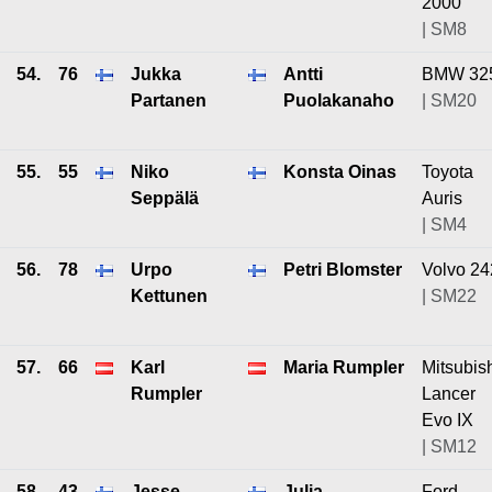
2000
| SM8
54.
76
Jukka
Antti
BMW 32
Partanen
Puolakanaho
| SM20
55.
55
Niko
Konsta Oinas
Toyota
Seppälä
Auris
| SM4
56.
78
Urpo
Petri Blomster
Volvo 24
Kettunen
| SM22
57.
66
Karl
Maria Rumpler
Mitsubis
Rumpler
Lancer
Evo IX
| SM12
58.
43
Jesse
Julia
Ford