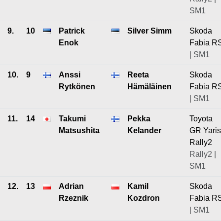
SM1
9.
10
Patrick
Silver Simm
Skoda
Enok
Fabia R
| SM1
10.
9
Anssi
Reeta
Skoda
Rytkönen
Hämäläinen
Fabia R
| SM1
11.
14
Takumi
Pekka
Toyota
Matsushita
Kelander
GR Yaris
Rally2
Rally2 |
SM1
12.
13
Adrian
Kamil
Skoda
Rzeznik
Kozdron
Fabia R
| SM1