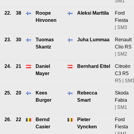
SM1
22.
38
Roope
Aleksi Marttila
Ford
Hirvonen
Fiesta
| SM3
23.
30
Tuomas
Juha Lummaa
Renault
Skantz
Clio RS
| SM2
24.
21
Daniel
Bernhard Ettel
Citroën
Mayer
C3 R5
R5 | SM
25.
20
Kees
Rebecca
Skoda
Burger
Smart
Fabia
| SM1
26.
22
Bernd
Pieter
Ford
Casier
Vyncken
Fiesta
| SM1