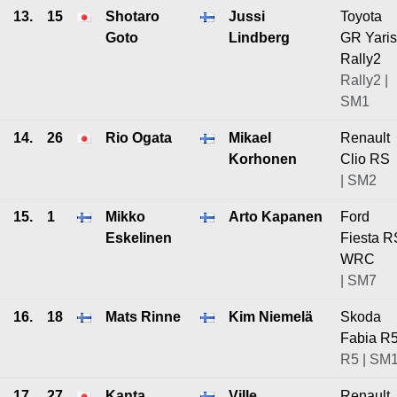
13.
15
Shotaro
Jussi
Toyota
Goto
Lindberg
GR Yaris
Rally2
Rally2 |
SM1
14.
26
Rio Ogata
Mikael
Renault
Korhonen
Clio RS
| SM2
15.
1
Mikko
Arto Kapanen
Ford
Eskelinen
Fiesta R
WRC
| SM7
16.
18
Mats Rinne
Kim Niemelä
Skoda
Fabia R
R5 | SM
17.
27
Kanta
Ville
Renault