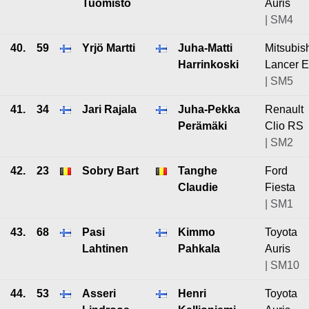
Tuomisto
Auris
| SM4
40.
59
Yrjö Martti
Juha-Matti
Mitsubis
Harrinkoski
Lancer 
| SM5
41.
34
Jari Rajala
Juha-Pekka
Renault
Perämäki
Clio RS
| SM2
42.
23
Sobry Bart
Tanghe
Ford
Claudie
Fiesta
| SM1
43.
68
Pasi
Kimmo
Toyota
Lahtinen
Pahkala
Auris
| SM10
44.
53
Asseri
Henri
Toyota