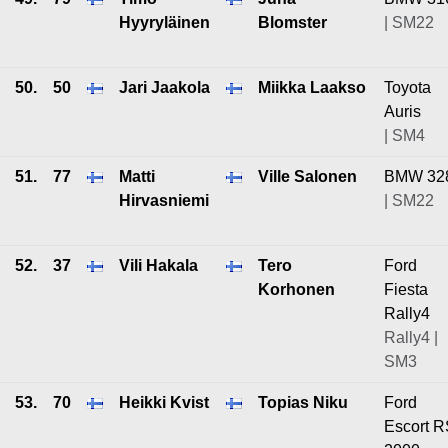
Hyyryläinen
Blomster
| SM22
50.
50
Jari Jaakola
Miikka Laakso
Toyota
Auris
| SM4
51.
77
Matti
Ville Salonen
BMW 32
Hirvasniemi
| SM22
52.
37
Vili Hakala
Tero
Ford
Korhonen
Fiesta
Rally4
Rally4 |
SM3
53.
70
Heikki Kvist
Topias Niku
Ford
Escort R