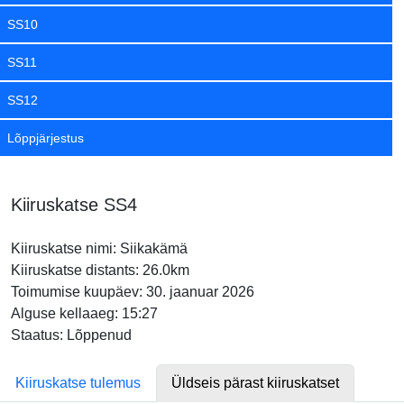
SS10
SS11
SS12
Lõppjärjestus
Kiiruskatse SS4
Kiiruskatse nimi: Siikakämä
Kiiruskatse distants: 26.0km
Toimumise kuupäev: 30. jaanuar 2026
Alguse kellaaeg: 15:27
Staatus: Lõppenud
Kiiruskatse tulemus
Üldseis pärast kiiruskatset