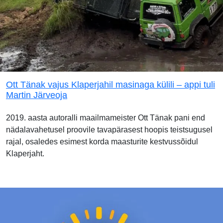
Ott Tänak vajus Klaperjahil masinaga külili – appi tuli
Martin Järveoja
2019. aasta autoralli maailmameister Ott Tänak pani end
nädalavahetusel proovile tavapärasest hoopis teistsugusel
rajal, osaledes esimest korda maasturite kestvussõidul
Klaperjaht.