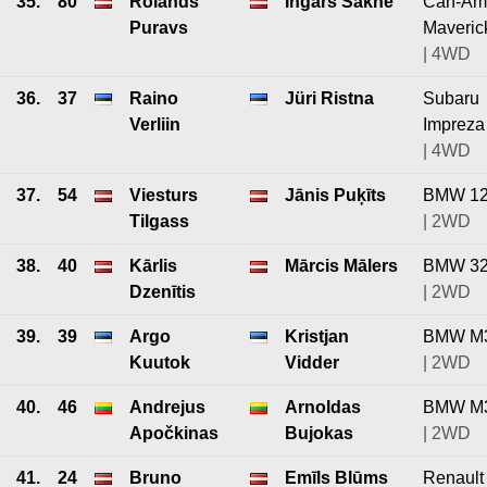
35.
80
Rolands
Ingars Sakne
Can-Am
Puravs
Maveric
| 4WD
36.
37
Raino
Jüri Ristna
Subaru
Verliin
Impreza
| 4WD
37.
54
Viesturs
Jānis Puķīts
BMW 1
Tilgass
| 2WD
38.
40
Kārlis
Mārcis Mālers
BMW 3
Dzenītis
| 2WD
39.
39
Argo
Kristjan
BMW M
Kuutok
Vidder
| 2WD
40.
46
Andrejus
Arnoldas
BMW M
Apočkinas
Bujokas
| 2WD
41.
24
Bruno
Emīls Blūms
Renault