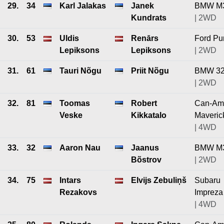
29.
34
Karl Jalakas
Janek
BMW M
Kundrats
| 2WD
30.
53
Uldis
Renārs
Ford P
Lepiksons
Lepiksons
| 2WD
31.
61
Tauri Nõgu
Priit Nõgu
BMW 3
| 2WD
32.
81
Toomas
Robert
Can-Am
Veske
Kikkatalo
Maveric
| 4WD
33.
32
Aaron Nau
Jaanus
BMW M
Bõstrov
| 2WD
34.
75
Intars
Elvijs Zebuliņš
Subaru
Rezakovs
Impreza
| 4WD