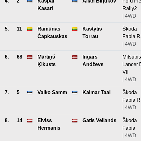
4.
2
Kaspar
Allan Birjukov
Ford Fie
Kasari
Rally2
| 4WD
5.
11
Ramūnas
Kastytis
Škoda
Čapkauskas
Torrau
Fabia R
| 4WD
6.
68
Mārtiņš
Ingars
Mitsubis
Ķikusts
Andževs
Lancer 
VII
| 4WD
7.
5
Vaiko Samm
Kaimar Taal
Škoda
Fabia R
| 4WD
8.
14
Elviss
Gatis Veilands
Škoda
Hermanis
Fabia
| 4WD