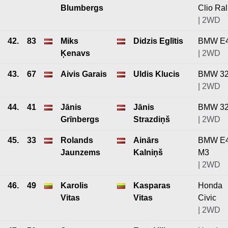
Blumbergs
Clio Ral
| 2WD
42.
83
Miks
Didzis Eglītis
BMW E
Ķenavs
| 2WD
43.
67
Aivis Garais
Uldis Klucis
BMW 3
| 2WD
44.
41
Jānis
Jānis
BMW 3
Grīnbergs
Strazdiņš
| 2WD
45.
33
Rolands
Ainārs
BMW E
Jaunzems
Kalniņš
M3
| 2WD
46.
49
Karolis
Kasparas
Honda
Vitas
Vitas
Civic
| 2WD