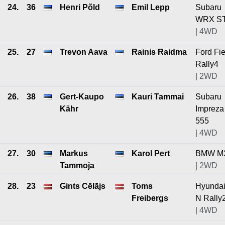
24.
36
Henri Põld
Emil Lepp
Subaru
WRX ST
| 4WD
25.
27
Trevon Aava
Rainis Raidma
Ford Fie
Rally4
| 2WD
26.
38
Gert-Kaupo
Kauri Tammai
Subaru
Kähr
Impreza
555
| 4WD
27.
30
Markus
Karol Pert
BMW M
Tammoja
| 2WD
28.
23
Gints Cēlājs
Toms
Hyundai
Freibergs
N Rally
| 4WD