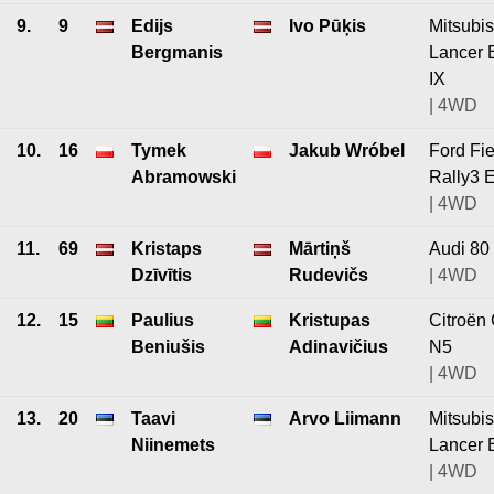
9.
9
Edijs
Ivo Pūķis
Mitsubis
Bergmanis
Lancer 
IX
| 4WD
10.
16
Tymek
Jakub Wróbel
Ford Fie
Abramowski
Rally3 
| 4WD
11.
69
Kristaps
Mārtiņš
Audi 80
Dzīvītis
Rudevičs
| 4WD
12.
15
Paulius
Kristupas
Citroën
Beniušis
Adinavičius
N5
| 4WD
13.
20
Taavi
Arvo Liimann
Mitsubis
Niinemets
Lancer 
| 4WD