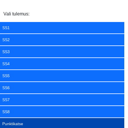
Vali tulemus:
SS1
SS2
SS3
SS4
SS5
SS6
SS7
SS8
Punktikatse