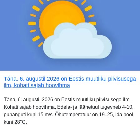
Täna, 6. augustil 2026 on Eestis muutliku pilvisusega
ilm, kohati sajab hoovihma
Täna, 6. augustil 2026 on Eestis muutliku pilvisusega ilm.
Kohati sajab hoovihma. Edela- ja läänetuul tugevneb 4-10,
puhanguti kuni 15 m/s. Õhutemperatuur on 19..25, ida pool
kuni 28°C.