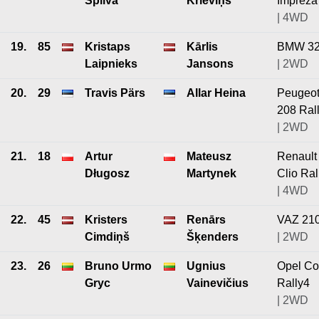
Spilva
Krieviņš
Impreza
| 4WD
19.
85
Kristaps
Kārlis
BMW 3
Laipnieks
Jansons
| 2WD
20.
29
Travis Pärs
Allar Heina
Peugeo
208 Ral
| 2WD
21.
18
Artur
Mateusz
Renault
Długosz
Martynek
Clio Ral
| 4WD
22.
45
Kristers
Renārs
VAZ 21
Cimdiņš
Šķenders
| 2WD
23.
26
Bruno Urmo
Ugnius
Opel Co
Gryc
Vainevičius
Rally4
| 2WD