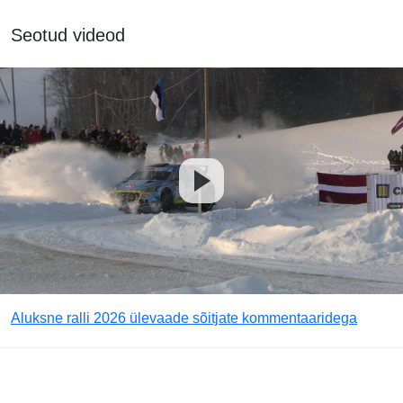
Seotud videod
Aluksne ralli 2026 ülevaade sõitjate kommentaaridega