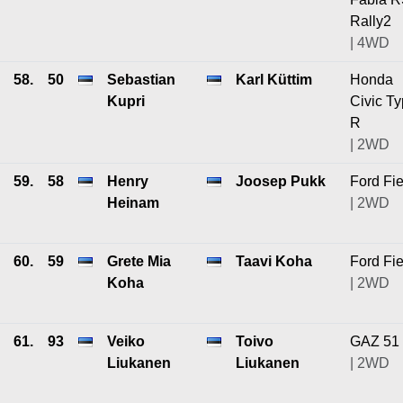
Rally2
| 4WD
58.
50
Sebastian
Karl Küttim
Honda
Kupri
Civic T
R
| 2WD
59.
58
Henry
Joosep Pukk
Ford Fie
Heinam
| 2WD
60.
59
Grete Mia
Taavi Koha
Ford Fie
Koha
| 2WD
61.
93
Veiko
Toivo
GAZ 51
Liukanen
Liukanen
| 2WD