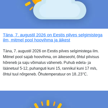
Täna, 7. augustil 2026 on Eestis pilves selgimistega
ilm, mitmel pool hoovihma ja äikest
Täna, 7. augustil 2026 on Eestis pilves selgimistega ilm.
Mitmel pool sajab hoovihma, on äikeseoht, õhtul pilvisus
hõreneb ja saju võimalus väheneb. Puhub edela- ja
läänetuul 5-12, puhanguti kuni 15, rannikul kuni 17 m/s,
õhtul tuul nõrgeneb. Õhutemperatuur on 18..23°C.