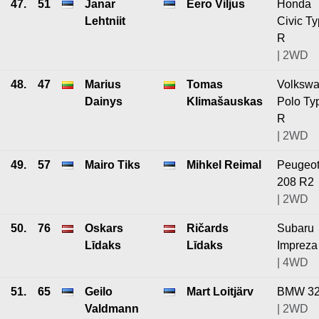
47.
51
Janar
Eero Viljus
Honda
Lehtniit
Civic T
R
| 2WD
48.
47
Marius
Tomas
Volksw
Dainys
Klimašauskas
Polo Ty
R
| 2WD
49.
57
Mairo Tiks
Mihkel Reimal
Peugeo
208 R2
| 2WD
50.
76
Oskars
Ričards
Subaru
Līdaks
Līdaks
Impreza
| 4WD
51.
65
Geilo
Mart Loitjärv
BMW 32
Valdmann
| 2WD