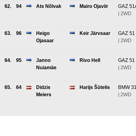
62.
94
Ats Nõlvak
Mairo Ojaviir
GAZ 51
| 2WD
63.
96
Heigo
Keir Järvsaar
GAZ 51
Ojasaar
| 2WD
64.
95
Janno
Rivo Hell
GAZ 51
Nuiamäe
| 2WD
65.
64
Didzis
Harijs Šūtelis
BMW 3
Meiers
| 2WD