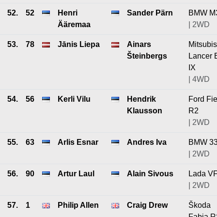
52.
52
Henri
Sander Pärn
BMW M
Ääremaa
| 2WD
53.
78
Jānis Liepa
Ainars
Mitsubis
Šteinbergs
Lancer 
IX
| 4WD
54.
56
Kerli Vilu
Hendrik
Ford Fie
Klausson
R2
| 2WD
55.
63
Arlis Esnar
Andres Iva
BMW 33
| 2WD
56.
90
Artur Laul
Alain Sivous
Lada V
| 2WD
57.
1
Philip Allen
Craig Drew
Škoda
Fabia 