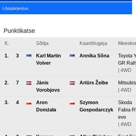
Lõppjärjestus
Punktikatse
K.
Sõitja
Kaardilugeja
Meesko
1.
3
Karl Martin
Annika Sõna
Toyota Y
Volver
GR Rall
| 4WD
2.
7
Jānis
Artūrs Žeibe
Mitsubis
Vorobjovs
| 4WD
3.
4
Aron
Szymon
Skoda
Domżała
Gospodarczyk
Fabia R
evo
| 4WD