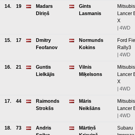
14.
19
Madars
Gints
Mitsubis
Dīriņš
Lasmanis
Lancer 
X
| 4WD
15.
17
Dmitry
Normunds
Ford Fie
Feofanov
Kokins
Rally3
| 4WD
16.
21
Guntis
Vilnis
Mitsubis
Lielkājis
Miķelsons
Lancer 
X
| 4WD
17.
44
Raimonds
Māris
Mitsubis
Strokšs
Neikšāns
Lancer 
| 4WD
18.
73
Andris
Mārtiņš
Subaru