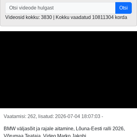
Otsi
Videosid kokku: 3830 | Kokku vaadatud 10811304 korda
Vaatamisi: 262, lisatud: 2026-07-04 18:07:03 -
BMW väljasõit ja rajale aitamine, Lõuna-Eesti ralli 2026,
Võrumaa Teataja. Video Marko Jakobi