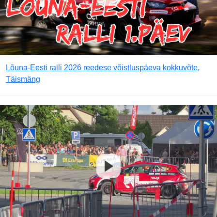
Lõuna-Eesti ralli 2026 reedese võistluspäeva kokkuvõte,
Täismäng