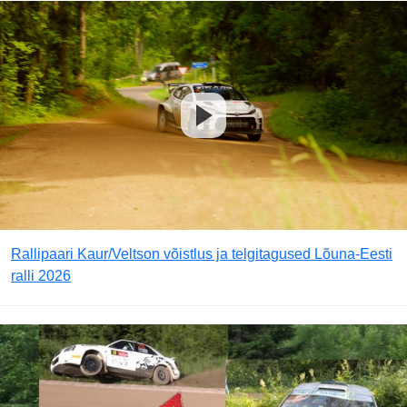
Rallipaari Kaur/Veltson võistlus ja telgitagused Lõuna-Eesti
ralli 2026