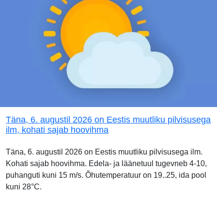
Täna, 6. augustil 2026 on Eestis muutliku pilvisusega
ilm, kohati sajab hoovihma
Täna, 6. augustil 2026 on Eestis muutliku pilvisusega ilm.
Kohati sajab hoovihma. Edela- ja läänetuul tugevneb 4-10,
puhanguti kuni 15 m/s. Õhutemperatuur on 19..25, ida pool
kuni 28°C.