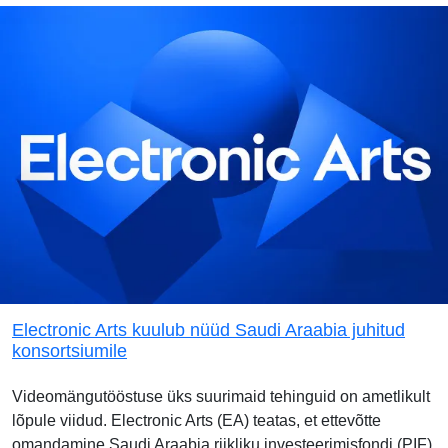
Electronic Arts kuulub nüüd Saudi Araabia juhitud
konsortsiumile
Videomängutööstuse üks suurimaid tehinguid on ametlikult
lõpule viidud. Electronic Arts (EA) teatas, et ettevõtte
omandamine Saudi Araabia riikliku investeerimisfondi (PIF),