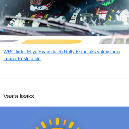
WRC liider Elfyn Evans tuleb Rally Estoniaks valmistuma
Lõuna-Eesti rallile
Vaata lisaks