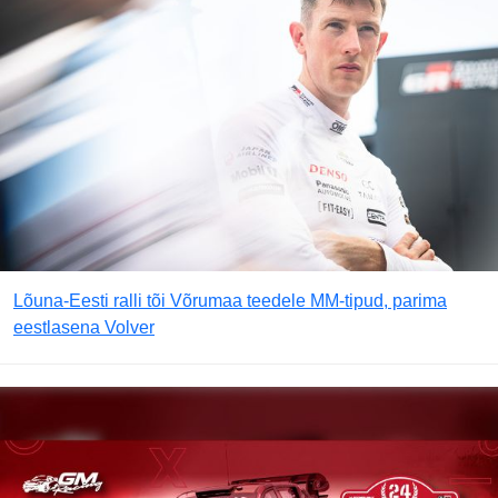
Lõuna-Eesti ralli tõi Võrumaa teedele MM-tipud, parima
eestlasena Volver