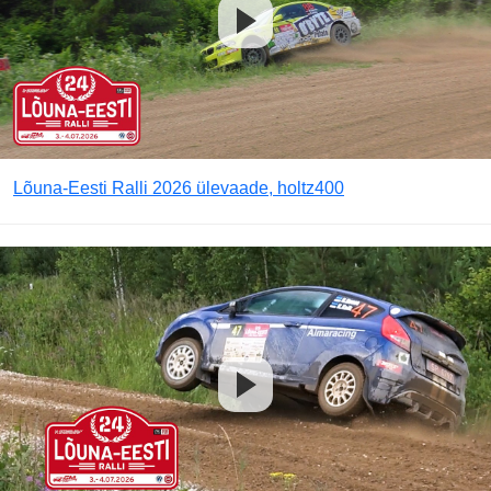
Lõuna-Eesti Ralli 2026 ülevaade, holtz400