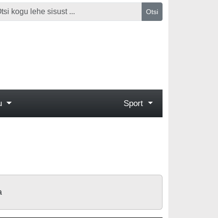
Otsi
gu
Sport
a