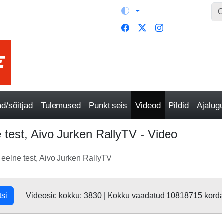
/sõitjad
Tulemused
Punktiseis
Videod
Pildid
Ajalu
 test, Aivo Jurken RallyTV - Video
 eelne test, Aivo Jurken RallyTV
tsi
Videosid kokku: 3830 | Kokku vaadatud 10818715 kord