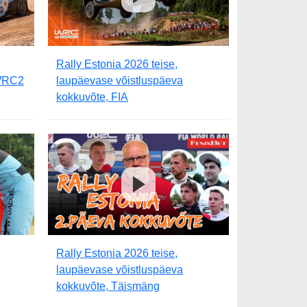
Rally Estonia 2026 teise,
 WRC2
laupäevase võistluspäeva
kokkuvõte, FIA
Rally Estonia 2026 teise,
laupäevase võistluspäeva
kokkuvõte, Täismäng