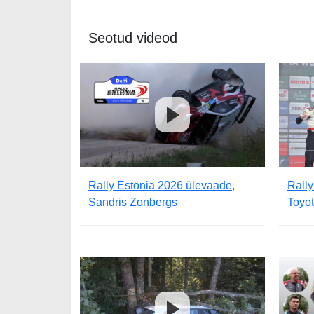
Seotud videod
Rally Estonia 2026 ülevaade,
Rally
Sandris Zonbergs
Toyo