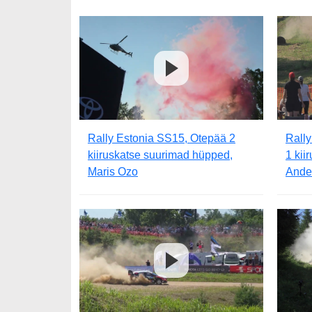
Rally Estonia SS15, Otepää 2
Rall
kiiruskatse suurimad hüpped,
1 kii
Maris Ozo
Ande