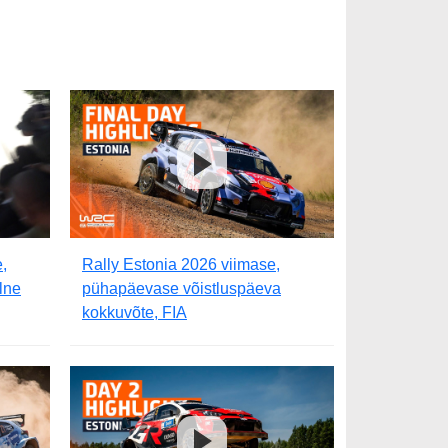
,
Rally Estonia 2026 viimase,
lne
pühapäevase võistluspäeva
kokkuvõte, FIA