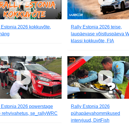
 Estonia 2026 kokkuvõte,
Rally Estonia 2026 teise,
mäng
laupäevase võistluspäeva
klassi kokkuvõte, FIA
y Estonia 2026 powerstage
Rally Estonia 2026
e rehvivahetus, se_rallyWRC
pühapäevahommikused
intervjuud, DirtFish