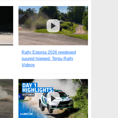
Rally Estonia 2026 reedesed
suured hüpped, Tergu Rally
Videos