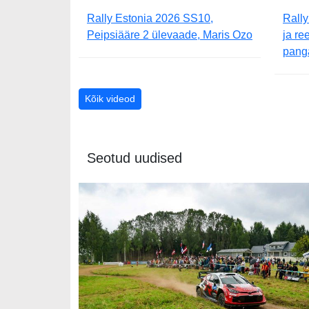
Rally Estonia 2026 SS10,
Rally
Peipsiääre 2 ülevaade, Maris Ozo
ja re
panga
Kõik videod
Seotud uudised