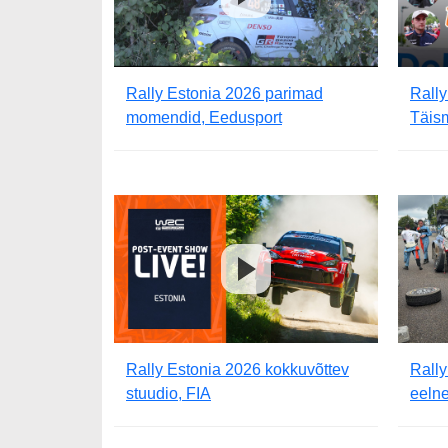
Rally Estonia 2026 parimad
Rally
momendid, Eedusport
Täis
Rally Estonia 2026 kokkuvõttev
Rall
stuudio, FIA
eeln