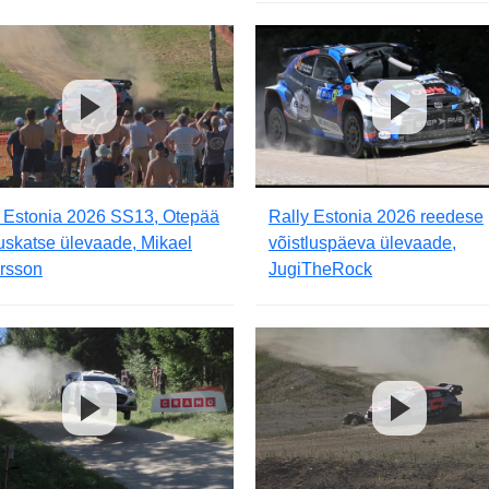
y Estonia 2026 SS13, Otepää
Rally Estonia 2026 reedese
ruskatse ülevaade, Mikael
võistluspäeva ülevaade,
rsson
JugiTheRock