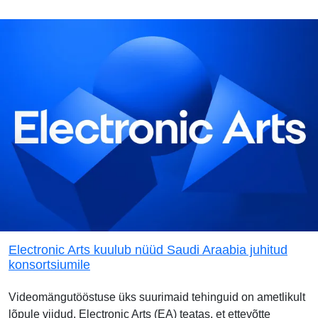
Electronic Arts kuulub nüüd Saudi Araabia juhitud
konsortsiumile
Videomängutööstuse üks suurimaid tehinguid on ametlikult
lõpule viidud. Electronic Arts (EA) teatas, et ettevõtte