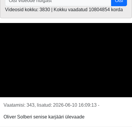
Otsi
Videosid kokku: 3830 | Kokku vaadatud 10804854 korda
Vaatamisi: 343, lisatud: 2026-06-10 16:09:13 -
Oliver Solberi senise karjääri ülevaade