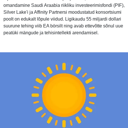
omandamine Saudi Araabia riikliku investeerimisfondi (PIF),
Silver Lake'i ja Affinity Partnersi moodustatud konsortsiumi
poolt on edukalt lõpule viidud. Ligikaudu 55 miljardi dollari
suurune tehing viib EA börsilt ning avab ettevõtte sõnul uue
peatüki mängude ja tehisintellekti arendamisel.