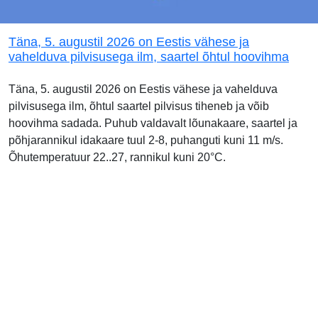
Täna, 5. augustil 2026 on Eestis vähese ja
vahelduva pilvisusega ilm, saartel õhtul hoovihma
Täna, 5. augustil 2026 on Eestis vähese ja vahelduva
pilvisusega ilm, õhtul saartel pilvisus tiheneb ja võib
hoovihma sadada. Puhub valdavalt lõunakaare, saartel ja
põhjarannikul idakaare tuul 2-8, puhanguti kuni 11 m/s.
Õhutemperatuur 22..27, rannikul kuni 20°C.