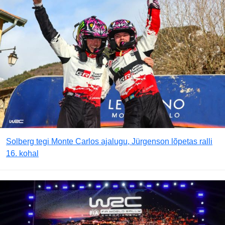
Solberg tegi Monte Carlos ajalugu, Jürgenson lõpetas ralli
16. kohal