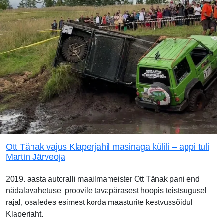
Ott Tänak vajus Klaperjahil masinaga külili – appi tuli
Martin Järveoja
2019. aasta autoralli maailmameister Ott Tänak pani end
nädalavahetusel proovile tavapärasest hoopis teistsugusel
rajal, osaledes esimest korda maasturite kestvussõidul
Klaperjaht.