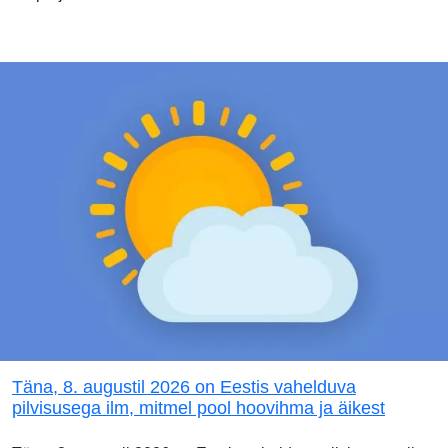
Täna, 8. augustil 2026 on Eestis vahelduva
pilvisusega ilm, mitmel pool hoovihma ja äikest