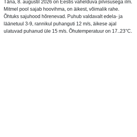
Täna, 8. augustil 2026 on Eestis vahelduva pilvisusega ilm.
Mitmel pool sajab hoovihma, on äikest, võimalik rahe.
Õhtuks sajuhood hõrenevad. Puhub valdavalt edela- ja
läänetuul 3-9, rannikul puhanguti 12 m/s, äikese ajal
ulatuvad puhanud üle 15 m/s. Õhutemperatuur on 17..23°C.