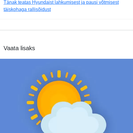
Tänak teatas Hyundaist lahkumisest ja pausi võtmisest
täiskohaga rallisõidust
Vaata lisaks