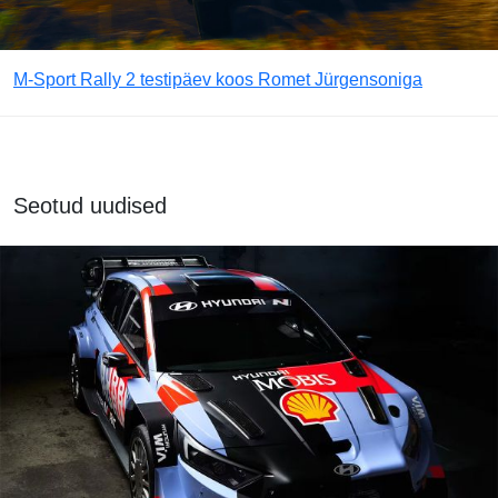
M-Sport Rally 2 testipäev koos Romet Jürgensoniga
Seotud uudised