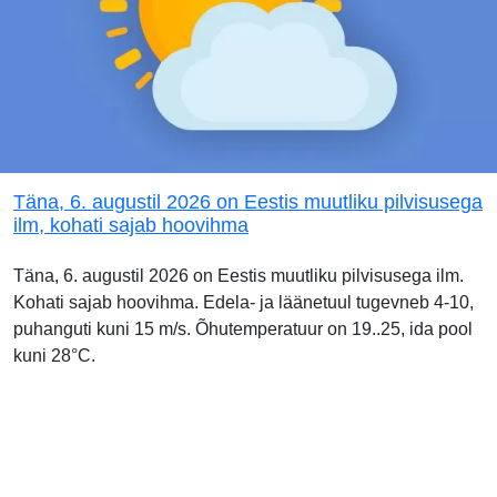
Täna, 6. augustil 2026 on Eestis muutliku pilvisusega
ilm, kohati sajab hoovihma
Täna, 6. augustil 2026 on Eestis muutliku pilvisusega ilm.
Kohati sajab hoovihma. Edela- ja läänetuul tugevneb 4-10,
puhanguti kuni 15 m/s. Õhutemperatuur on 19..25, ida pool
kuni 28°C.