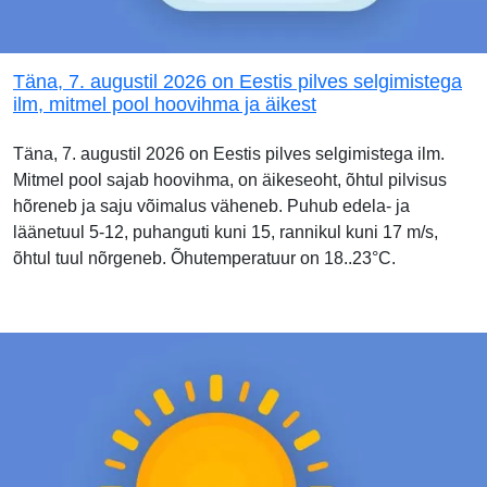
Täna, 7. augustil 2026 on Eestis pilves selgimistega
ilm, mitmel pool hoovihma ja äikest
Täna, 7. augustil 2026 on Eestis pilves selgimistega ilm.
Mitmel pool sajab hoovihma, on äikeseoht, õhtul pilvisus
hõreneb ja saju võimalus väheneb. Puhub edela- ja
läänetuul 5-12, puhanguti kuni 15, rannikul kuni 17 m/s,
õhtul tuul nõrgeneb. Õhutemperatuur on 18..23°C.