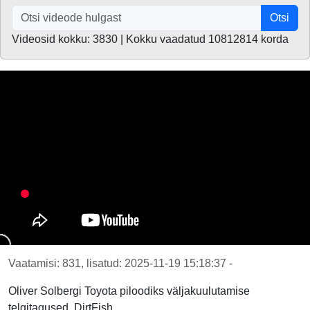
Otsi
Videosid kokku: 3830 | Kokku vaadatud 10812814 korda
Vaatamisi: 831, lisatud: 2025-11-19 15:18:37 -
Oliver Solbergi Toyota piloodiks väljakuulutamise
telgitagused, DirtFish