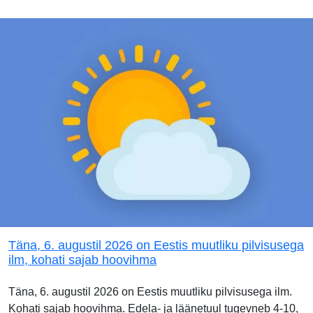
Täna, 6. augustil 2026 on Eestis muutliku pilvisusega
ilm, kohati sajab hoovihma
Täna, 6. augustil 2026 on Eestis muutliku pilvisusega ilm.
Kohati sajab hoovihma. Edela- ja läänetuul tugevneb 4-10,