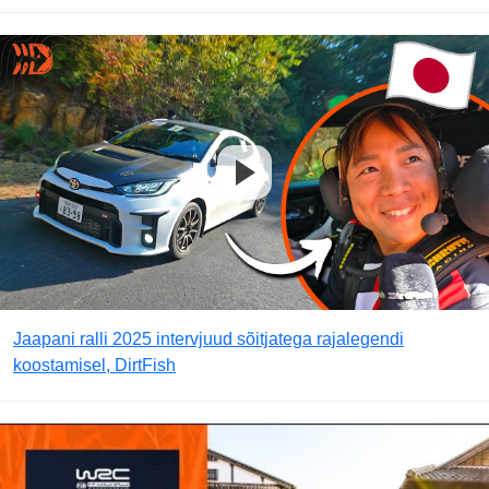
Jaapani ralli 2025 intervjuud sõitjatega rajalegendi
koostamisel, DirtFish