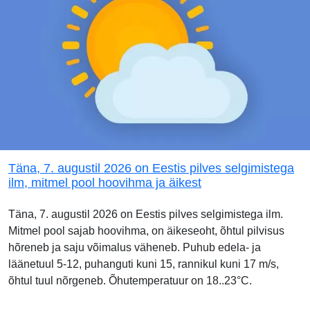
Täna, 7. augustil 2026 on Eestis pilves selgimistega
ilm, mitmel pool hoovihma ja äikest
Täna, 7. augustil 2026 on Eestis pilves selgimistega ilm.
Mitmel pool sajab hoovihma, on äikeseoht, õhtul pilvisus
hõreneb ja saju võimalus väheneb. Puhub edela- ja
läänetuul 5-12, puhanguti kuni 15, rannikul kuni 17 m/s,
õhtul tuul nõrgeneb. Õhutemperatuur on 18..23°C.