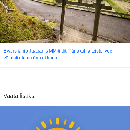
Evans jahib Jaapanis MM-tiitlit, Tänakul ja teistel veel
võimalik tema õnn rikkuda
Vaata lisaks