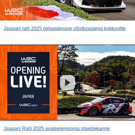
Jaapani ralli 2025 neljapäevase võistluspäeva kokkuvõte
Jaapani Ralli 2025 avatseremoonia otseülekanne