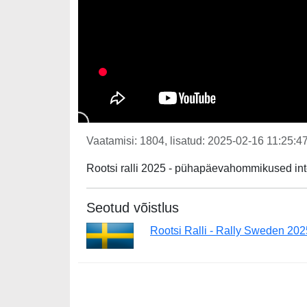
Vaatamisi: 1804, lisatud: 2025-02-16 11:25:47
Rootsi ralli 2025 - pühapäevahommikused inte
Seotud võistlus
Rootsi Ralli - Rally Sweden 202