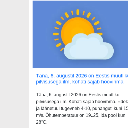
Täna, 6. augustil 2026 on Eestis muutlik
pilvisusega ilm, kohati sajab hoovihma
Täna, 6. augustil 2026 on Eestis muutliku
pilvisusega ilm. Kohati sajab hoovihma. Edel
ja läänetuul tugevneb 4-10, puhanguti kuni 1
m/s. Õhutemperatuur on 19..25, ida pool kuni
28°C.