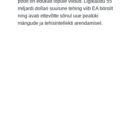
poolt on edukalt lõpule viidud. Ligikaudu 55
miljardi dollari suurune tehing viib EA börsilt
ning avab ettevõtte sõnul uue peatüki
mängude ja tehisintellekti arendamisel.