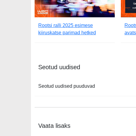
Rootsi ralli 2025 esimese
Roots
kiiruskatse parimad hetked
avat
Seotud uudised
Seotud uudised puuduvad
Vaata lisaks