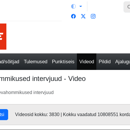
/sõitjad
Tulemused
Punktiseis
Videod
Pildid
Ajalu
mmikused intervjuud - Video
äevahommikused intervjuud
tsi
Videosid kokku: 3830 | Kokku vaadatud 10808551 kord