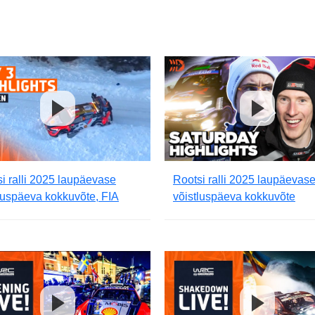
i ralli 2025 laupäevase
Rootsi ralli 2025 laupäevas
luspäeva kokkuvõte, FIA
võistluspäeva kokkuvõte