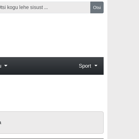
Otsi
gu
Sport
a