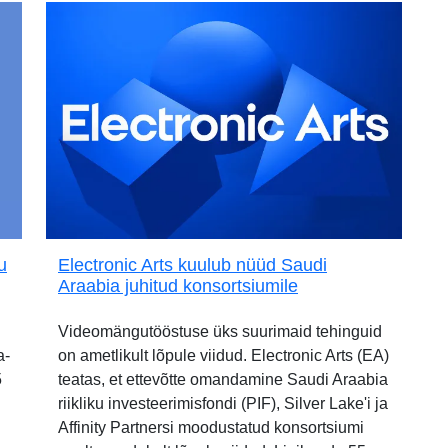
u
Electronic Arts kuulub nüüd Saudi
Araabia juhitud konsortsiumile
Videomängutööstuse üks suurimaid tehinguid
a-
on ametlikult lõpule viidud. Electronic Arts (EA)
5
teatas, et ettevõtte omandamine Saudi Araabia
riikliku investeerimisfondi (PIF), Silver Lake'i ja
Affinity Partnersi moodustatud konsortsiumi