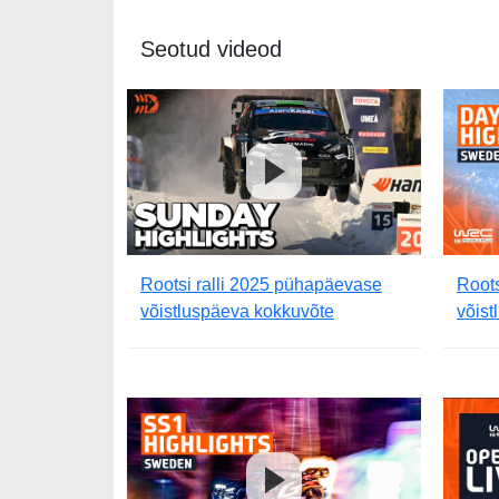
Seotud videod
Rootsi ralli 2025 pühapäevase
Roots
võistluspäeva kokkuvõte
võist