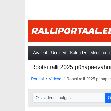
Avaleht
Uudised
Kalender
Meeskonnad
Rootsi ralli 2025 pühapäevaho
Portaal
Videod
Rootsi ralli 2025 pühap
O