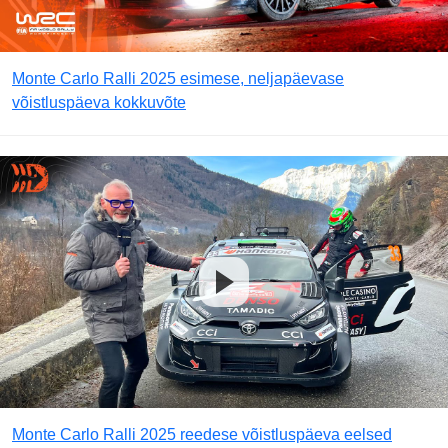
Monte Carlo Ralli 2025 esimese, neljapäevase
võistluspäeva kokkuvõte
Monte Carlo Ralli 2025 reedese võistluspäeva eelsed