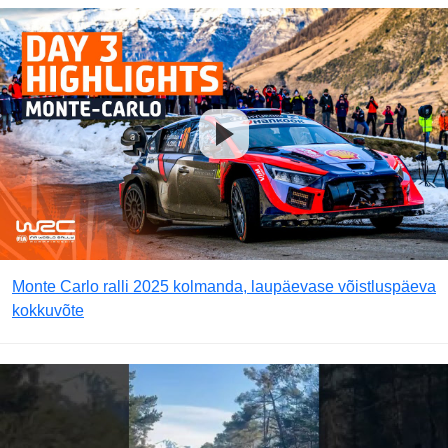
Monte Carlo ralli 2025 kolmanda, laupäevase võistluspäeva
kokkuvõte