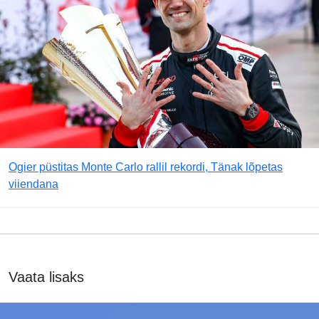
Ogier püstitas Monte Carlo rallil rekordi, Tänak lõpetas
viiendana
Vaata lisaks