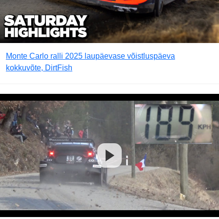
Monte Carlo ralli 2025 laupäevase võistluspäeva
kokkuvõte, DirtFish