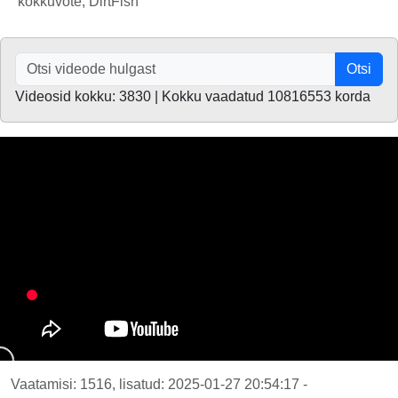
kokkuvõte, DirtFish
Otsi
Videosid kokku: 3830 | Kokku vaadatud 10816553 korda
Vaatamisi: 1516, lisatud: 2025-01-27 20:54:17 -