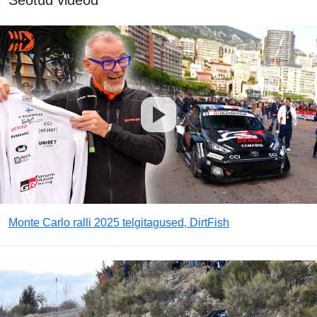
Seotud videod
Monte Carlo ralli 2025 telgitagused, DirtFish