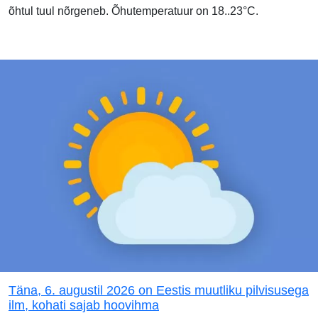
õhtul tuul nõrgeneb. Õhutemperatuur on 18..23°C.
Täna, 6. augustil 2026 on Eestis muutliku pilvisusega
ilm, kohati sajab hoovihma