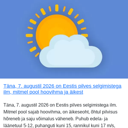
Täna, 7. augustil 2026 on Eestis pilves selgimistega
ilm, mitmel pool hoovihma ja äikest
Täna, 7. augustil 2026 on Eestis pilves selgimistega ilm.
Mitmel pool sajab hoovihma, on äikeseoht, õhtul pilvisus
hõreneb ja saju võimalus väheneb. Puhub edela- ja
läänetuul 5-12, puhanguti kuni 15, rannikul kuni 17 m/s,