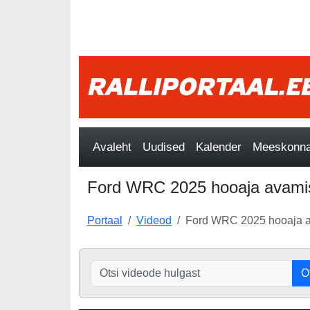
Avaleht
Uudised
Kalender
Meeskonnad
Ford WRC 2025 hooaja avamise
Portaal
Videod
Ford WRC 2025 hooaja av
O