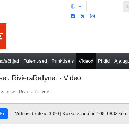
/sõitjad
Tulemused
Punktiseis
Videod
Pildid
Ajalu
l, RivieraRallynet - Video
amisel, RivieraRallynet
tsi
Videosid kokku: 3830 | Kokku vaadatud 10810832 kord