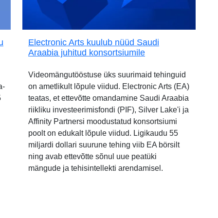
u
Electronic Arts kuulub nüüd Saudi
Araabia juhitud konsortsiumile
Videomängutööstuse üks suurimaid tehinguid
a-
on ametlikult lõpule viidud. Electronic Arts (EA)
5
teatas, et ettevõtte omandamine Saudi Araabia
riikliku investeerimisfondi (PIF), Silver Lake'i ja
Affinity Partnersi moodustatud konsortsiumi
poolt on edukalt lõpule viidud. Ligikaudu 55
miljardi dollari suurune tehing viib EA börsilt
ning avab ettevõtte sõnul uue peatüki
mängude ja tehisintellekti arendamisel.