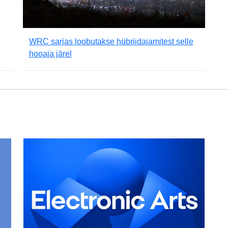
WRC sarjas loobutakse hübriidajamitest selle
hooaja järel