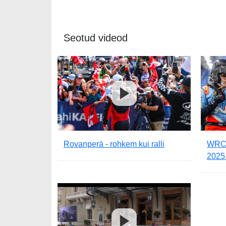
Seotud videod
Rovanperä - rohkem kui ralli
WRC-s
2025.