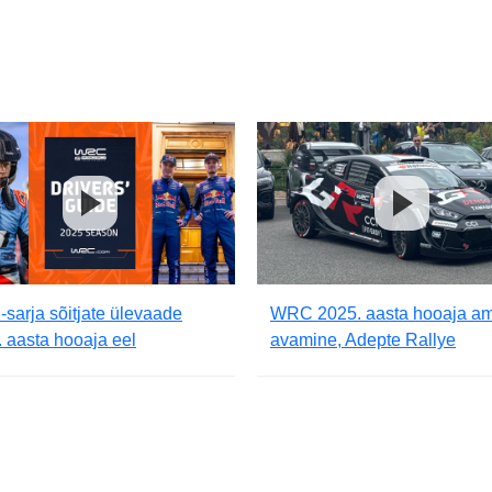
arja sõitjate ülevaade
WRC 2025. aasta hooaja am
 aasta hooaja eel
avamine, Adepte Rallye