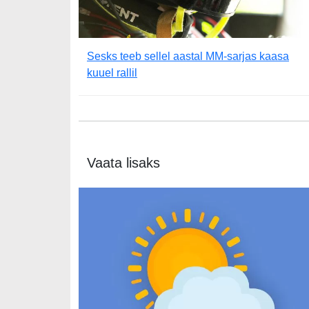
Sesks teeb sellel aastal MM-sarjas kaasa
kuuel rallil
Vaata lisaks