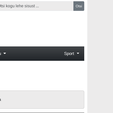
Otsi
gu
Sport
a