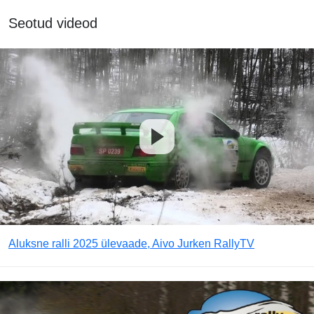
Seotud videod
Aluksne ralli 2025 ülevaade, Aivo Jurken RallyTV