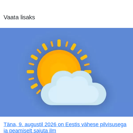
Vaata lisaks
Täna, 9. augustil 2026 on Eestis vähese pilvisusega
ja peamiselt sajuta ilm