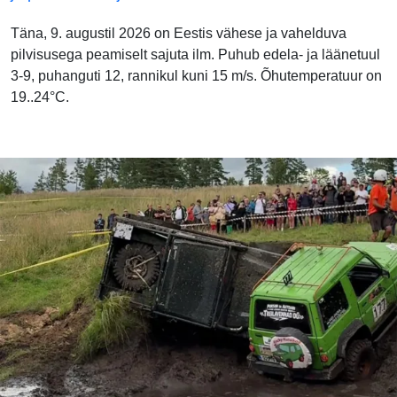
Täna, 9. augustil 2026 on Eestis vähese ja vahelduva
pilvisusega peamiselt sajuta ilm. Puhub edela- ja läänetuul
3-9, puhanguti 12, rannikul kuni 15 m/s. Õhutemperatuur on
19..24°C.