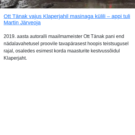
Ott Tänak vajus Klaperjahil masinaga külili – appi tuli
Martin Järveoja
2019. aasta autoralli maailmameister Ott Tänak pani end
nädalavahetusel proovile tavapärasest hoopis teistsugusel
rajal, osaledes esimest korda maasturite kestvussõidul
Klaperjaht.