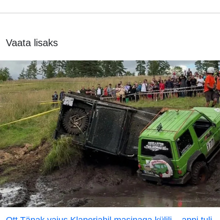
Vaata lisaks
Ott Tänak vajus Klaperjahil masinaga külili – appi tuli