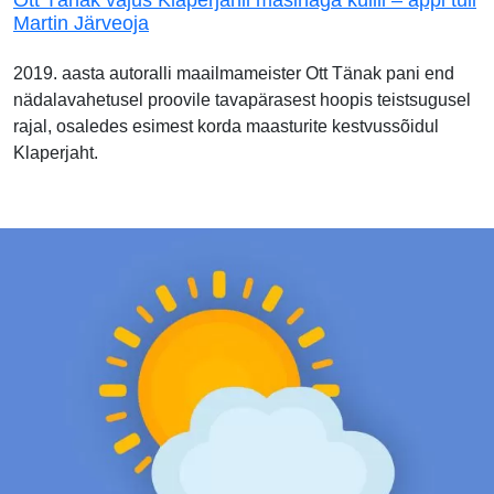
Martin Järveoja
2019. aasta autoralli maailmameister Ott Tänak pani end
nädalavahetusel proovile tavapärasest hoopis teistsugusel
rajal, osaledes esimest korda maasturite kestvussõidul
Klaperjaht.