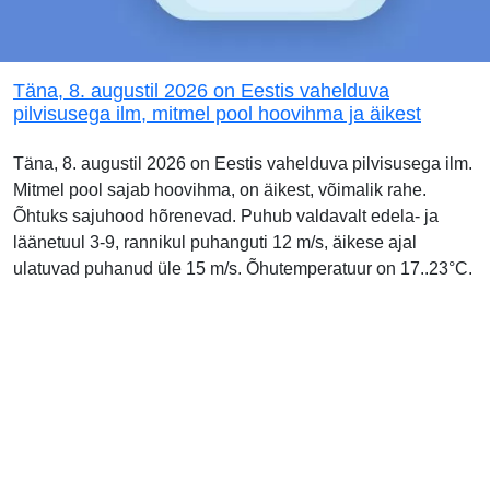
Täna, 8. augustil 2026 on Eestis vahelduva
pilvisusega ilm, mitmel pool hoovihma ja äikest
Täna, 8. augustil 2026 on Eestis vahelduva pilvisusega ilm.
Mitmel pool sajab hoovihma, on äikest, võimalik rahe.
Õhtuks sajuhood hõrenevad. Puhub valdavalt edela- ja
läänetuul 3-9, rannikul puhanguti 12 m/s, äikese ajal
ulatuvad puhanud üle 15 m/s. Õhutemperatuur on 17..23°C.