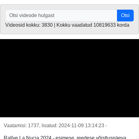
Otsi
Videosid kokku: 3830 | Kokku vaadatud 10819633 korda
Vaatamisi: 1737, lisatud: 2024-11-09 13:14:23 -
Rallye La Nucia 2024 - esimese, reedese võistluspäeva