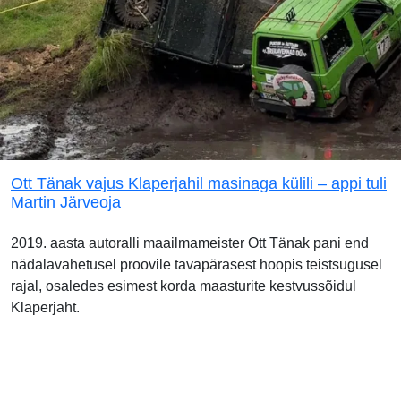
Ott Tänak vajus Klaperjahil masinaga külili – appi tuli
Martin Järveoja
2019. aasta autoralli maailmameister Ott Tänak pani end
nädalavahetusel proovile tavapärasest hoopis teistsugusel
rajal, osaledes esimest korda maasturite kestvussõidul
Klaperjaht.