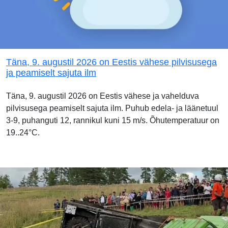
Täna, 9. augustil 2026 on Eestis vähese pilvisusega
ja peamiselt sajuta ilm
Täna, 9. augustil 2026 on Eestis vähese ja vahelduva
pilvisusega peamiselt sajuta ilm. Puhub edela- ja läänetuul
3-9, puhanguti 12, rannikul kuni 15 m/s. Õhutemperatuur on
19..24°C.