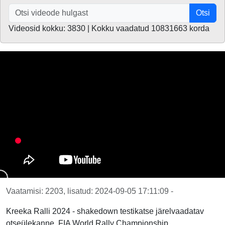
Otsi
Videosid kokku: 3830 | Kokku vaadatud 10831663 korda
Vaatamisi: 2203, lisatud: 2024-09-05 17:11:09 -
Kreeka Ralli 2024 - shakedown testikatse järelvaadatav
otseülekanne, FIA World Rally Championship