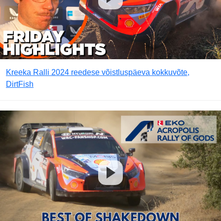
Kreeka Ralli 2024 reedese võistluspäeva kokkuvõte,
DirtFish